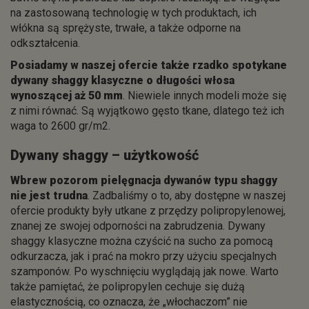
na zastosowaną technologię w tych produktach, ich
włókna są sprężyste, trwałe, a także odporne na
odkształcenia.
Posiadamy w naszej ofercie także rzadko spotykane
dywany shaggy klasyczne
o długości włosa
wynoszącej aż 50 mm
. Niewiele innych modeli może się
z nimi równać. Są wyjątkowo gęsto tkane, dlatego też ich
waga to 2600 gr/m2.
Dywany shaggy – użytkowość
Wbrew pozorom pielęgnacja dywanów typu shaggy
nie jest trudna
. Zadbaliśmy o to, aby dostępne w naszej
ofercie produkty były utkane z przędzy polipropylenowej,
znanej ze swojej odporności na zabrudzenia. Dywany
shaggy klasyczne można czyścić na sucho za pomocą
odkurzacza, jak i prać na mokro przy użyciu specjalnych
szamponów. Po wyschnięciu wyglądają jak nowe. Warto
także pamiętać, że polipropylen cechuje się dużą
elastycznością, co oznacza, że „włochaczom” nie