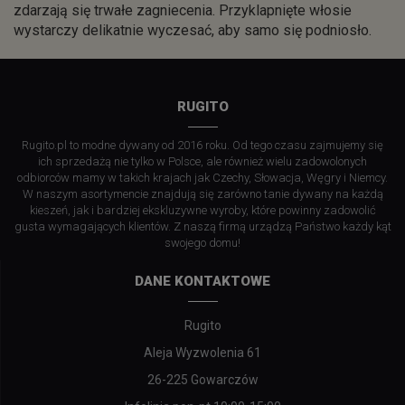
zdarzają się trwałe zagniecenia. Przyklapnięte włosie
wystarczy delikatnie wyczesać, aby samo się podniosło.
RUGITO
Rugito.pl to modne dywany od 2016 roku. Od tego czasu zajmujemy się
ich sprzedażą nie tylko w Polsce, ale również wielu zadowolonych
odbiorców mamy w takich krajach jak Czechy, Słowacja, Węgry i Niemcy.
W naszym asortymencie znajdują się zarówno tanie dywany na każdą
kieszeń, jak i bardziej ekskluzywne wyroby, które powinny zadowolić
gusta wymagających klientów. Z naszą firmą urządzą Państwo każdy kąt
swojego domu!
DANE KONTAKTOWE
Rugito
Aleja Wyzwolenia 61
26-225 Gowarczów