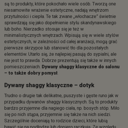
są to produkty, które pokochało wiele osób. Tworzą one
niesamowite wrażenie estetyczne, nadają wnętrzom
przytulności i ciepła. Te tak zwane „włochacze” świetnie
sprawdzają się jako dopełnienie stylu skandynawskiego
lub boho. Nierzadko stosuje się je też w
minimalistycznych wnętrzach. Wpisują się w wiele stylów
estetycznych, w zależności od całej aranżacji, mogą grać
pierwsze skrzypce lub stanowić tło dla pozostałych
elementów. Utarło się, że najlepiej pasują do sypialni, ale
nie jest to prawda. Dobrze prezentują się także w innych
pomieszczeniach.
Dywany shaggy klasyczne do salonu
– to także dobry pomysł
.
Dywany shaggy klasyczne – dotyk
Trudno o drugie tak delikatne, puszyste i gęste runo jak w
przypadku dywanów shaggy klasycznych. Są to produkty
bardzo przyjemne dla nagiego ciała, np. bosych stóp. Miło
się po nich stąpa, przyjemnie się także na nich siedzi.
Szczególnie doceniają to rodzice dzieci, które lubią
bawić się na podłodze lub dopiero raczkują. Ze względu