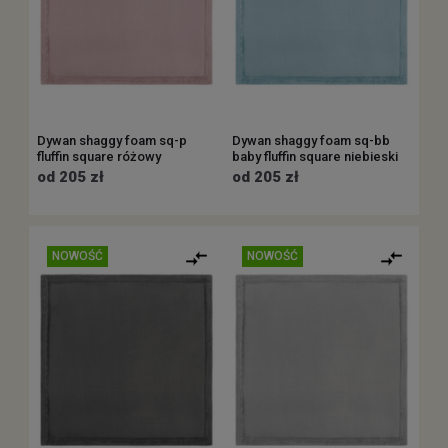
Dywan shaggy foam sq-p
Dywan shaggy foam sq-bb
fluffin square różowy
baby fluffin square niebieski
od 205 zł
od 205 zł
NOWOŚĆ
NOWOŚĆ