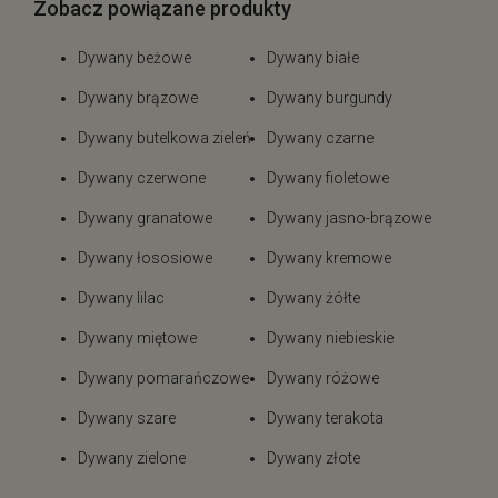
Zobacz powiązane produkty
Dywany beżowe
Dywany białe
Dywany brązowe
Dywany burgundy
Dywany butelkowa zieleń
Dywany czarne
Dywany czerwone
Dywany fioletowe
Dywany granatowe
Dywany jasno-brązowe
Dywany łososiowe
Dywany kremowe
Dywany lilac
Dywany żółte
Dywany miętowe
Dywany niebieskie
Dywany pomarańczowe
Dywany różowe
Dywany szare
Dywany terakota
Dywany zielone
Dywany złote