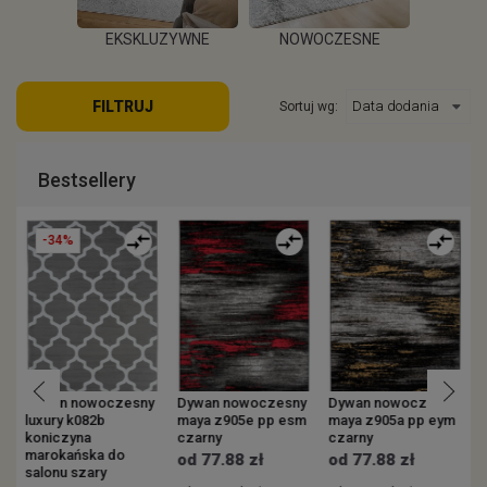
EKSKLUZYWNE
NOWOCZESNE
KOWE
ZEW
FILTRUJ
Sortuj wg:
WIĘCEJ
WIĘCEJ
EJ
W
Bestsellery
-34%
y
Dywan nowoczesny
Dywan nowoczesny
Dywan nowoczesny
luxury k082b
maya z905e pp esm
maya z905a pp eym
v
koniczyna
czarny
czarny
s
marokańska do
p
od 77.88 zł
od 77.88 zł
salonu szary