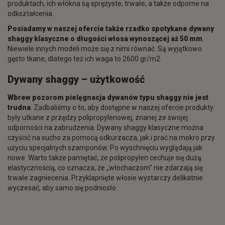
produktach, ich włókna są sprężyste, trwałe, a także odporne na
odkształcenia.
Posiadamy w naszej ofercie także rzadko spotykane dywany
shaggy klasyczne
o długości włosa wynoszącej aż 50 mm
.
Niewiele innych modeli może się z nimi równać. Są wyjątkowo
gęsto tkane, dlatego też ich waga to 2600 gr/m2.
Dywany shaggy – użytkowość
Wbrew pozorom pielęgnacja dywanów typu shaggy nie jest
trudna
. Zadbaliśmy o to, aby dostępne w naszej ofercie produkty
były utkane z przędzy polipropylenowej, znanej ze swojej
odporności na zabrudzenia. Dywany shaggy klasyczne można
czyścić na sucho za pomocą odkurzacza, jak i prać na mokro przy
użyciu specjalnych szamponów. Po wyschnięciu wyglądają jak
nowe. Warto także pamiętać, że polipropylen cechuje się dużą
elastycznością, co oznacza, że „włochaczom” nie zdarzają się
trwałe zagniecenia. Przyklapnięte włosie wystarczy delikatnie
wyczesać, aby samo się podniosło.