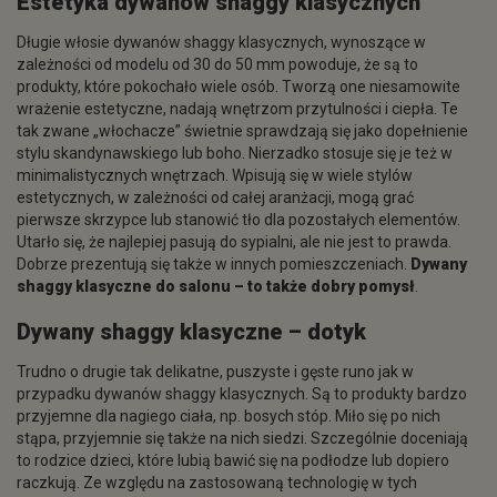
Estetyka dywanów shaggy klasycznych
Długie włosie dywanów shaggy klasycznych, wynoszące w
zależności od modelu od 30 do 50 mm powoduje, że są to
produkty, które pokochało wiele osób. Tworzą one niesamowite
wrażenie estetyczne, nadają wnętrzom przytulności i ciepła. Te
tak zwane „włochacze” świetnie sprawdzają się jako dopełnienie
stylu skandynawskiego lub boho. Nierzadko stosuje się je też w
minimalistycznych wnętrzach. Wpisują się w wiele stylów
estetycznych, w zależności od całej aranżacji, mogą grać
pierwsze skrzypce lub stanowić tło dla pozostałych elementów.
Utarło się, że najlepiej pasują do sypialni, ale nie jest to prawda.
Dobrze prezentują się także w innych pomieszczeniach.
Dywany
shaggy klasyczne do salonu
– to także dobry pomysł
.
Dywany shaggy klasyczne – dotyk
Trudno o drugie tak delikatne, puszyste i gęste runo jak w
przypadku dywanów shaggy klasycznych. Są to produkty bardzo
przyjemne dla nagiego ciała, np. bosych stóp. Miło się po nich
stąpa, przyjemnie się także na nich siedzi. Szczególnie doceniają
to rodzice dzieci, które lubią bawić się na podłodze lub dopiero
raczkują. Ze względu na zastosowaną technologię w tych