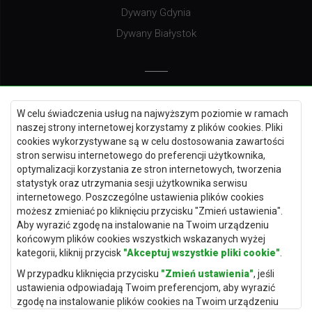
Dywany Gdynia
Dywany Białystok
Dywany Kielce
W celu świadczenia usług na najwyższym poziomie w ramach
Dywany Gdańsk
naszej strony internetowej korzystamy z plików cookies. Pliki
Dywany Toruń
cookies wykorzystywane są w celu dostosowania zawartości
stron serwisu internetowego do preferencji użytkownika,
Dywany Bydgoszcz
optymalizacji korzystania ze stron internetowych, tworzenia
statystyk oraz utrzymania sesji użytkownika serwisu
internetowego. Poszczególne ustawienia plików cookies
możesz zmieniać po kliknięciu przycisku "Zmień ustawienia".
Dywany Łódź
Aby wyrazić zgodę na instalowanie na Twoim urządzeniu
końcowym plików cookies wszystkich wskazanych wyżej
Dywany Katowice
kategorii, kliknij przycisk
"Akceptuj wszystkie pliki cookie"
.
Dywany Rzeszów
W przypadku kliknięcia przycisku
"Zmień ustawienia"
, jeśli
Dywany Częstochowa
ustawienia odpowiadają Twoim preferencjom, aby wyrazić
zgodę na instalowanie plików cookies na Twoim urządzeniu