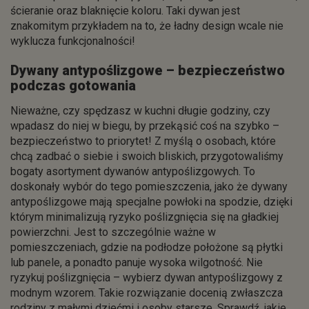
ścieranie oraz blaknięcie koloru. Taki dywan jest
znakomitym przykładem na to, że ładny design wcale nie
wyklucza funkcjonalności!
Dywany antypoślizgowe – bezpieczeństwo
podczas gotowania
Nieważne, czy spędzasz w kuchni długie godziny, czy
wpadasz do niej w biegu, by przekąsić coś na szybko –
bezpieczeństwo to priorytet! Z myślą o osobach, które
chcą zadbać o siebie i swoich bliskich, przygotowaliśmy
bogaty asortyment dywanów antypoślizgowych. To
doskonały wybór do tego pomieszczenia, jako że dywany
antypoślizgowe mają specjalne powłoki na spodzie, dzięki
którym minimalizują ryzyko poślizgnięcia się na gładkiej
powierzchni. Jest to szczególnie ważne w
pomieszczeniach, gdzie na podłodze położone są płytki
lub panele, a ponadto panuje wysoka wilgotność. Nie
ryzykuj poślizgnięcia – wybierz dywan antypoślizgowy z
modnym wzorem. Takie rozwiązanie docenią zwłaszcza
rodziny z małymi dziećmi i osoby starsze. Sprawdź, jakie