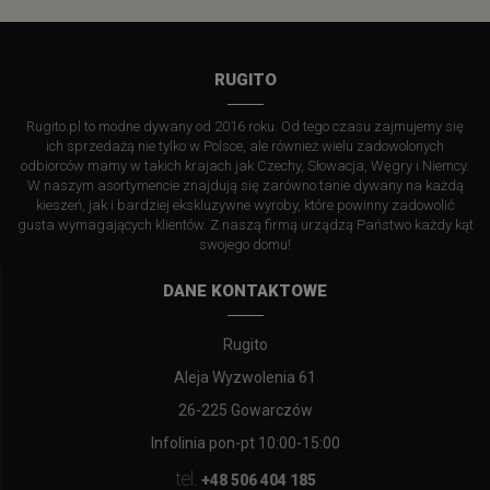
RUGITO
Rugito.pl to modne dywany od 2016 roku. Od tego czasu zajmujemy się
ich sprzedażą nie tylko w Polsce, ale również wielu zadowolonych
odbiorców mamy w takich krajach jak Czechy, Słowacja, Węgry i Niemcy.
W naszym asortymencie znajdują się zarówno tanie dywany na każdą
kieszeń, jak i bardziej ekskluzywne wyroby, które powinny zadowolić
gusta wymagających klientów. Z naszą firmą urządzą Państwo każdy kąt
swojego domu!
DANE KONTAKTOWE
Rugito
Aleja Wyzwolenia 61
26-225 Gowarczów
Infolinia pon-pt 10:00-15:00
tel.
+48 506 404 185