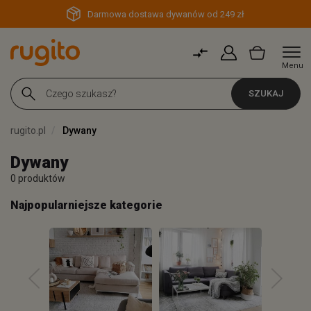
Darmowa dostawa dywanów od 249 zł
Menu
SZUKAJ
rugito.pl
Dywany
Dywany
0 produktów
Najpopularniejsze kategorie