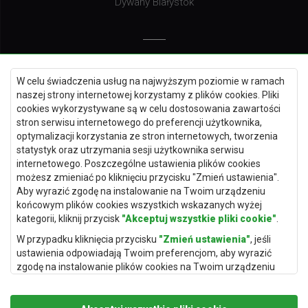
Dywany Białystok
Dywany Kielce
W celu świadczenia usług na najwyższym poziomie w ramach
Dywany Gdańsk
naszej strony internetowej korzystamy z plików cookies. Pliki
Dywany Toruń
cookies wykorzystywane są w celu dostosowania zawartości
stron serwisu internetowego do preferencji użytkownika,
Dywany Bydgoszcz
optymalizacji korzystania ze stron internetowych, tworzenia
statystyk oraz utrzymania sesji użytkownika serwisu
internetowego. Poszczególne ustawienia plików cookies
możesz zmieniać po kliknięciu przycisku "Zmień ustawienia".
Dywany Łódź
Aby wyrazić zgodę na instalowanie na Twoim urządzeniu
końcowym plików cookies wszystkich wskazanych wyżej
Dywany Katowice
kategorii, kliknij przycisk
"Akceptuj wszystkie pliki cookie"
.
Dywany Rzeszów
W przypadku kliknięcia przycisku
"Zmień ustawienia"
, jeśli
Dywany Częstochowa
ustawienia odpowiadają Twoim preferencjom, aby wyrazić
zgodę na instalowanie plików cookies na Twoim urządzeniu
końcowym w wybranym przez Ciebie zakresie, kliknij przycisk
"Zapisz i zaakceptuj"
.