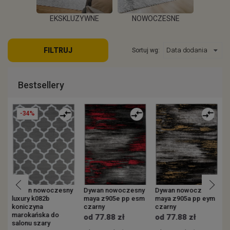
EKSKLUZYWNE
NOWOCZESNE
KOWE
ZEW
FILTRUJ
Sortuj wg:
WIĘCEJ
WIĘCEJ
EJ
W
Bestsellery
-34%
y
Dywan nowoczesny
Dywan nowoczesny
Dywan nowoczesny
luxury k082b
maya z905e pp esm
maya z905a pp eym
v
koniczyna
czarny
czarny
s
marokańska do
p
od 77.88 zł
od 77.88 zł
salonu szary