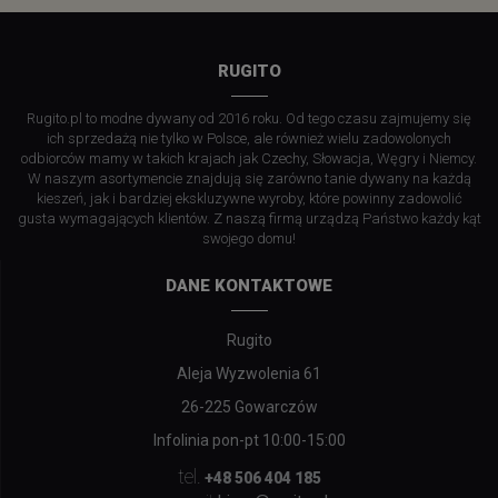
RUGITO
Rugito.pl to modne dywany od 2016 roku. Od tego czasu zajmujemy się
ich sprzedażą nie tylko w Polsce, ale również wielu zadowolonych
odbiorców mamy w takich krajach jak Czechy, Słowacja, Węgry i Niemcy.
W naszym asortymencie znajdują się zarówno tanie dywany na każdą
kieszeń, jak i bardziej ekskluzywne wyroby, które powinny zadowolić
gusta wymagających klientów. Z naszą firmą urządzą Państwo każdy kąt
swojego domu!
DANE KONTAKTOWE
Rugito
Aleja Wyzwolenia 61
26-225 Gowarczów
Infolinia pon-pt 10:00-15:00
tel.
+48 506 404 185