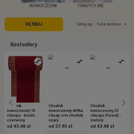
POKOJU
NOWOCZESNE
TRADYCYJNE
S
FILTRUJ
Sortuj wg:
EJ
WIĘCEJ
WIĘCEJ
W
Bestsellery
Chodnik
Chodnik
Chodnik
C
nowoczesny 10
nowoczesny 4596a
nowoczesny 22
n
cheops - bordo
cheap crm chodnik
cheops (forest) -
(
czerwony
szary
zielony
od 43.48 zł
od 37.95 zł
od 43.48 zł