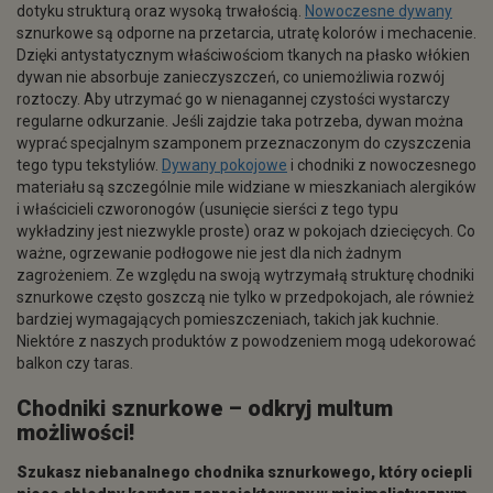
dotyku strukturą oraz wysoką trwałością.
Nowoczesne dywany
sznurkowe są odporne na przetarcia, utratę kolorów i mechacenie.
Dzięki antystatycznym właściwościom tkanych na płasko włókien
dywan nie absorbuje zanieczyszczeń, co uniemożliwia rozwój
roztoczy. Aby utrzymać go w nienagannej czystości wystarczy
regularne odkurzanie. Jeśli zajdzie taka potrzeba, dywan można
wyprać specjalnym szamponem przeznaczonym do czyszczenia
tego typu tekstyliów.
Dywany pokojowe
i chodniki z nowoczesnego
materiału są szczególnie mile widziane w mieszkaniach alergików
i właścicieli czworonogów (usunięcie sierści z tego typu
wykładziny jest niezwykle proste) oraz w pokojach dziecięcych. Co
ważne, ogrzewanie podłogowe nie jest dla nich żadnym
zagrożeniem. Ze względu na swoją wytrzymałą strukturę chodniki
sznurkowe często goszczą nie tylko w przedpokojach, ale również
bardziej wymagających pomieszczeniach, takich jak kuchnie.
Niektóre z naszych produktów z powodzeniem mogą udekorować
balkon czy taras.
Chodniki sznurkowe
– odkryj multum
możliwości!
Szukasz niebanalnego chodnika sznurkowego, który ociepli