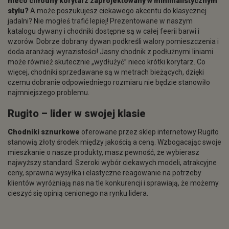
nieco chłodny korytarz zaprojektowany w minimalistycznym
stylu?
A może poszukujesz ciekawego akcentu do klasycznej
jadalni? Nie mogłeś trafić lepiej! Prezentowane w naszym
katalogu dywany i chodniki dostępne są w całej feerii barwi i
wzorów. Dobrze dobrany dywan podkreśli walory pomieszczenia i
doda aranżacji wyrazistości! Jasny chodnik z podłużnymi liniami
może również skutecznie „wydłużyć” nieco krótki korytarz. Co
więcej, chodniki sprzedawane są w metrach bieżących, dzięki
czemu dobranie odpowiedniego rozmiaru nie będzie stanowiło
najmniejszego problemu.
Rugito – lider w swojej klasie
Chodniki sznurkowe
oferowane przez sklep internetowy Rugito
stanowią złoty środek między jakością a ceną. Wzbogacając swoje
mieszkanie o nasze produkty, masz pewność, że wybierasz
najwyższy standard. Szeroki wybór ciekawych modeli, atrakcyjne
ceny, sprawna wysyłka i elastyczne reagowanie na potrzeby
klientów wyróżniają nas na tle konkurencji i sprawiają, że możemy
cieszyć się opinią cenionego na rynku lidera.