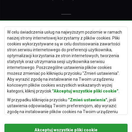
Dywany Kielce
W celu świadczenia usług na najwyższym poziomie w ramach
Dywany Gdańsk
naszej strony internetowej korzystamy z plików cookies. Pliki
Dywany Toruń
cookies wykorzystywane są w celu dostosowania zawartości
stron serwisu internetowego do preferencji użytkownika,
Dywany Bydgoszcz
optymalizacji korzystania ze stron internetowych, tworzenia
statystyk oraz utrzymania sesji użytkownika serwisu
internetowego. Poszczególne ustawienia plików cookies
możesz zmieniać po kliknięciu przycisku "Zmień ustawienia".
Dywany Łódź
Aby wyrazić zgodę na instalowanie na Twoim urządzeniu
końcowym plików cookies wszystkich wskazanych wyżej
Dywany Katowice
kategorii, kliknij przycisk
"Akceptuj wszystkie pliki cookie"
.
Dywany Rzeszów
W przypadku kliknięcia przycisku
"Zmień ustawienia"
, jeśli
Dywany Częstochowa
ustawienia odpowiadają Twoim preferencjom, aby wyrazić
zgodę na instalowanie plików cookies na Twoim urządzeniu
końcowym w wybranym przez Ciebie zakresie, kliknij przycisk
"Zapisz i zaakceptuj"
.
Akceptuj wszystkie pliki cookie