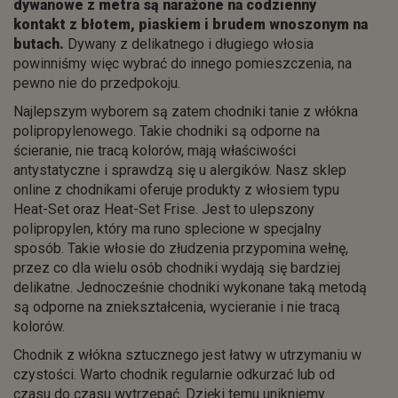
dywanowe z metra są narażone na codzienny
kontakt z błotem, piaskiem i brudem wnoszonym na
butach.
Dywany z delikatnego i długiego włosia
powinniśmy więc wybrać do innego pomieszczenia, na
pewno nie do przedpokoju.
Najlepszym wyborem są zatem chodniki tanie z włókna
polipropylenowego. Takie chodniki są odporne na
ścieranie, nie tracą kolorów, mają właściwości
antystatyczne i sprawdzą się u alergików. Nasz sklep
online z chodnikami oferuje produkty z włosiem typu
Heat-Set oraz Heat-Set Frise. Jest to ulepszony
polipropylen, który ma runo splecione w specjalny
sposób. Takie włosie do złudzenia przypomina wełnę,
przez co dla wielu osób chodniki wydają się bardziej
delikatne. Jednocześnie chodniki wykonane taką metodą
są odporne na zniekształcenia, wycieranie i nie tracą
kolorów.
Chodnik z włókna sztucznego jest łatwy w utrzymaniu w
czystości. Warto chodnik regularnie odkurzać lub od
czasu do czasu wytrzepać. Dzięki temu unikniemy