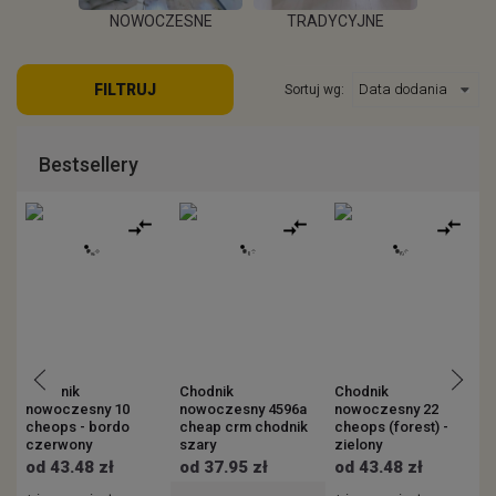
POKOJU
NOWOCZESNE
TRADYCYJNE
S
FILTRUJ
Sortuj wg:
EJ
WIĘCEJ
WIĘCEJ
W
Bestsellery
Chodnik
Chodnik
Chodnik
C
nowoczesny 10
nowoczesny 4596a
nowoczesny 22
n
cheops - bordo
cheap crm chodnik
cheops (forest) -
(
czerwony
szary
zielony
od 43.48 zł
od 37.95 zł
od 43.48 zł