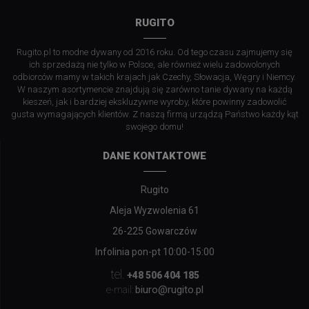
RUGITO
Rugito.pl to modne dywany od 2016 roku. Od tego czasu zajmujemy się
ich sprzedażą nie tylko w Polsce, ale również wielu zadowolonych
odbiorców mamy w takich krajach jak Czechy, Słowacja, Węgry i Niemcy.
W naszym asortymencie znajdują się zarówno tanie dywany na każdą
kieszeń, jak i bardziej ekskluzywne wyroby, które powinny zadowolić
gusta wymagających klientów. Z naszą firmą urządzą Państwo każdy kąt
swojego domu!
DANE KONTAKTOWE
Rugito
Aleja Wyzwolenia 61
26-225 Gowarczów
Infolinia pon-pt 10:00-15:00
tel.
+48 506 404 185
biuro@rugito.pl
e-mail: