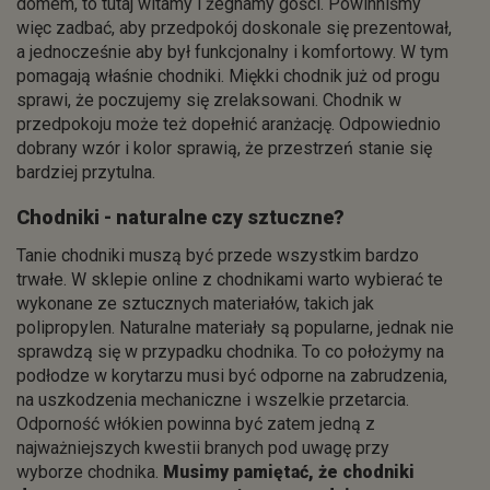
domem, to tutaj witamy i żegnamy gości. Powinniśmy
więc zadbać, aby przedpokój doskonale się prezentował,
a jednocześnie aby był funkcjonalny i komfortowy. W tym
pomagają właśnie chodniki. Miękki chodnik już od progu
sprawi, że poczujemy się zrelaksowani. Chodnik w
przedpokoju może też dopełnić aranżację. Odpowiednio
dobrany wzór i kolor sprawią, że przestrzeń stanie się
bardziej przytulna.
Chodniki - naturalne czy sztuczne?
Tanie chodniki muszą być przede wszystkim bardzo
trwałe. W sklepie online z chodnikami warto wybierać te
wykonane ze sztucznych materiałów, takich jak
polipropylen. Naturalne materiały są popularne, jednak nie
sprawdzą się w przypadku chodnika. To co położymy na
podłodze w korytarzu musi być odporne na zabrudzenia,
na uszkodzenia mechaniczne i wszelkie przetarcia.
Odporność włókien powinna być zatem jedną z
najważniejszych kwestii branych pod uwagę przy
wyborze chodnika.
Musimy pamiętać, że chodniki