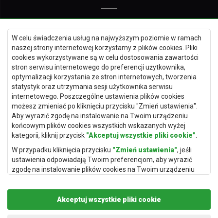
Dywany Kielce
W celu świadczenia usług na najwyższym poziomie w ramach
Dywany Gdańsk
naszej strony internetowej korzystamy z plików cookies. Pliki
Dywany Toruń
cookies wykorzystywane są w celu dostosowania zawartości
stron serwisu internetowego do preferencji użytkownika,
Dywany Bydgoszcz
optymalizacji korzystania ze stron internetowych, tworzenia
statystyk oraz utrzymania sesji użytkownika serwisu
internetowego. Poszczególne ustawienia plików cookies
możesz zmieniać po kliknięciu przycisku "Zmień ustawienia".
Dywany Łódź
Aby wyrazić zgodę na instalowanie na Twoim urządzeniu
końcowym plików cookies wszystkich wskazanych wyżej
Dywany Katowice
kategorii, kliknij przycisk
"Akceptuj wszystkie pliki cookie"
.
Dywany Rzeszów
W przypadku kliknięcia przycisku
"Zmień ustawienia"
, jeśli
Dywany Częstochowa
ustawienia odpowiadają Twoim preferencjom, aby wyrazić
zgodę na instalowanie plików cookies na Twoim urządzeniu
końcowym w wybranym przez Ciebie zakresie, kliknij przycisk
"Zapisz i zaakceptuj"
.
Akceptuj wszystkie pliki cookie
Podstawą przetwarzania danych osobowych, w zakresie w
jakim pliki cookie będą je zawierać, jest uzasadniony interes