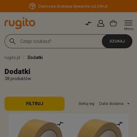
Darmowa dostawa dywanów od 249 zł
Menu
SZUKAJ
rugito.pl
Dodatki
Dodatki
38 produktów
FILTRUJ
Sortuj wg: