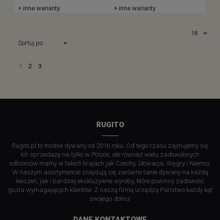
+ inne warianty
+ inne warianty
1
2
3
RUGITO
Rugito.pl to modne dywany od 2016 roku. Od tego czasu zajmujemy się
ich sprzedażą nie tylko w Polsce, ale również wielu zadowolonych
odbiorców mamy w takich krajach jak Czechy, Słowacja, Węgry i Niemcy.
W naszym asortymencie znajdują się zarówno tanie dywany na każdą
kieszeń, jak i bardziej ekskluzywne wyroby, które powinny zadowolić
gusta wymagających klientów. Z naszą firmą urządzą Państwo każdy kąt
swojego domu!
DANE KONTAKTOWE