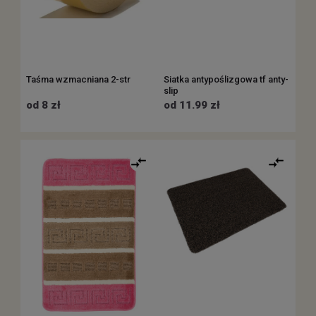
Taśma wzmacniana 2-str
Siatka antypoślizgowa tf anty-
slip
od 8 zł
od 11.99 zł