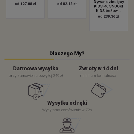
Dywan dziecięcy
od 127.08 zł
od 82.13 zł
KIDS-46 SNOOKI
KIDS beżow...
od 239.36 zł
Dlaczego My?
Darmowa wysyłka
Zwroty w 14 dni
przy zamówieniu powyżej 249 zł
minimum formalności
Wysyłka od ręki
Wysyłamy zamówienie w 72h