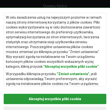
Dywany Kielce
Dywany Gdańsk
W celu świadczenia usług na najwyższym poziomie w ramach
Dywany Toruń
naszej strony internetowej korzystamy z plików cookies. Pliki
cookies wykorzystywane są w celu dostosowania zawartości
Dywany Bydgoszcz
stron serwisu internetowego do preferencji użytkownika,
optymalizacji korzystania ze stron internetowych, tworzenia
statystyk oraz utrzymania sesji użytkownika serwisu
internetowego. Poszczególne ustawienia plików cookies
Dywany Łódź
możesz zmieniać po kliknięciu przycisku "Zmień ustawienia".
Aby wyrazić zgodę na instalowanie na Twoim urządzeniu
Dywany Katowice
końcowym plików cookies wszystkich wskazanych wyżej
Dywany Rzeszów
kategorii, kliknij przycisk
"Akceptuj wszystkie pliki cookie"
.
Dywany Częstochowa
W przypadku kliknięcia przycisku
"Zmień ustawienia"
, jeśli
ustawienia odpowiadają Twoim preferencjom, aby wyrazić
zgodę na instalowanie plików cookies na Twoim urządzeniu
końcowym w wybranym przez Ciebie zakresie, kliknij przycisk
"Zapisz i zaakceptuj"
.
Akceptuj wszystkie pliki cookie
Podstawą przetwarzania danych osobowych, w zakresie w
jakim pliki cookie będą je zawierać, jest uzasadniony interes
Copyright © 2019
Rugito
. Wszelkie prawa zastrzeżone.