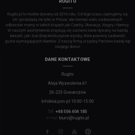
RUGITO
Rugito.pl to modne dywany od 2016 roku. Od tego czasu zajmujemy się
ich sprzedażą nie tylko w Polsce, ale również wielu zadowolonych
odbiorców mamy w takich krajach jak Czechy, Słowacja, Węgry i Niemcy.
W naszym asortymencie znajdują się zarówno tanie dywany na każdą
kieszeń, jak i bardziej ekskluzywne wyroby, które powinny zadowolić
gusta wymagających klientów. Z naszą firmą urządzą Państwo każdy kąt
swojego domu!
DANE KONTAKTOWE
Rugito
Aleja Wyzwolenia 61
26-225 Gowarczów
Infolinia pon-pt 10:00-15:00
tel.
+48 506 404 185
biuro@rugito.pl
e-mail: