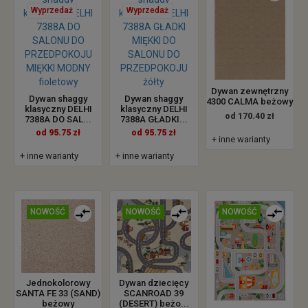
Wyprzedaż
Wyprzedaż
Dywan zewnętrzny
Dywan shaggy
Dywan shaggy
4300 CALMA beżowy
klasyczny DELHI
klasyczny DELHI
od 170.40 zł
7388A DO SAL...
7388A GŁADKI...
od 95.75 zł
od 95.75 zł
+ inne warianty
+ inne warianty
+ inne warianty
NOWOŚĆ
NOWOŚĆ
NOWOŚĆ
Jednokolorowy
Dywan dziecięcy
SANTA FE 33 (SAND)
SCANROAD 39
beżowy
(DESERT) beżo...