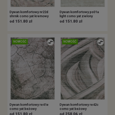
Dywan komfortowy nr22d
Dywan komfortowy ps01a
shrnik como yat kremowy
light como yat zielony
od 151.80 zł
od 151.80 zł
NOWOŚĆ
NOWOŚĆ
Dywan komfortowy re41e
Dywan komfortowy re42c
como yat beżowy
como yat beżowy
od 151.80 zł
od 258.06 zł