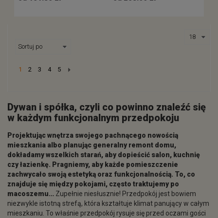
Next
1
2
3
4
5
Dywan i spółka, czyli co powinno znaleźć się
w każdym funkcjonalnym przedpokoju
Projektując wnętrza swojego pachnącego nowością
mieszkania albo planując generalny remont domu,
dokładamy wszelkich starań, aby dopieścić salon, kuchnię
czy łazienkę. Pragniemy, aby każde pomieszczenie
zachwycało swoją estetyką oraz funkcjonalnością. To, co
znajduje się między pokojami, często traktujemy po
macoszemu…
Zupełnie niesłusznie! Przedpokój jest bowiem
niezwykle istotną strefą, która kształtuje klimat panujący w całym
mieszkaniu. To właśnie przedpokój rysuje się przed oczami gości