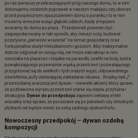
po raz pierwszy przekraczających próg naszego domu, to w nim
dokonujemy ostatnich poprawek w naszym makijażu czy ubiorze
przed pospiesznym opuszczeniem domu o poranku i to w nim
możemy wreszcie wziąć głęboki oddech, kiedy zmęczeni
wracamy do domu po pracy… Przedsionek powinien być
zagospodarowany w taki sposób, aby cieszył oczy, budował
pozytywne „pierwsze wrażenie” na temat gospodarzy oraz
funkcjonalnie służył mieszkańcom i gościom. Aby maksymalnie
dobrze odgrywał on swoją rolę, nie może zabraknąć w nim
wieszaka na płaszcze i stojaka na parasolki, szafki na buty, lustra
powiększającego przeważnie wąską przestrzeń i pozwalającego
przygotować się do wielkich i tych małych wyjść, odpowiedniego
oświetlenia, pufy ułatwiającej zakładanie obuwia… Kropką nad „i”
przemyślanej aranżacji jest dywan – niewielki akcent, który sprawi,
że pozbawiona wyrazu przestrzeń stanie się ciepła, przytulna i
atrakcyjna.
Dywan do przedpokoju
zapewni ciekawy efekt
wizualny oraz sprawi, że poruszane się po panelach czy chłodnych
płytkach nie będzie niosło ze sobą żadnego dyskomfortu.
Nowoczesny
przedpokój – dywan
ozdobą
kompozycji