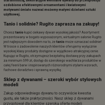
starannością, dekoracyjne wełniane dywany do przedpokoju
ozdobione efektownymi ornamentami i kwiatowymi
motywami śmiało nazwać możemy małymi dziełami sztuki
użytkowej.
Tanio
i solidnie? Rugito zaprasza na zakupy!
Chcesz
tanio
kupić ciekawy dywan wysokiej jakości? Asortyment
prezentowany w bogato wyposażonym, wirtualnym salonie Rugito
jest najlepszym dowodem na to, że
tanio
może oznaczać solidnie!
W trosce o zadowolenie naszych klientów oferujemy wyłącznie
wysokiej klasy produkty dostępne w wyjątkowo atrakcyjnej cenie.
Kupując w Rugito, otrzymujesz bezpłatną dostawę przy zakupach
za minimum 599 zł, dostęp do szerokiego wachlarza produktów w
całej feerii barw i inspirowanych różnorodnymi stylami wzorach,
fachowe doradztwo i sprawną wysyłkę.
Sklep z dywanami – szeroki wybór stylowych
modeli
Zakup odpowiedniego dywanu to oczywiście kwestia
gustu, ale także praktyczności. Nasz sklep z dywanami
przygotował dla klientów szeroką ofertę modeli