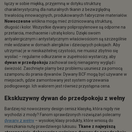
łączy w sobie miękką, przyjemną w dotyku strukturę
charakterystyczną dla naturalnych tkanin z bezwzględną
trwałością innowacyjnych, produkowanych fabrycznie materiałów.
Nowoczesne
włókna mogą mieć zróżnicowaną strukturę,
długość i kolor. Wszystkie dywany polipropylenowe są odporne na
przetarcia, mechacenie i utratę koloru. Dzięki swoim
antyalergicznym i antystatycznym właściwościom są szczególnie
mile widziane w domach alergików i dziecięcych pokojach. Aby
utrzymać je w nieskazitelnej czystości, nie musisz zbytnio się
wysilać – regularne odkurzanie w zupełności wystarczy, aby
dywan w przedpokoju
zachował swój nienaganny wygląd i
świeżość. Zaschnięte plamy bez problemu usuniesz za pomocą
szamponu do prania dywanów. Dywany BCF mogą być używane w
miejscach, gdzie zamontowany jest system ogrzewania
podłogowego. Ich walorem jest również przystępna cena.
Ekskluzywny
dywan do przedpokoju
z wełny
Bardziej niż nowoczesny design cenisz klasykę, która nigdy nie
wychodzi z mody? Fanom sprawdzonych rozwiązań polecamy
dywany z wełny
– wysokiej klasy produkty, które wniosą do
mieszkania nutę prawdziwego luksusu.
Tkane z najwyższą