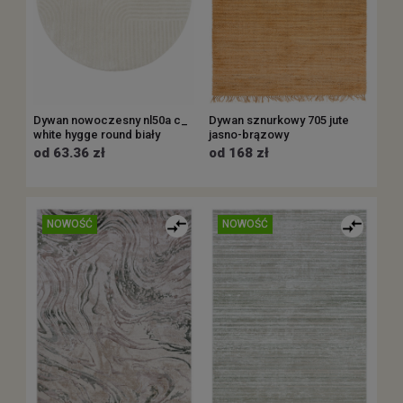
Dywan nowoczesny nl50a c_
Dywan sznurkowy 705 jute
white hygge round biały
jasno-brązowy
od 63.36 zł
od 168 zł
NOWOŚĆ
NOWOŚĆ