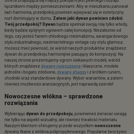
Strefa znajdująca się między pokojami jest pewnego rodzaju
łącznikiem między pomieszczeniami. Aby w mieszkaniu panował
ład i harmonia, przedpokój powinien wpisywać się w estetyczny
nurt dominujący w domu.
Zatem jaki dywan powinien zdobić
Twój przedpokój? Dywan
będzie spełniał swoją rolę tylko wtedy,
kiedy będzie spójnym ogniwem całej koncepcji. Niezależnie od
tego, czy jesteś fanem chłodnego minimalizmu, awangardowego
stylu industrialnego, nieśmiertelnego vintage czy stylu glamour,
możesz mieć pewność, że wśród naszych produktów znajdziesz
dywan do przedpokoju harmonijnie pasujący do kompozycji. Na
naszej stronie prezentujemy ogrom ciekawych modeli, wśród
których znajdziesz
dywany nowoczesne
i klasyczne, modele
jednolite i bogato zdobione,
dywany shaggy
i z krótkim runem,
chodniki oraz standardowe dywany. Wybór wariantów, a zatem
również możliwości aranżacyjnych, jest naprawdę szeroki!
Nowoczesne
włókna – sprawdzone
rozwiązania
Wybierając
dywan do przedpokoju
, powinieneś zwracać uwagę
nie tylko na aspekt wizualny, ale również trwałość materiału.
Naszym klientom oferujemy przede wszystkim
nowoczesne
dywany tkane z włókna polipropylenowego. Popularne tworzywo