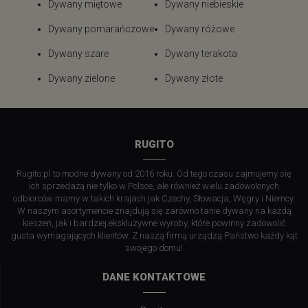
Dywany miętowe
Dywany niebieskie
Dywany pomarańczowe
Dywany różowe
Dywany szare
Dywany terakota
Dywany zielone
Dywany złote
RUGITO
Rugito.pl to modne dywany od 2016 roku. Od tego czasu zajmujemy się
ich sprzedażą nie tylko w Polsce, ale również wielu zadowolonych
odbiorców mamy w takich krajach jak Czechy, Słowacja, Węgry i Niemcy.
W naszym asortymencie znajdują się zarówno tanie dywany na każdą
kieszeń, jak i bardziej ekskluzywne wyroby, które powinny zadowolić
gusta wymagających klientów. Z naszą firmą urządzą Państwo każdy kąt
swojego domu!
DANE KONTAKTOWE