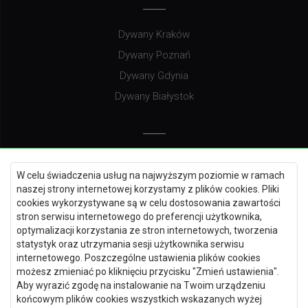
Dywany Kraków
Dywany Poznań
Dywany Gdynia
Dywany Białystok
Dywany Kielce
W celu świadczenia usług na najwyższym poziomie w ramach
Dywany Gdańsk
naszej strony internetowej korzystamy z plików cookies. Pliki
Dywany Toruń
cookies wykorzystywane są w celu dostosowania zawartości
stron serwisu internetowego do preferencji użytkownika,
Dywany Bydgoszcz
optymalizacji korzystania ze stron internetowych, tworzenia
statystyk oraz utrzymania sesji użytkownika serwisu
internetowego. Poszczególne ustawienia plików cookies
możesz zmieniać po kliknięciu przycisku "Zmień ustawienia".
Dywany Łódź
Aby wyrazić zgodę na instalowanie na Twoim urządzeniu
końcowym plików cookies wszystkich wskazanych wyżej
Dywany Katowice