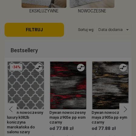
EKSKLUZYWNE
NOWOCZESNE
KOWE
ZEW
FILTRUJ
Sortuj wg:
WIĘCEJ
WIĘCEJ
EJ
W
Bestsellery
-34%
y
Dywan nowoczesny
Dywan nowoczesny
Dywan nowoczesny
luxury k082b
maya z905e pp esm
maya z905a pp eym
v
koniczyna
czarny
czarny
s
marokańska do
p
od 77.88 zł
od 77.88 zł
salonu szary