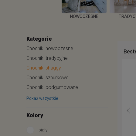
NE
DO PRZEDPOKOJU
NOWOCZESNE
TRADYC
Kategorie
WIĘCEJ
WIĘCEJ
WIĘC
Chodniki nowoczesne
Bests
Chodniki tradycyjne
Chodniki shaggy
Chodniki sznurkowe
Chodniki podgumowane
Pokaż wszystkie
Kolory
biały