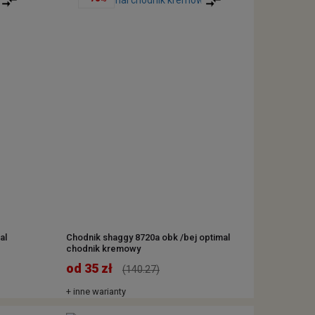
al
Chodnik shaggy 8720a obk /bej optimal
chodnik kremowy
od 35 zł
(140.27)
+ inne warianty