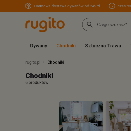
Darmowa dostawa dywanów od 249 zł
czas rea
Dywany
Chodniki
Sztuczna Trawa
rugito.pl
Chodniki
Chodniki
6 produktów