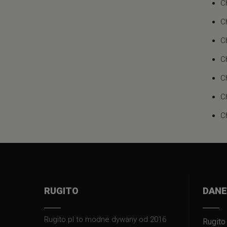
C
C
C
C
C
C
C
RUGITO
DANE
Rugito.pl to modne dywany od 2016
Rugito