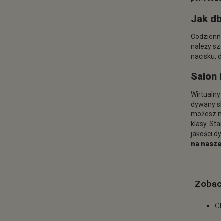
Jak d
Codzienna
należy sz
nacisku, 
Salon 
Wirtualny
dywany sh
możesz m
klasy. St
jakości 
na nasze
Zobac
C