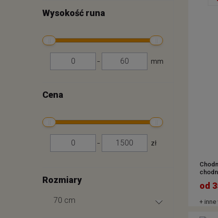
Wysokość runa
mm
Cena
zł
Chodni
chodn
Rozmiary
od 3
70 cm
+ inne