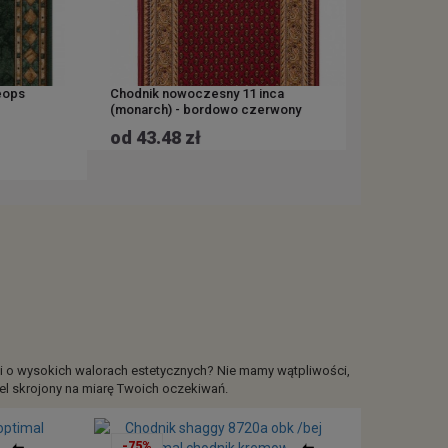
s
Chodnik nowoczesny 11 inca
Chodnik nowo
(monarch) - bordowo czerwony
beżowy
od 43.48 zł
od 43.48 
+ inne warian
i o wysokich walorach estetycznych? Nie mamy wątpliwości,
el skrojony na miarę Twoich oczekiwań.
-75%