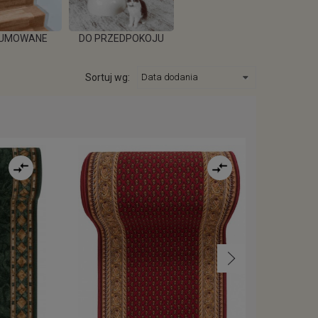
UMOWANE
DO PRZEDPOKOJU
NOWOCZESNE
Sortuj wg:
IĘCEJ
WIĘCEJ
WIĘCEJ