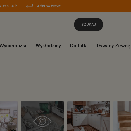
lizacji 48h
14 dni na zwrot
SZUKAJ
Wycieraczki
Wykładziny
Dodatki
Dywany Zewnę