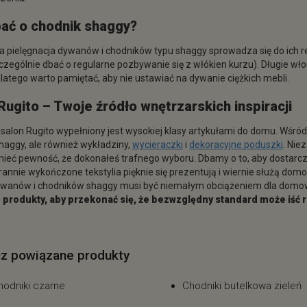
bać o
chodnik shaggy
?
 pielęgnacja dywanów i chodników typu shaggy sprowadza się do ich 
czególnie dbać o regularne pozbywanie się z włókien kurzu). Długie wło
dlatego warto pamiętać, aby nie ustawiać na dywanie ciężkich mebli.
Rugito – Twoje źródło wnętrzarskich inspiracji
 salon Rugito wypełniony jest wysokiej klasy artykułami do domu. Wśród
aggy, ale również wykładziny,
wycieraczki
i
dekoracyjne poduszki
. Nie
ieć pewność, że dokonałeś trafnego wyboru. Dbamy o to, aby dostarc
arannie wykończone tekstylia pięknie się prezentują i wiernie służą dom
dywanów i chodników shaggy musi być niemałym obciążeniem dla dom
 produkty, aby przekonać się, że bezwzględny standard może iść r
z powiązane produkty
hodniki czarne
Chodniki butelkowa zieleń