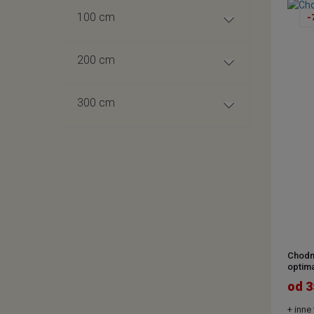
100 cm
-
200 cm
300 cm
Chodn
optima
od 3
+ inne