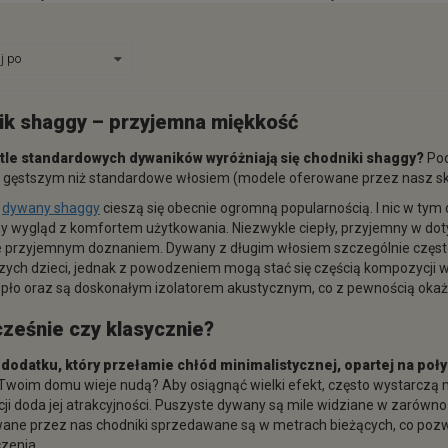
ik shaggy
– przyjemna miękkość
tle standardowych dywaników wyróżniają się chodniki shaggy?
Pod
i gęstszym niż standardowe włosiem (modele oferowane przez nasz skl
i
dywany shaggy
cieszą się obecnie ogromną popularnością. I nic w ty
y wygląd z komfortem użytkowania. Niezwykle ciepły, przyjemny w dotyk
 przyjemnym doznaniem. Dywany z długim włosiem szczególnie często 
ych dzieci, jednak z powodzeniem mogą stać się częścią kompozycji 
iepło oraz są doskonałym izolatorem akustycznym, co z pewnością oka
ześnie czy klasycznie?
dodatku, który przełamie chłód minimalistycznej, opartej na poły
 Twoim domu wieje nudą? Aby osiągnąć wielki efekt, często wystarczą
i doda jej atrakcyjności. Puszyste dywany są mile widziane w zarówno
ane przez nas chodniki sprzedawane są w metrach bieżących, co poz
zenia.