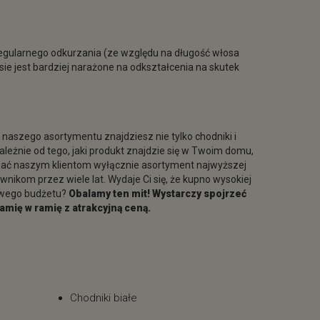
regularnego odkurzania (ze względu na długość włosa
sie jest bardziej narażone na odkształcenia na skutek
 naszego asortymentu znajdziesz nie tylko chodniki i
zależnie od tego, jaki produkt znajdzie się w Twoim domu,
zać naszym klientom wyłącznie asortyment najwyższej
ownikom przez wiele lat. Wydaje Ci się, że kupno wysokiej
owego budżetu?
Obalamy ten mit! Wystarczy spojrzeć
amię w ramię z atrakcyjną ceną.
Chodniki białe