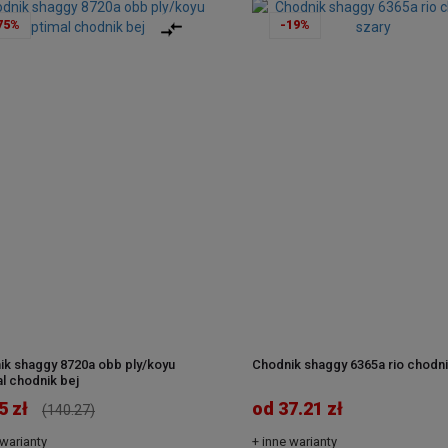
75%
-19%
ik shaggy 8720a obb ply/koyu
Chodnik shaggy 6365a rio chodni
l chodnik bej
5 zł
od 37.21 zł
(140.27)
 warianty
+ inne warianty