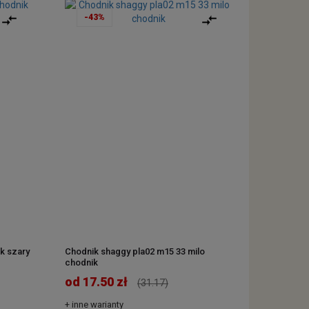
-43%
k szary
Chodnik shaggy pla02 m15 33 milo
chodnik
od 17.50 zł
(31.17)
+ inne warianty