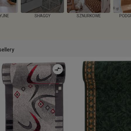
YJNE
SHAGGY
SZNURKOWE
PODG
EJ
WIĘCEJ
W
ellery