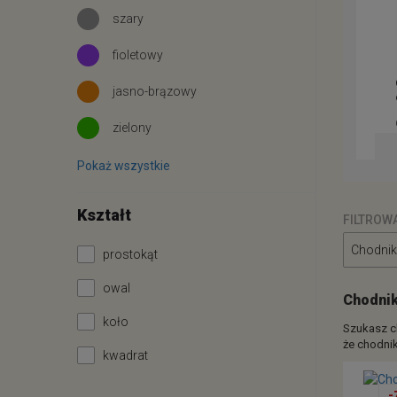
szary
fioletowy
889b luxury esm
Chodnik nowoczesny 10 cheops -
Cho
jasno-brązowy
bordo czerwony
crm
od 43.48 zł
od
zielony
+ inne warianty
Pokaż wszystkie
Kształt
FILTROW
Chodnik
prostokąt
owal
Chodnik
koło
Szukasz c
że chodnik
kwadrat
-