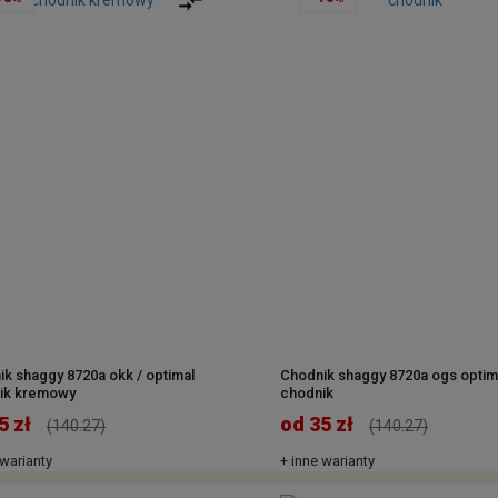
k shaggy 8720a okk / optimal
Chodnik shaggy 8720a ogs optim
ik kremowy
chodnik
5 zł
od 35 zł
(140.27)
(140.27)
 warianty
+ inne warianty