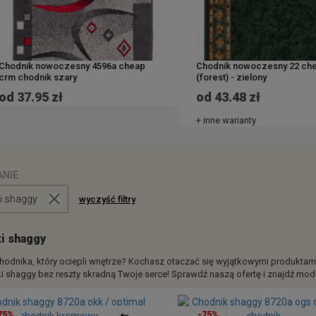
dnik nowoczesny 4596a cheap
Chodnik nowoczesny 22 cheop
 chodnik szary
(forest) - zielony
 37.95 zł
od 43.48 zł
+ inne warianty
ANIE
i shaggy
wyczyść filtry
i shaggy
hodnika, który ociepli wnętrze? Kochasz otaczać się wyjątkowymi produktam
i shaggy bez reszty skradną Twoje serce! Sprawdź naszą ofertę i znajdź mod
75%
-75%