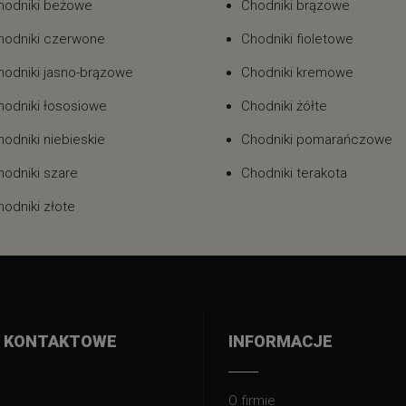
hodniki beżowe
Chodniki brązowe
hodniki czerwone
Chodniki fioletowe
hodniki jasno-brązowe
Chodniki kremowe
hodniki łososiowe
Chodniki żółte
hodniki niebieskie
Chodniki pomarańczowe
hodniki szare
Chodniki terakota
hodniki złote
 KONTAKTOWE
INFORMACJE
O firmie