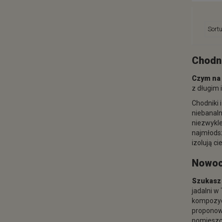
Chodn
Czym na 
z długim 
Chodniki 
niebanaln
niezwykle
najmłodsz
izolują c
Nowoc
Szukasz 
jadalni w
kompozycj
proponow
pomieszc