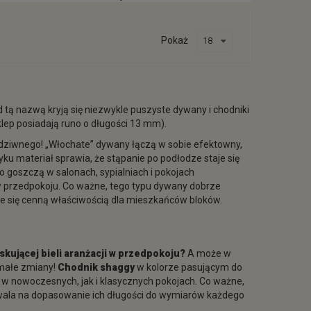
Pokaż
 tą nazwą kryją się niezwykle puszyste dywany i chodniki
ep posiadają runo o długości 13 mm).
m dziwnego! „Włochate” dywany łączą w sobie efektowny,
u materiał sprawia, że stąpanie po podłodze staje się
goszczą w salonach, sypialniach i pokojach
w przedpokoju. Co ważne, tego typu dywany dobrze
że się cenną właściwością dla mieszkańców bloków.
skującej bieli aranżacji w przedpokoju?
A może w
 małe zmiany!
Chodnik shaggy
w kolorze pasującym do
 w nowoczesnych, jak i klasycznych pokojach. Co ważne,
wala na dopasowanie ich długości do wymiarów każdego