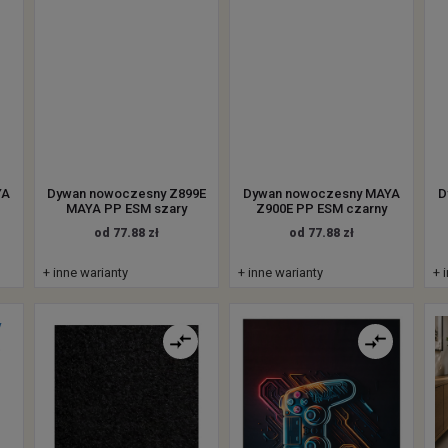
YA
Dywan nowoczesny Z899E
Dywan nowoczesny MAYA
D
MAYA PP ESM szary
Z900E PP ESM czarny
od 77.88 zł
od 77.88 zł
+ inne warianty
+ inne warianty
+ 