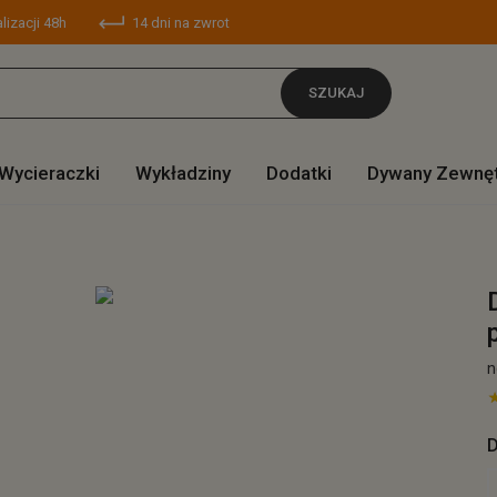
lizacji 48h
14 dni na zwrot
SZUKAJ
Wycieraczki
Wykładziny
Dodatki
Dywany Zewnę
n
D