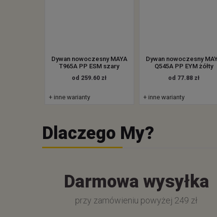
Dywan nowoczesny MAYA
Dywan nowoczesny MA
T965A PP ESM szary
Q545A PP EYM żółty
od 259.60 zł
od 77.88 zł
+ inne warianty
+ inne warianty
Dlaczego My?
Darmowa wysyłka
przy zamówieniu powyżej 249 zł