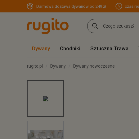
Darmowa dostawa dywanów od 249 zł
czas rea
Dywany
Chodniki
Sztuczna Trawa
rugito.pl
Dywany
Dywany nowoczesne