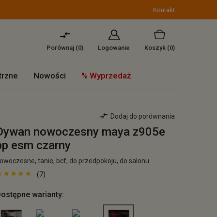
Kontakt
Porównaj (
0
)
Logowanie
Koszyk
(0)
trzne
Nowości
% Wyprzedaż
Dodaj do porównania
Dywan nowoczesny maya z905e
pp esm czarny
owoczesne, tanie, bcf, do przedpokoju, do salonu
(7)
ostępne warianty: