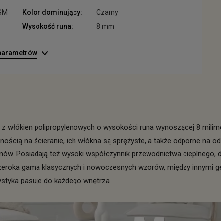
ESM
Kolor dominujący:
Czarny
Wysokość runa:
8 mm
 parametrów
 włókien polipropylenowych o wysokości runa wynoszącej 8 milim
ością na ścieranie, ich włókna są sprężyste, a także odporne na od
onów. Posiadają też wysoki współczynnik przewodnictwa cieplnego
zeroka gama klasycznych i nowoczesnych wzorów, między innymi geo
styka pasuje do każdego wnętrza.