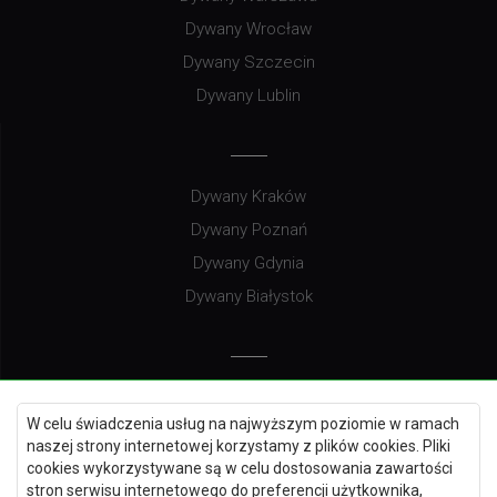
Dywany Wrocław
Dywany Szczecin
Dywany Lublin
Dywany Kraków
Dywany Poznań
Dywany Gdynia
Dywany Białystok
Dywany Kielce
W celu świadczenia usług na najwyższym poziomie w ramach
Dywany Gdańsk
naszej strony internetowej korzystamy z plików cookies. Pliki
Dywany Toruń
cookies wykorzystywane są w celu dostosowania zawartości
stron serwisu internetowego do preferencji użytkownika,
Dywany Bydgoszcz