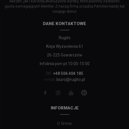
kieszeń, jak i bardziej ekskluzywne wyroby, które powinny zadowolić
gusta wymagających klientów. Z naszą firmą urządzą Państwo każdy kąt
swojego domu!
DANE KONTAKTOWE
Rugito
Aleja Wyzwolenia 61
26-225 Gowarczów
Infolinia pon-pt 10:00-15:00
tel.
+48 506 404 185
biuro@rugito.pl
e-mail:
INFORMACJE
O firmie