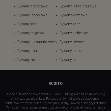
Dywany granatowe
Dywany jasno-brązowe
Dywany łososiowe
Dywany kremowe
Dywany lilac
Dywany żółte
Dywany miętowe
Dywany niebieskie
Dywany pomarańczowe
Dywany różowe
Dywany szare
Dywany terakota
Dywany zielone
Dywany złote
RUGITO
Rugito.pl to modne dywany od 2016 roku. Od tego czasu zajmujemy się
ich sprzedażą nie tylko w Polsce, ale również wielu zadowolonych
odbiorców mamy w takich krajach jak Czechy, Słowacja, Węgry i Niemcy.
W naszym asortymencie znajdują się zarówno tanie dywany na każdą