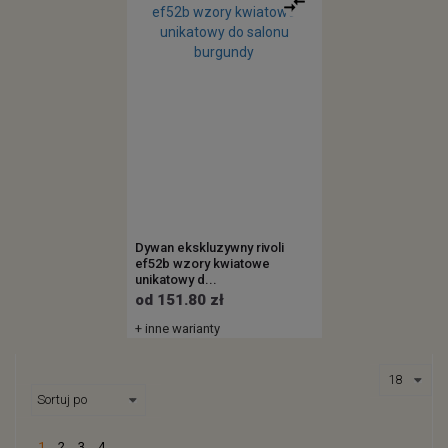
Dywan ekskluzywny rivoli
ef52b wzory kwiatowe
unikatowy d...
od 151.80 zł
+ inne warianty
1
2
3
4