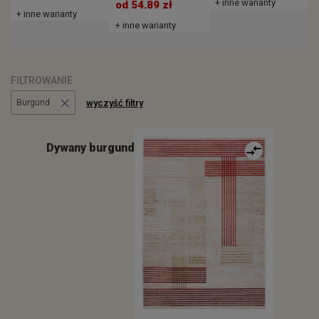
+ inne warianty
+
od 54.89 zł
+ inne warianty
+ inne warianty
FILTROWANIE
wyczyść filtry
Burgund
Dywany burgund