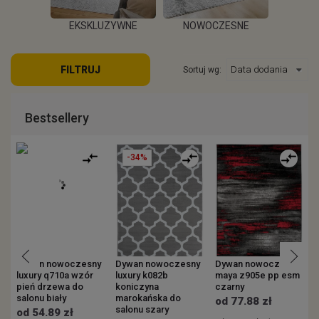
EKSKLUZYWNE
NOWOCZESNE
KOWE
ZEW
FILTRUJ
Sortuj wg:
WIĘCEJ
WIĘCEJ
EJ
W
Bestsellery
-34%
Dywan nowoczesny
Dywan nowoczesny
Dywan nowoczesny
luxury q710a wzór
luxury k082b
maya z905e pp esm
m
pień drzewa do
koniczyna
czarny
c
salonu biały
marokańska do
od 77.88 zł
salonu szary
od 54.89 zł