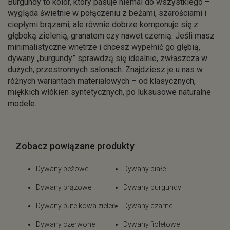
Burgundy to kolor, który pasuje niemal do wszystkiego –
wygląda świetnie w połączeniu z beżami, szarościami i
ciepłymi brązami, ale równie dobrze komponuje się z
głęboką zielenią, granatem czy nawet czernią. Jeśli masz
minimalistyczne wnętrze i chcesz wypełnić go głębią,
dywany „burgundy” sprawdzą się idealnie, zwłaszcza w
dużych, przestronnych salonach. Znajdziesz je u nas w
różnych wariantach materiałowych – od klasycznych,
miękkich włókien syntetycznych, po luksusowe naturalne
modele.
Zobacz powiązane produkty
Dywany beżowe
Dywany białe
Dywany brązowe
Dywany burgundy
Dywany butelkowa zieleń
Dywany czarne
Dywany czerwone
Dywany fioletowe