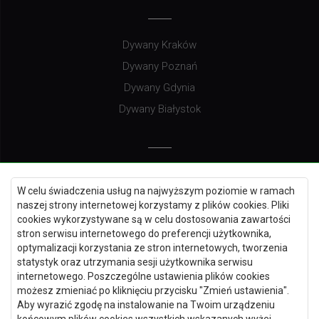
Dywany Kraków
Dywany Poznań
Dywany Gdynia
Dywany Białystok
Dywany Kielce
W celu świadczenia usług na najwyższym poziomie w ramach
Dywany Gdańsk
naszej strony internetowej korzystamy z plików cookies. Pliki
Dywany Toruń
cookies wykorzystywane są w celu dostosowania zawartości
stron serwisu internetowego do preferencji użytkownika,
Dywany Bydgoszcz
optymalizacji korzystania ze stron internetowych, tworzenia
statystyk oraz utrzymania sesji użytkownika serwisu
internetowego. Poszczególne ustawienia plików cookies
możesz zmieniać po kliknięciu przycisku "Zmień ustawienia".
Dywany Łódź
Aby wyrazić zgodę na instalowanie na Twoim urządzeniu