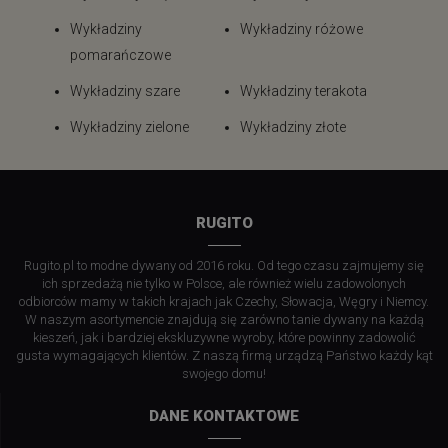
Wykładziny
Wykładziny różowe
pomarańczowe
Wykładziny szare
Wykładziny terakota
Wykładziny zielone
Wykładziny złote
RUGITO
Rugito.pl to modne dywany od 2016 roku. Od tego czasu zajmujemy się
ich sprzedażą nie tylko w Polsce, ale również wielu zadowolonych
odbiorców mamy w takich krajach jak Czechy, Słowacja, Węgry i Niemcy.
W naszym asortymencie znajdują się zarówno tanie dywany na każdą
kieszeń, jak i bardziej ekskluzywne wyroby, które powinny zadowolić
gusta wymagających klientów. Z naszą firmą urządzą Państwo każdy kąt
swojego domu!
DANE KONTAKTOWE