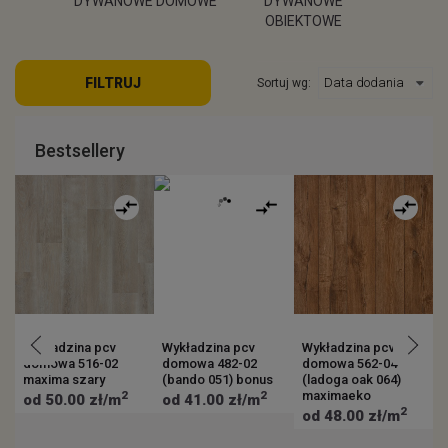
DYWANOWE
DYWANOWE DOMOWE
DYWANOW
OBIEKTOWE
WIĘCEJ
WIĘCEJ
W
EJ
FILTRUJ
Sortuj wg:
Bestsellery
Wykładzina pcv
Wykładzina pcv
Wykładzina pcv
W
domowa 516-02
domowa 482-02
domowa 562-04
maxima szary
(bando 051) bonus
(ladoga oak 064)
maximaeko
2
2
od 50.00 zł/m
od 41.00 zł/m
2
od 48.00 zł/m