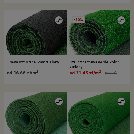
-30%
Trawa sztuczna 6mm zielony
Sztuczna trawa verde kolor
zielony
2
2
od 16.66 zł/m
od 21.45 zł/m
(30.64)