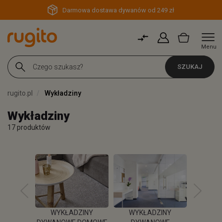
Darmowa dostawa dywanów od 249 zł
Menu
SZUKAJ
rugito.pl
Wykładziny
Wykładziny
17 produktów
WYKŁADZINY
WYKŁADZINY
WYK
 TRAWA