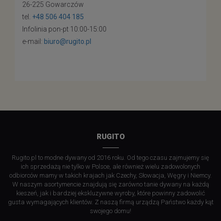
26-225 Gowarczów
tel.
+48 506 404 185
Infolinia pon-pt 10:00-15:00
e-mail:
biuro@rugito.pl
RUGITO
Rugito.pl to modne dywany od 2016 roku. Od tego czasu zajmujemy się
ich sprzedażą nie tylko w Polsce, ale również wielu zadowolonych
odbiorców mamy w takich krajach jak Czechy, Słowacja, Węgry i Niemcy.
W naszym asortymencie znajdują się zarówno tanie dywany na każdą
kieszeń, jak i bardziej ekskluzywne wyroby, które powinny zadowolić
gusta wymagających klientów. Z naszą firmą urządzą Państwo każdy kąt
swojego domu!