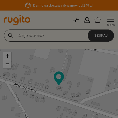
Darmowa dostawa dywanów od 249 zł
Menu
SZUKAJ
+
−