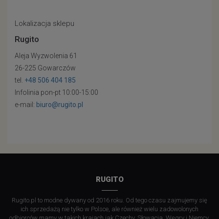
Lokalizacja sklepu
Rugito
Aleja Wyzwolenia 61
26-225 Gowarczów
tel.
+48 506 404 185
Infolinia pon-pt 10:00-15:00
e-mail:
biuro@rugito.pl
RUGITO
Rugito.pl to modne dywany od 2016 roku. Od tego czasu zajmujemy się
ich sprzedażą nie tylko w Polsce, ale również wielu zadowolonych
odbiorców mamy w takich krajach jak Czechy, Słowacja, Węgry i Niemcy.