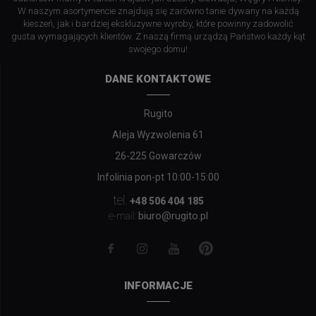
W naszym asortymencie znajdują się zarówno tanie dywany na każdą
kieszeń, jak i bardziej ekskluzywne wyroby, które powinny zadowolić
gusta wymagających klientów. Z naszą firmą urządzą Państwo każdy kąt
swojego domu!
DANE KONTAKTOWE
Rugito
Aleja Wyzwolenia 61
26-225 Gowarczów
Infolinia pon-pt 10:00-15:00
tel.
+48 506 404 185
biuro@rugito.pl
e-mail:
INFORMACJE