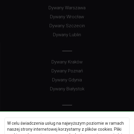
Dywany Warszawa
Dywany Wrocław
Dywany Szczecin
Dywany Lublin
Dywany Kraków
Dywany Poznań
Dywany Gdynia
Dywany Białystok
Dywany Kielce
W celu świadczenia usług na najwyższym poziomie w ramach
Dywany Gdańsk
naszej strony internetowej korzystamy z plików cookies. Pliki
Dywany Toruń