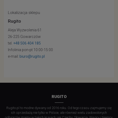
Lokalizacja sklepu
Rugito
Aleja Wyzwolenia 61
26-225 Gowarczów
tel.
+48 506 404 185
Infolinia pon-pt 10:00-15:00
e-mail:
biuro@rugito.pl
RUGITO
Rugito.pl to modne dywany od 2016 roku. Od tego czasu zajmujemy się
ich sprzedażą nie tylko w Polsce, ale również wielu zadowolonych
odbiorców mamy w takich krajach jak Czechy, Słowacja, Węgry i Niemcy.