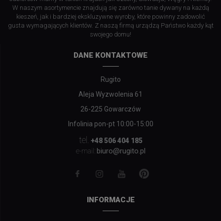
W naszym asortymencie znajdują się zarówno tanie dywany na każdą
kieszeń, jak i bardziej ekskluzywne wyroby, które powinny zadowolić
gusta wymagających klientów. Z naszą firmą urządzą Państwo każdy kąt
swojego domu!
DANE KONTAKTOWE
Rugito
Aleja Wyzwolenia 61
26-225 Gowarczów
Infolinia pon-pt 10:00-15:00
tel.
+48 506 404 185
biuro@rugito.pl
e-mail:
INFORMACJE