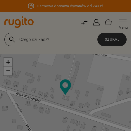
Darmowa dostawa dywanów od 249 zł
Menu
SZUKAJ
+
−