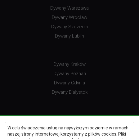
Dywany Warszawa
Dywany Wrocław
Dywany Szczecin
Dywany Lublin
Dywany Kraków
Dywany Poznań
Dywany Gdynia
Dywany Białystok
Dywany Kielce
W celu świadczenia usług na najwyższym poziomie w ramach
Dywany Gdańsk
naszej strony internetowej korzystamy z plików cookies. Pliki
Dywany Toruń