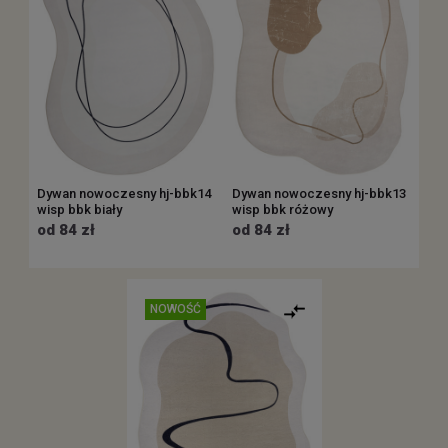
Dywan nowoczesny hj-bbk14
Dywan nowoczesny hj-bbk13
wisp bbk biały
wisp bbk różowy
od 84 zł
od 84 zł
NOWOŚĆ