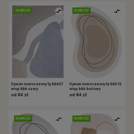
NOWOŚĆ
NOWOŚĆ
Dywan nowoczesny hj-bbk07
Dywan nowoczesny hj-bbk15
wisp bbk szary
wisp bbk beżowy
od 84 zł
od 84 zł
NOWOŚĆ
NOWOŚĆ