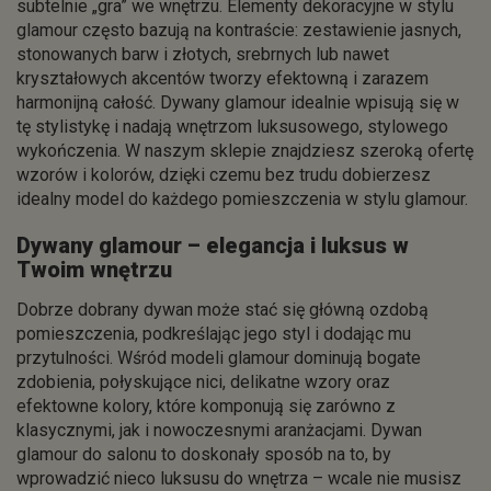
subtelnie „gra” we wnętrzu. Elementy dekoracyjne w stylu
glamour często bazują na kontraście: zestawienie jasnych,
stonowanych barw i złotych, srebrnych lub nawet
kryształowych akcentów tworzy efektowną i zarazem
harmonijną całość. Dywany glamour idealnie wpisują się w
tę stylistykę i nadają wnętrzom luksusowego, stylowego
wykończenia. W naszym sklepie znajdziesz szeroką ofertę
wzorów i kolorów, dzięki czemu bez trudu dobierzesz
idealny model do każdego pomieszczenia w stylu glamour.
Dywany glamour – elegancja i luksus w
Twoim wnętrzu
Dobrze dobrany dywan może stać się główną ozdobą
pomieszczenia, podkreślając jego styl i dodając mu
przytulności. Wśród modeli glamour dominują bogate
zdobienia, połyskujące nici, delikatne wzory oraz
efektowne kolory, które komponują się zarówno z
klasycznymi, jak i nowoczesnymi aranżacjami. Dywan
glamour do salonu to doskonały sposób na to, by
wprowadzić nieco luksusu do wnętrza – wcale nie musisz