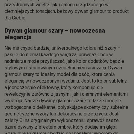
przestronnych wnętrz, jak i salonu urządzonego w
ciemniejszych tonacjach, beżowy dywan glamour to produkt
dla Ciebie.
Dywan glamour szary – nowoczesna
elegancja
Nie ma chyba bardziej uniwersalnego koloru niż szary –
pasuje do niemal każdego wnętrza, prawda? Choć w
nadmiarze może przytłaczać, jako kolor dodatków będzie
stylowym i stonowanym uzupełnieniem aranżacji. Dywan
glamour szary to idealny model dla osób, które cenią
elegancję w nowoczesnym wydaniu. Jest to kolor subtelny,
a jednocześnie efektowny, który komponuje się
rewelacyjnie zarówno z jasnymi, jak i ciemnymi elementami
wystroju. Nasze dywany glamour szare to także modele
wzbogacone o delikatne, połyskujące akcenty czy subtelne
geometryczne wzory lub dekoracyjne przeszycia. Jeśli
zależy Ci na oryginalnym wykończeniu, sprawdź nasze
szare dywany z efektem ombre, który dodaje im głębi.
Szary dywan glamour będzie doskonałym wyborem do