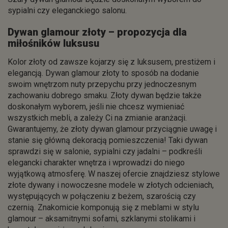
sypialni czy eleganckiego salonu.
Dywan glamour złoty – propozycja dla
miłośników luksusu
Kolor złoty od zawsze kojarzy się z luksusem, prestiżem i
elegancją. Dywan glamour złoty to sposób na dodanie
swoim wnętrzom nuty przepychu przy jednoczesnym
zachowaniu dobrego smaku. Złoty dywan będzie także
doskonałym wyborem, jeśli nie chcesz wymieniać
wszystkich mebli, a zależy Ci na zmianie aranżacji.
Gwarantujemy, że złoty dywan glamour przyciągnie uwagę i
stanie się główną dekoracją pomieszczenia! Taki dywan
sprawdzi się w salonie, sypialni czy jadalni – podkreśli
elegancki charakter wnętrza i wprowadzi do niego
wyjątkową atmosferę. W naszej ofercie znajdziesz stylowe
złote dywany i nowoczesne modele w złotych odcieniach,
występujących w połączeniu z beżem, szarością czy
czernią. Znakomicie komponują się z meblami w stylu
glamour – aksamitnymi sofami, szklanymi stolikami i