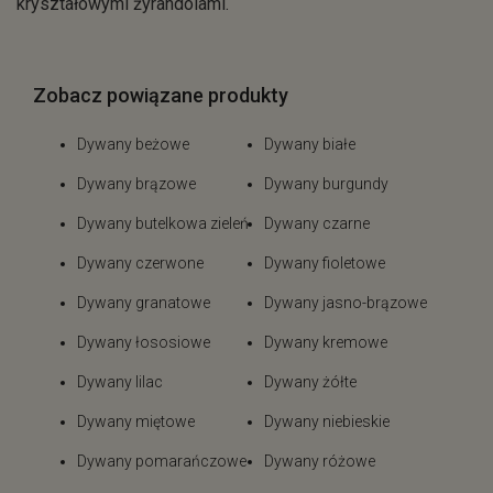
kryształowymi żyrandolami.
Zobacz powiązane produkty
Dywany beżowe
Dywany białe
Dywany brązowe
Dywany burgundy
Dywany butelkowa zieleń
Dywany czarne
Dywany czerwone
Dywany fioletowe
Dywany granatowe
Dywany jasno-brązowe
Dywany łososiowe
Dywany kremowe
Dywany lilac
Dywany żółte
Dywany miętowe
Dywany niebieskie
Dywany pomarańczowe
Dywany różowe