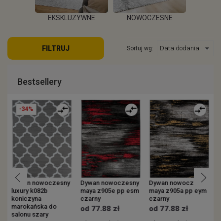
EKSKLUZYWNE
NOWOCZESNE
KOWE
ZEW
FILTRUJ
Sortuj wg:
WIĘCEJ
WIĘCEJ
EJ
W
Bestsellery
-34%
y
Dywan nowoczesny
Dywan nowoczesny
Dywan nowoczesny
luxury k082b
maya z905e pp esm
maya z905a pp eym
v
koniczyna
czarny
czarny
s
marokańska do
p
od 77.88 zł
od 77.88 zł
salonu szary