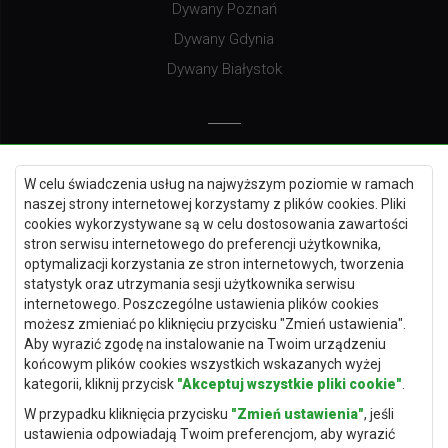
Dywany Poznań
Dywany Gdynia
Dywany Białystok
Dywany Kielce
W celu świadczenia usług na najwyższym poziomie w ramach
Dywany Gdańsk
naszej strony internetowej korzystamy z plików cookies. Pliki
Dywany Toruń
cookies wykorzystywane są w celu dostosowania zawartości
stron serwisu internetowego do preferencji użytkownika,
Dywany Bydgoszcz
optymalizacji korzystania ze stron internetowych, tworzenia
statystyk oraz utrzymania sesji użytkownika serwisu
internetowego. Poszczególne ustawienia plików cookies
możesz zmieniać po kliknięciu przycisku "Zmień ustawienia".
Dywany Łódź
Aby wyrazić zgodę na instalowanie na Twoim urządzeniu
końcowym plików cookies wszystkich wskazanych wyżej
Dywany Katowice
kategorii, kliknij przycisk
"Akceptuj wszystkie pliki cookie"
.
Dywany Rzeszów
W przypadku kliknięcia przycisku
"Zmień ustawienia"
, jeśli
Dywany Częstochowa
ustawienia odpowiadają Twoim preferencjom, aby wyrazić