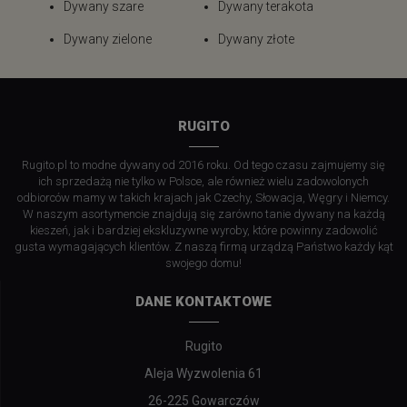
Dywany szare
Dywany terakota
Dywany zielone
Dywany złote
RUGITO
Rugito.pl to modne dywany od 2016 roku. Od tego czasu zajmujemy się
ich sprzedażą nie tylko w Polsce, ale również wielu zadowolonych
odbiorców mamy w takich krajach jak Czechy, Słowacja, Węgry i Niemcy.
W naszym asortymencie znajdują się zarówno tanie dywany na każdą
kieszeń, jak i bardziej ekskluzywne wyroby, które powinny zadowolić
gusta wymagających klientów. Z naszą firmą urządzą Państwo każdy kąt
swojego domu!
DANE KONTAKTOWE
Rugito
Aleja Wyzwolenia 61
26-225 Gowarczów