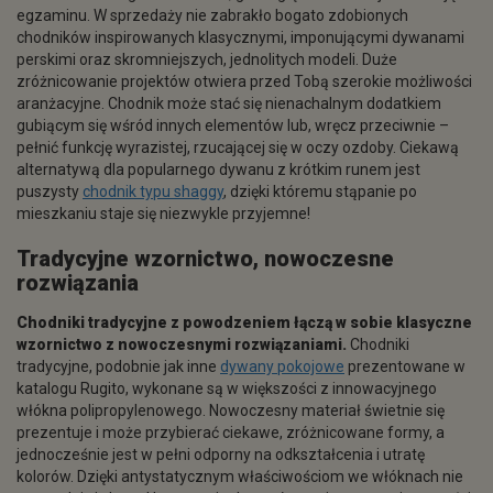
egzaminu. W sprzedaży nie zabrakło bogato zdobionych
chodników inspirowanych klasycznymi, imponującymi dywanami
perskimi oraz skromniejszych, jednolitych modeli. Duże
zróżnicowanie projektów otwiera przed Tobą szerokie możliwości
aranżacyjne. Chodnik może stać się nienachalnym dodatkiem
gubiącym się wśród innych elementów lub, wręcz przeciwnie –
pełnić funkcję wyrazistej, rzucającej się w oczy ozdoby. Ciekawą
alternatywą dla popularnego dywanu z krótkim runem jest
puszysty
chodnik typu shaggy
, dzięki któremu stąpanie po
mieszkaniu staje się niezwykle przyjemne!
Tradycyjne wzornictwo, nowoczesne
rozwiązania
Chodniki tradycyjne z powodzeniem łączą w sobie klasyczne
wzornictwo z nowoczesnymi rozwiązaniami.
Chodniki
tradycyjne, podobnie jak inne
dywany pokojowe
prezentowane w
katalogu Rugito, wykonane są w większości z innowacyjnego
włókna polipropylenowego. Nowoczesny materiał świetnie się
prezentuje i może przybierać ciekawe, zróżnicowane formy, a
jednocześnie jest w pełni odporny na odkształcenia i utratę
kolorów. Dzięki antystatycznym właściwościom we włóknach nie