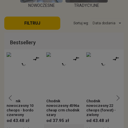
POKOJU
NOWOCZESNE
TRADYCYJNE
S
FILTRUJ
Sortuj wg:
EJ
WIĘCEJ
W
Bestsellery
Chodnik
Chodnik
Chodnik
C
nowoczesny 10
nowoczesny 4596a
nowoczesny 22
n
cheops - bordo
cheap crm chodnik
cheops (forest) -
(
czerwony
szary
zielony
od 43.48 zł
od 37.95 zł
od 43.48 zł