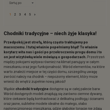
Next
1
2
3
4
5
Chodniki tradycyjne
– niech żyje klasyka!
Przedpokój jest strefą, którą często traktujemy po
macoszemu. I tutaj właśnie popełniamy błąd! To właśnie
korytarz wita nas i gości po przekroczeniu progu domu i to
on jest wizytówką wiele mówiącą o gospodarzach.
Przestrzeń
między pokojami wpływa również na klimat panujący w całym
mieszkaniu oraz jego funkcjonalność. Wśród elementów, na które
warto znaleźć miejsce w tej części domu, szczególną uwagę
zwrócić należy na chodnik – niepozorny element, który może
wnieść do wnętrz zupełnie nową jakość!
Wąskie
chodniki tradycyjne
dostępne są w całej palecie barw.
Wśród dostępnych modeli znajdują się zarówno ciemne dywany,
które ciekawie będą kontrastować z delikatną podłogą i ścianami
oraz jasne, subtelne modele idealne do małego, słabo
nasłonecznionego mieszkania, gdzie głębokie tonacje nie zdają