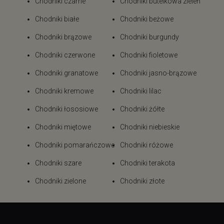
Chodniki czarne
Chodniki butelkowa zieleń
Chodniki białe
Chodniki beżowe
Chodniki brązowe
Chodniki burgundy
Chodniki czerwone
Chodniki fioletowe
Chodniki granatowe
Chodniki jasno-brązowe
Chodniki kremowe
Chodniki lilac
Chodniki łososiowe
Chodniki żółte
Chodniki miętowe
Chodniki niebieskie
Chodniki pomarańczowe
Chodniki różowe
Chodniki szare
Chodniki terakota
Chodniki zielone
Chodniki złote