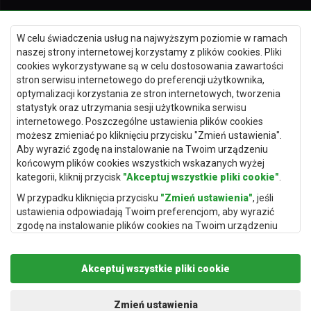
Dywany Kielce
W celu świadczenia usług na najwyższym poziomie w ramach
Dywany Gdańsk
naszej strony internetowej korzystamy z plików cookies. Pliki
Dywany Toruń
cookies wykorzystywane są w celu dostosowania zawartości
stron serwisu internetowego do preferencji użytkownika,
Dywany Bydgoszcz
optymalizacji korzystania ze stron internetowych, tworzenia
statystyk oraz utrzymania sesji użytkownika serwisu
internetowego. Poszczególne ustawienia plików cookies
możesz zmieniać po kliknięciu przycisku "Zmień ustawienia".
Dywany Łódź
Aby wyrazić zgodę na instalowanie na Twoim urządzeniu
końcowym plików cookies wszystkich wskazanych wyżej
Dywany Katowice
kategorii, kliknij przycisk
"Akceptuj wszystkie pliki cookie"
.
Dywany Rzeszów
W przypadku kliknięcia przycisku
"Zmień ustawienia"
, jeśli
Dywany Częstochowa
ustawienia odpowiadają Twoim preferencjom, aby wyrazić
zgodę na instalowanie plików cookies na Twoim urządzeniu
końcowym w wybranym przez Ciebie zakresie, kliknij przycisk
"Zapisz i zaakceptuj"
.
Akceptuj wszystkie pliki cookie
Podstawą przetwarzania danych osobowych, w zakresie w
jakim pliki cookie będą je zawierać, jest uzasadniony interes
administratora danych osobowych (Rugito Radosław Bartosik z
Zmień ustawienia
Copyright © 2019
Rugito
. Wszelkie prawa zastrzeżone.