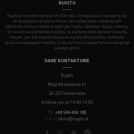
RUGITO
Rugito.pl to modne dywany od 2016 roku. Od tego czasu zajmujemy się
ich sprzedażą nie tylko w Polsce, ale również wielu zadowolonych
odbiorców mamy w takich krajach jak Czechy, Słowacja, Węgry i Niemcy.
W naszym asortymencie znajdują się zarówno tanie dywany na każdą
kieszeń, jak i bardziej ekskluzywne wyroby, które powinny zadowolić
gusta wymagających klientów. Z naszą firmą urządzą Państwo każdy kąt
swojego domu!
DANE KONTAKTOWE
Rugito
Aleja Wyzwolenia 61
26-225 Gowarczów
Infolinia pon-pt 10:00-15:00
tel.
+48 506 404 185
biuro@rugito.pl
e-mail: