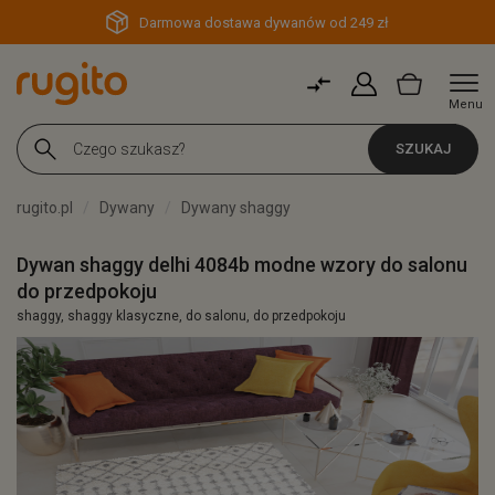
Darmowa dostawa dywanów od 249 zł
Menu
SZUKAJ
rugito.pl
Dywany
Dywany shaggy
Dywan shaggy delhi 4084b modne wzory do salonu
do przedpokoju
shaggy, shaggy klasyczne, do salonu, do przedpokoju