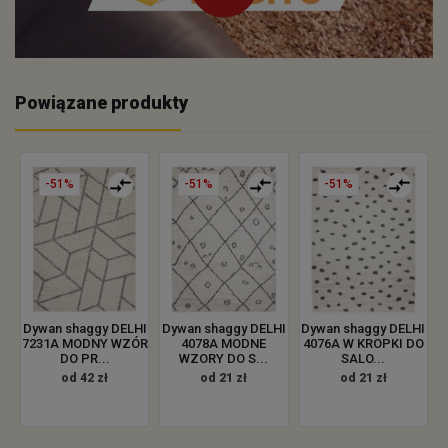
Powiązane produkty
-51%
-51%
-51%
Dywan shaggy DELHI
Dywan shaggy DELHI
Dywan shaggy DELHI
4078A MODNE
4076A W KROPKI DO
7231A MODNY WZÓR
WZORY DO S...
SALO...
DO PR...
od 21 zł
od 21 zł
od 42 zł