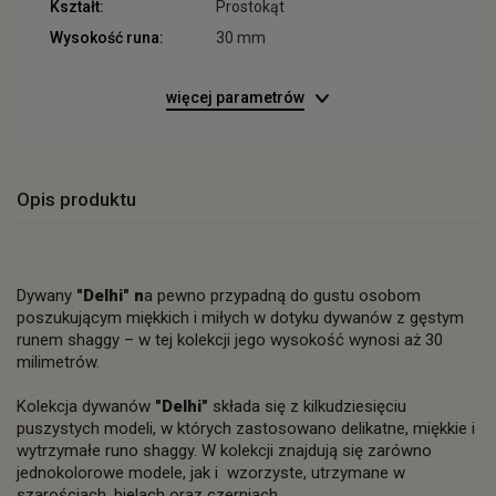
Kształt:
Prostokąt
Wysokość runa:
30 mm
więcej parametrów
Opis produktu
Dywany
"Delhi" n
a pewno przypadną do gustu osobom
poszukującym miękkich i miłych w dotyku dywanów z gęstym
runem shaggy – w tej kolekcji jego wysokość wynosi aż 30
milimetrów.
Kolekcja dywanów
"Delhi"
składa się z kilkudziesięciu
puszystych modeli, w których zastosowano delikatne, miękkie i
wytrzymałe runo shaggy. W kolekcji znajdują się zarówno
jednokolorowe modele, jak i wzorzyste, utrzymane w
szarościach, bielach oraz czerniach.