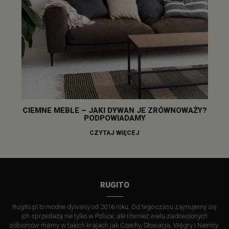
CIEMNE MEBLE – JAKI DYWAN JE ZRÓWNOWAŻY?
PODPOWIADAMY
CZYTAJ WIĘCEJ
RUGITO
Rugito.pl to modne dywany od 2016 roku. Od tego czasu zajmujemy się
ich sprzedażą nie tylko w Polsce, ale również wielu zadowolonych
odbiorców mamy w takich krajach jak Czechy, Słowacja, Węgry i Niemcy.