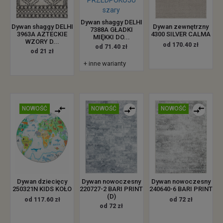
Dywan shaggy DELHI
Dywan zewnętrzny
Dywan shaggy DELHI
7388A GŁADKI
4300 SILVER CALMA
3963A AZTECKIE
MIĘKKI DO...
WZORY D...
od 170.40 zł
od 71.40 zł
od 21 zł
+ inne warianty
NOWOŚĆ
NOWOŚĆ
NOWOŚĆ
Dywan dziecięcy
Dywan nowoczesny
Dywan nowoczesny
250321N KIDS KOŁO
220727-2 BARI PRINT
240640-6 BARI PRINT
(D)
od 117.60 zł
od 72 zł
od 72 zł