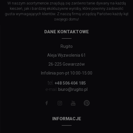
W naszym asortymencie znajdują się zarówno tanie dywany na każdą
kieszeń, jak i bardziej ekskluzywne wyroby, które powinny zadowolić
gusta wymagających klientów. Z naszą firmą urządzą Państwo każdy kąt
swojego domu!
DANE KONTAKTOWE
Rugito
Aleja Wyzwolenia 61
26-225 Gowarczów
Infolinia pon-pt 10:00-15:00
tel.
+48 506 404 185
biuro@rugito.pl
e-mail:
INFORMACJE