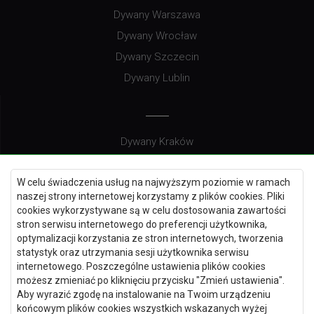
Dywany Warszawa
Dywany Wrocław
Dywany Szczecin
Dywany Lublin
Dywany Kraków
Dywany Poznań
W celu świadczenia usług na najwyższym poziomie w ramach
Dywany Gdynia
naszej strony internetowej korzystamy z plików cookies. Pliki
Dywany Białystok
cookies wykorzystywane są w celu dostosowania zawartości
stron serwisu internetowego do preferencji użytkownika,
optymalizacji korzystania ze stron internetowych, tworzenia
statystyk oraz utrzymania sesji użytkownika serwisu
internetowego. Poszczególne ustawienia plików cookies
Dywany Kielce
możesz zmieniać po kliknięciu przycisku "Zmień ustawienia".
Dywany Gdańsk
Aby wyrazić zgodę na instalowanie na Twoim urządzeniu
końcowym plików cookies wszystkich wskazanych wyżej
Dywany Toruń