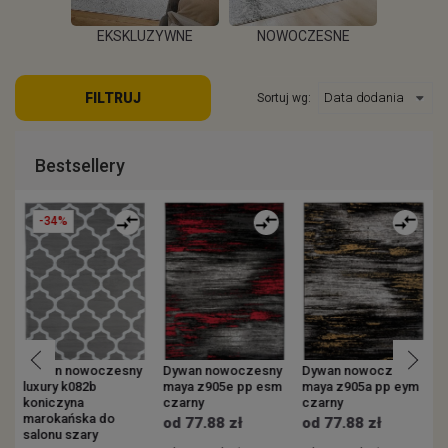
EKSKLUZYWNE
NOWOCZESNE
KOWE
ZEW
FILTRUJ
Sortuj wg:
WIĘCEJ
WIĘCEJ
EJ
W
Bestsellery
-34%
y
Dywan nowoczesny
Dywan nowoczesny
Dywan nowoczesny
luxury k082b
maya z905e pp esm
maya z905a pp eym
v
koniczyna
czarny
czarny
s
marokańska do
p
od 77.88 zł
od 77.88 zł
salonu szary