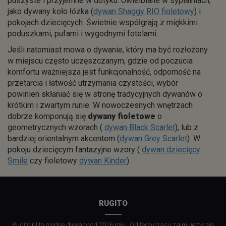
puszyste i przyjemne w dotyku. Uwielbiane w sypialniach,
jako dywany koło łózka (
dywan Shaggy RIO fioletowy
) i
pokojach dziecięcych. Świetnie współgrają z miękkimi
poduszkami, pufami i wygodnymi fotelami.
Jeśli natomiast mowa o dywanie, który ma być rozłożony
w miejscu często uczęszczanym, gdzie od poczucia
komfortu ważniejsza jest funkcjonalność, odporność na
przetarcia i łatwość utrzymania czystości, wybór
powinien skłaniać się w stronę tradycyjnych dywanów o
krótkim i zwartym runie. W nowoczesnych wnętrzach
dobrze komponują się
dywany fioletowe
o
geometrycznych wzorach (
dywan Black Scarlet
), lub z
bardziej orientalnym akcentem (
dywan Grey Scarlet
). W
pokoju dziecięcym fantazyjne wzory (
dywan dziecięcy
Smile
czy fioletowy
dywan Kinder
).
RUGITO
Rugito.pl to modne dywany od 2016 roku. Od tego czasu zajmujemy się