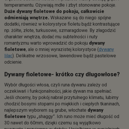
temperamentu. Ożywiają mdłe i zbyt stonowane pokoje.
Duże dywany fioletowe do pokoju, całkowicie
odmieniają wnętrze.
Wskazane są do niego spójne
dodatki, również w kolorystyce fioletu bądź kontrastujące
np. żółte, złote, turkusowe, szmaragdowe. By złagodzić
charakter wnętrza, dodać mu subtelności i nuty
romantyzmu warto wprowadzić do pokoju
dywany
fioletowe
, ale o mniej wyrazistej kolorystyce (
dywany
lilac
). Delikatne wrzosowe, lawendowe bądź pastelowe
odcienie.
Dywany fioletowe- krótko czy długowłose?
Wybór długości włosa, czyli runa dywanu zależy od
oczekiwań i funkcjonalności, jakie dywan ma spełniać.
Jeśli chcemy, by pokój nabrał przytulnego klimatu, lubimy
chodzić bosymi stopami po miękkich i ciepłych tkaninach,
najlepszym wyborem są grube, włochate
dywany
fioletowe
typu „shaggy”. Ich runo może mieć długość od
30 nawet do 60mm, dzięki czemu są wyjątkowo