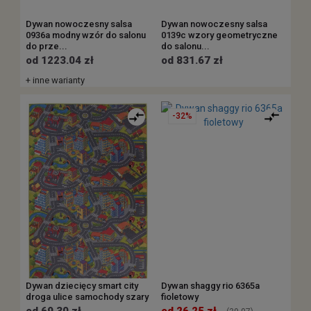
Dywan nowoczesny salsa
Dywan nowoczesny salsa
0936a modny wzór do salonu
0139c wzory geometryczne
do prze...
do salonu...
od 1223.04 zł
od 831.67 zł
+ inne warianty
-32%
Dywan dziecięcy smart city
Dywan shaggy rio 6365a
droga ulice samochody szary
fioletowy