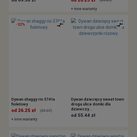
od 69.30 zł
od 26.25 zł
(39.07)
+ inne warianty
-32%
Dywan shaggy rio 3741a
Dywan dziecięcy sweet town
fioletowy
droga ulice domki dla
dziewczy...
od 26.25 zł
(39.07)
od 55.44 zł
+ inne warianty