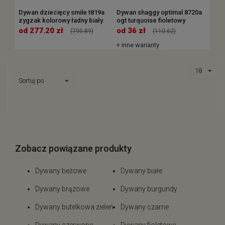
Dywan dziecięcy smile t819a
Dywan shaggy optimal 8720a
zygzak kolorowy ładny biały
ogt turquoise fioletowy
od 277.20 zł
od 36 zł
(790.89)
(110.62)
+ inne warianty
Zobacz powiązane produkty
Dywany beżowe
Dywany białe
Dywany brązowe
Dywany burgundy
Dywany butelkowa zieleń
Dywany czarne