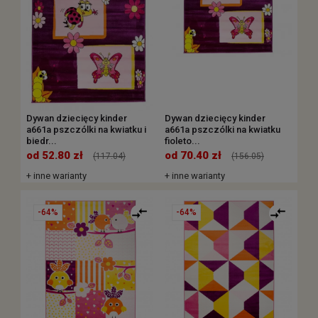
Dywan dziecięcy kinder
Dywan dziecięcy kinder
a661a pszczólki na kwiatku i
a661a pszczólki na kwiatku
biedr...
fioleto...
od 52.80 zł
od 70.40 zł
(117.04)
(156.05)
+ inne warianty
+ inne warianty
-64%
-64%