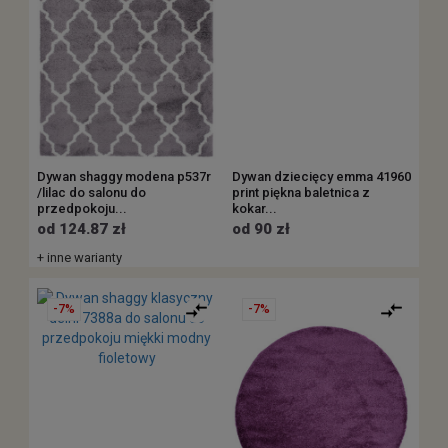
Dywan shaggy modena p537r
Dywan dziecięcy emma 41960
/lilac do salonu do
print piękna baletnica z
przedpokoju...
kokar...
od 124.87 zł
od 90 zł
+ inne warianty
-7%
-7%