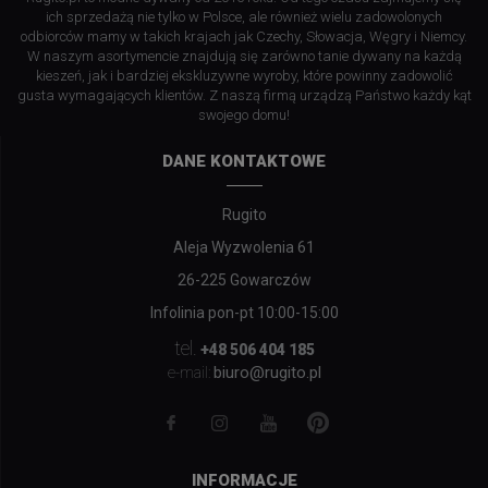
ich sprzedażą nie tylko w Polsce, ale również wielu zadowolonych
odbiorców mamy w takich krajach jak Czechy, Słowacja, Węgry i Niemcy.
W naszym asortymencie znajdują się zarówno tanie dywany na każdą
kieszeń, jak i bardziej ekskluzywne wyroby, które powinny zadowolić
gusta wymagających klientów. Z naszą firmą urządzą Państwo każdy kąt
swojego domu!
DANE KONTAKTOWE
Rugito
Aleja Wyzwolenia 61
26-225 Gowarczów
Infolinia pon-pt 10:00-15:00
tel.
+48 506 404 185
biuro@rugito.pl
e-mail:
INFORMACJE