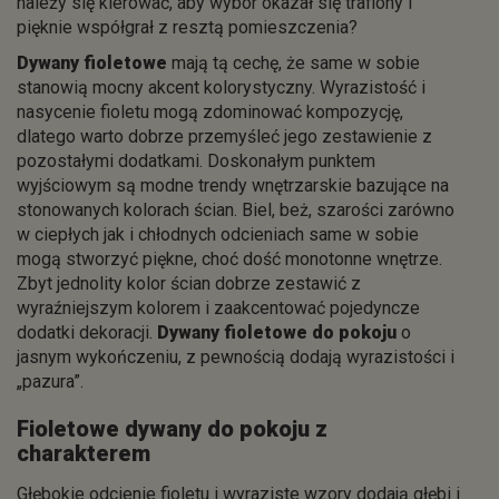
należy się kierować, aby wybór okazał się trafiony i
pięknie współgrał z resztą pomieszczenia?
Dywany fioletowe
mają tą cechę, że same w sobie
stanowią mocny akcent kolorystyczny. Wyrazistość i
nasycenie fioletu mogą zdominować kompozycję,
dlatego warto dobrze przemyśleć jego zestawienie z
pozostałymi dodatkami. Doskonałym punktem
wyjściowym są modne trendy wnętrzarskie bazujące na
stonowanych kolorach ścian. Biel, beż, szarości zarówno
w ciepłych jak i chłodnych odcieniach same w sobie
mogą stworzyć piękne, choć dość monotonne wnętrze.
Zbyt jednolity kolor ścian dobrze zestawić z
wyraźniejszym kolorem i zaakcentować pojedyncze
dodatki dekoracji.
Dywany fioletowe do pokoju
o
jasnym wykończeniu, z pewnością dodają wyrazistości i
„pazura”.
Fioletowe dywany do pokoju z
charakterem
Głębokie odcienie fioletu i wyraziste wzory dodają głębi i