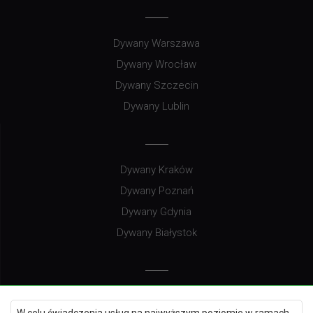
Dywany Warszawa
Dywany Wrocław
Dywany Szczecin
Dywany Lublin
Dywany Kraków
Dywany Poznań
Dywany Gdynia
Dywany Białystok
Dywany Kielce