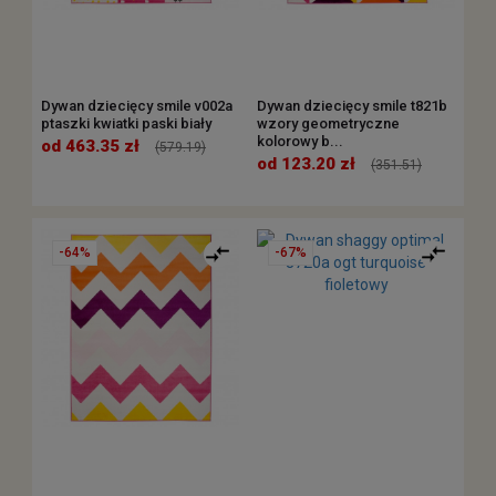
Dywan dziecięcy smile v002a
Dywan dziecięcy smile t821b
ptaszki kwiatki paski biały
wzory geometryczne
kolorowy b...
od 463.35 zł
(579.19)
od 123.20 zł
(351.51)
-64%
-67%