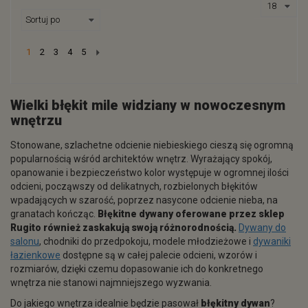
Next
1
2
3
4
5
Wielki błękit mile widziany w nowoczesnym
wnętrzu
Stonowane, szlachetne odcienie niebieskiego cieszą się ogromną
popularnością wśród architektów wnętrz. Wyrażający spokój,
opanowanie i bezpieczeństwo kolor występuje w ogromnej ilości
odcieni, począwszy od delikatnych, rozbielonych błękitów
wpadających w szarość, poprzez nasycone odcienie nieba, na
granatach kończąc.
Błękitne dywany oferowane przez sklep
Rugito również zaskakują swoją różnorodnością.
Dywany do
salonu
, chodniki do przedpokoju, modele młodzieżowe i
dywaniki
łazienkowe
dostępne są w całej palecie odcieni, wzorów i
rozmiarów, dzięki czemu dopasowanie ich do konkretnego
wnętrza nie stanowi najmniejszego wyzwania.
Do jakiego wnętrza idealnie będzie pasował
błękitny dywan
?