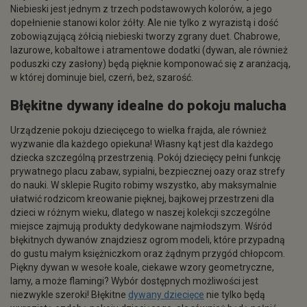
Niebieski jest jednym z trzech podstawowych kolorów, a jego
dopełnienie stanowi kolor żółty. Ale nie tylko z wyrazistą i dość
zobowiązującą żółcią niebieski tworzy zgrany duet. Chabrowe,
lazurowe, kobaltowe i atramentowe dodatki (dywan, ale również
poduszki czy zasłony) będą pięknie komponować się z aranżacją,
w której dominuje biel, czerń, beż, szarość.
Błękitne dywany
idealne do pokoju malucha
Urządzenie pokoju dziecięcego to wielka frajda, ale również
wyzwanie dla każdego opiekuna! Własny kąt jest dla każdego
dziecka szczególną przestrzenią. Pokój dziecięcy pełni funkcję
prywatnego placu zabaw, sypialni, bezpiecznej oazy oraz strefy
do nauki. W sklepie Rugito robimy wszystko, aby maksymalnie
ułatwić rodzicom kreowanie pięknej, bajkowej przestrzeni dla
dzieci w różnym wieku, dlatego w naszej kolekcji szczególne
miejsce zajmują produkty dedykowane najmłodszym. Wśród
błękitnych dywanów znajdziesz ogrom modeli, które przypadną
do gustu małym księżniczkom oraz żądnym przygód chłopcom.
Piękny dywan w wesołe koale, ciekawe wzory geometryczne,
lamy, a może flamingi? Wybór dostępnych możliwości jest
niezwykle szeroki! Błękitne
dywany dziecięce
nie tylko będą