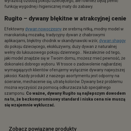
wyrazistą ozdobą pokoju dziecięcego, ale również będą pełnić
funkcję wygodnej i higienicznej maty do zabawy.
Rugito –
dywany błękitne
w atrakcyjnej cenie
Efektowny
dywan nowoczesny
ze srebrną nitką, modny model w
marokańską mozaikę, tradycyjny dywan z chabrowymi
aplikacjami, błękitny chodnik w skandynawski wzór,
dywan shaggy
do pokoju dziecięcego, ekskluzywny, duży dywan z naturalnej
wełny do luksusowego pokoju dziennego… Niezależnie od tego,
jaki model znajdzie się w Twoim domu, możesz mieć pewność, że
dokonałeś dobrego wyboru. W trosce o zadowolenie najbardziej
wymagających klientów oferujemy wyłącznie dywany najwyższej
jakości. Każdy produkt z naszego asortymentu jest odporny na
ścieranie, mechacenie się, utratę kolorów. Dywany bez problemu
można wyczyścić za pomocą odkurzacza lub specjalnego
szamponu.
Co ważne, dywany Rugito są najlepszym dowodem
na to, że bezkompromisowy standard i niska cena nie muszą
się wzajemnie wykluczać.
Zobacz powiązane produkty