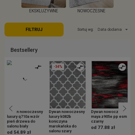
EKSKLUZYWNE
NOWOCZESNE
KOWE
ZEW
FILTRUJ
Sortuj wg:
WIĘCEJ
WIĘCEJ
EJ
W
Bestsellery
-34%
Dywan nowoczesny
Dywan nowoczesny
Dywan nowoczesny
luxury q710a wzór
luxury k082b
maya z905e pp esm
m
pień drzewa do
koniczyna
czarny
c
salonu biały
marokańska do
od 77.88 zł
salonu szary
od 54.89 zł