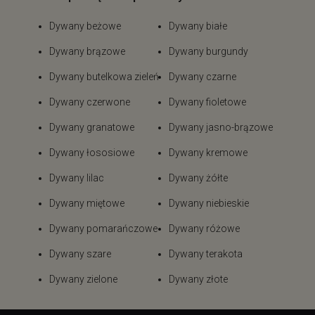
Dywany beżowe
Dywany białe
Dywany brązowe
Dywany burgundy
Dywany butelkowa zieleń
Dywany czarne
Dywany czerwone
Dywany fioletowe
Dywany granatowe
Dywany jasno-brązowe
Dywany łososiowe
Dywany kremowe
Dywany lilac
Dywany żółte
Dywany miętowe
Dywany niebieskie
Dywany pomarańczowe
Dywany różowe
Dywany szare
Dywany terakota
Dywany zielone
Dywany złote