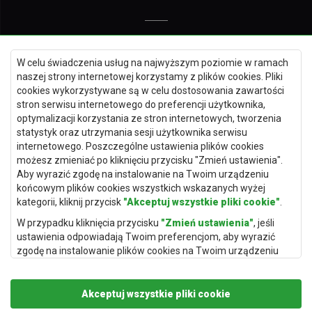
Dywany Kielce
W celu świadczenia usług na najwyższym poziomie w ramach
Dywany Gdańsk
naszej strony internetowej korzystamy z plików cookies. Pliki
Dywany Toruń
cookies wykorzystywane są w celu dostosowania zawartości
stron serwisu internetowego do preferencji użytkownika,
Dywany Bydgoszcz
optymalizacji korzystania ze stron internetowych, tworzenia
statystyk oraz utrzymania sesji użytkownika serwisu
internetowego. Poszczególne ustawienia plików cookies
możesz zmieniać po kliknięciu przycisku "Zmień ustawienia".
Dywany Łódź
Aby wyrazić zgodę na instalowanie na Twoim urządzeniu
końcowym plików cookies wszystkich wskazanych wyżej
Dywany Katowice
kategorii, kliknij przycisk
"Akceptuj wszystkie pliki cookie"
.
Dywany Rzeszów
W przypadku kliknięcia przycisku
"Zmień ustawienia"
, jeśli
Dywany Częstochowa
ustawienia odpowiadają Twoim preferencjom, aby wyrazić
zgodę na instalowanie plików cookies na Twoim urządzeniu
końcowym w wybranym przez Ciebie zakresie, kliknij przycisk
"Zapisz i zaakceptuj"
.
Akceptuj wszystkie pliki cookie
Podstawą przetwarzania danych osobowych, w zakresie w