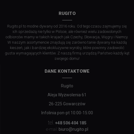
RUGITO
Rugito.pl to modne dywany od 2016 roku. Od tego czasu zajmujemy się
ich sprzedażą nie tylko w Polsce, ale również wielu zadowolonych
odbiorców mamy w takich krajach jak Czechy, Słowacja, Węgry i Niemcy.
W naszym asortymencie znajdują się zarówno tanie dywany na każdą
kieszeń, jak i bardziej ekskluzywne wyroby, które powinny zadowolić
gusta wymagających klientów. Z naszą firmą urządzą Państwo każdy kąt
swojego domu!
DANE KONTAKTOWE
Rugito
Aleja Wyzwolenia 61
26-225 Gowarczów
Infolinia pon-pt 10:00-15:00
tel.
+48 506 404 185
biuro@rugito.pl
e-mail: