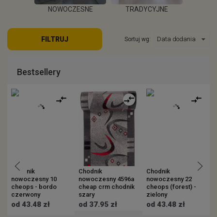
POKOJU
NOWOCZESNE
TRADYCYJNE
S
FILTRUJ
Sortuj wg:
EJ
WIĘCEJ
W
Bestsellery
Chodnik
Chodnik
Chodnik
C
nowoczesny 10
nowoczesny 4596a
nowoczesny 22
n
cheops - bordo
cheap crm chodnik
cheops (forest) -
(
czerwony
szary
zielony
od 43.48 zł
od 37.95 zł
od 43.48 zł