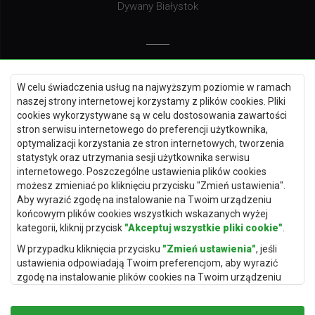
Dywany Białystok
Dywany Kielce
W celu świadczenia usług na najwyższym poziomie w ramach
Dywany Gdańsk
naszej strony internetowej korzystamy z plików cookies. Pliki
Dywany Toruń
cookies wykorzystywane są w celu dostosowania zawartości
stron serwisu internetowego do preferencji użytkownika,
Dywany Bydgoszcz
optymalizacji korzystania ze stron internetowych, tworzenia
statystyk oraz utrzymania sesji użytkownika serwisu
internetowego. Poszczególne ustawienia plików cookies
możesz zmieniać po kliknięciu przycisku "Zmień ustawienia".
Dywany Łódź
Aby wyrazić zgodę na instalowanie na Twoim urządzeniu
końcowym plików cookies wszystkich wskazanych wyżej
Dywany Katowice
kategorii, kliknij przycisk
"Akceptuj wszystkie pliki cookie"
.
Dywany Rzeszów
W przypadku kliknięcia przycisku
"Zmień ustawienia"
, jeśli
Dywany Częstochowa
ustawienia odpowiadają Twoim preferencjom, aby wyrazić
zgodę na instalowanie plików cookies na Twoim urządzeniu
końcowym w wybranym przez Ciebie zakresie, kliknij przycisk
"Zapisz i zaakceptuj"
.