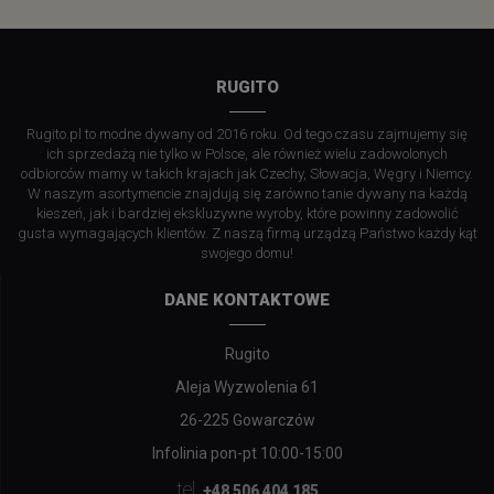
RUGITO
Rugito.pl to modne dywany od 2016 roku. Od tego czasu zajmujemy się
ich sprzedażą nie tylko w Polsce, ale również wielu zadowolonych
odbiorców mamy w takich krajach jak Czechy, Słowacja, Węgry i Niemcy.
W naszym asortymencie znajdują się zarówno tanie dywany na każdą
kieszeń, jak i bardziej ekskluzywne wyroby, które powinny zadowolić
gusta wymagających klientów. Z naszą firmą urządzą Państwo każdy kąt
swojego domu!
DANE KONTAKTOWE
Rugito
Aleja Wyzwolenia 61
26-225 Gowarczów
Infolinia pon-pt 10:00-15:00
tel.
+48 506 404 185