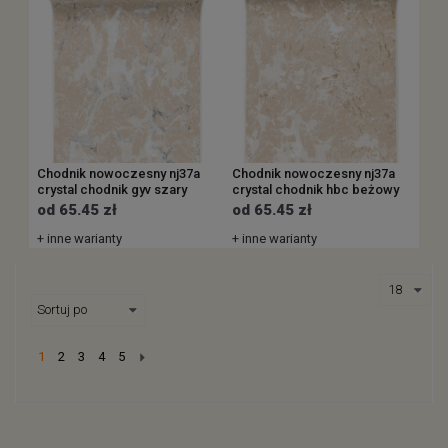
Chodnik nowoczesny nj37a
Chodnik nowoczesny nj37a
crystal chodnik gyv szary
crystal chodnik hbc beżowy
od 65.45 zł
od 65.45 zł
+ inne warianty
+ inne warianty
Next
1
2
3
4
5