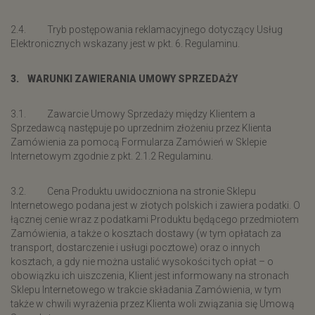
2.4. Tryb postępowania reklamacyjnego dotyczący Usług
Elektronicznych wskazany jest w pkt. 6. Regulaminu.
3. WARUNKI ZAWIERANIA UMOWY SPRZEDAŻY
3.1. Zawarcie Umowy Sprzedaży między Klientem a
Sprzedawcą następuje po uprzednim złożeniu przez Klienta
Zamówienia za pomocą Formularza Zamówień w Sklepie
Internetowym zgodnie z pkt. 2.1.2 Regulaminu.
3.2. Cena Produktu uwidoczniona na stronie Sklepu
Internetowego podana jest w złotych polskich i zawiera podatki. O
łącznej cenie wraz z podatkami Produktu będącego przedmiotem
Zamówienia, a także o kosztach dostawy (w tym opłatach za
transport, dostarczenie i usługi pocztowe) oraz o innych
kosztach, a gdy nie można ustalić wysokości tych opłat – o
obowiązku ich uiszczenia, Klient jest informowany na stronach
Sklepu Internetowego w trakcie składania Zamówienia, w tym
także w chwili wyrażenia przez Klienta woli związania się Umową