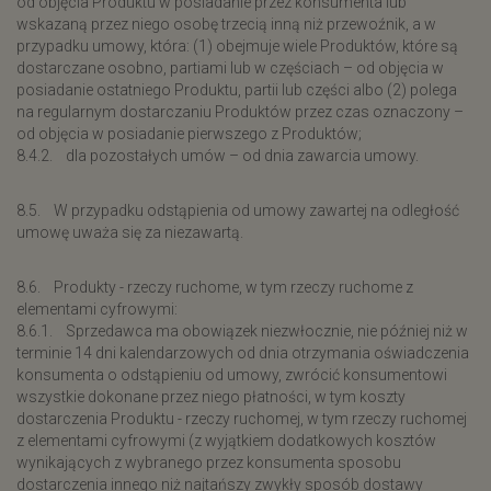
od objęcia Produktu w posiadanie przez konsumenta lub
wskazaną przez niego osobę trzecią inną niż przewoźnik, a w
przypadku umowy, która: (1) obejmuje wiele Produktów, które są
dostarczane osobno, partiami lub w częściach – od objęcia w
posiadanie ostatniego Produktu, partii lub części albo (2) polega
na regularnym dostarczaniu Produktów przez czas oznaczony –
od objęcia w posiadanie pierwszego z Produktów;
8.4.2. dla pozostałych umów – od dnia zawarcia umowy.
8.5. W przypadku odstąpienia od umowy zawartej na odległość
umowę uważa się za niezawartą.
8.6. Produkty - rzeczy ruchome, w tym rzeczy ruchome z
elementami cyfrowymi:
8.6.1. Sprzedawca ma obowiązek niezwłocznie, nie później niż w
terminie 14 dni kalendarzowych od dnia otrzymania oświadczenia
konsumenta o odstąpieniu od umowy, zwrócić konsumentowi
wszystkie dokonane przez niego płatności, w tym koszty
dostarczenia Produktu - rzeczy ruchomej, w tym rzeczy ruchomej
z elementami cyfrowymi (z wyjątkiem dodatkowych kosztów
wynikających z wybranego przez konsumenta sposobu
dostarczenia innego niż najtańszy zwykły sposób dostawy