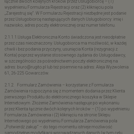
łącznie dwóch kolejnych kroków przez Usługobiorcę – (1)
wypełnieniu Formularza Rejestracji oraz (2) kliknięciu pola
„Zarejestruj się”. W Formularzu Rejestracji niezbędne jest podanie
przez Usługobiorcę następujących danych Usługobiorcy: imię i
nazwisko, adres poczty elektronicznej oraz numer telefonu.
2.1.1.1.Usługa Elektroniczna Konto świadczona jest nieodpłatnie
przez czas nieoznaczony. Usługobiorca ma możliwość, w każdej
chwili i bez podania przyczyny, usunięcia Konta (rezygnacji z
Konta) poprzez wysłanie stosownego żądania do Usługodawcy,
w szczególności za pośrednictwem poczty elektronicznej na
adres: biuro@rugito.pl lub też pisemnie na adres: Aleja Wyzwolenia
61, 26-225 Gowarczów.
2.1.2. Formularz Zamówienia – korzystanie z Formularza
Zamówienia rozpoczyna się z momentem dodania przez Klienta
pierwszego Produktu do elektronicznego koszyka w Sklepie
Internetowym. Złożenie Zamówienia następuje po wykonaniu
przez Klienta łącznie dwóch kolejnych kroków – (1) po wypełnieniu
Formularza Zamówienia i (2) kliknięciu na stronie Sklepu
Internetowego po wypełnieniu Formularza Zamówienia pola
„Potwierdź zakup” – do tego momentu istnieje możliwość
samodzielnej modyfikacji wprowadzanych danych (w tym celu