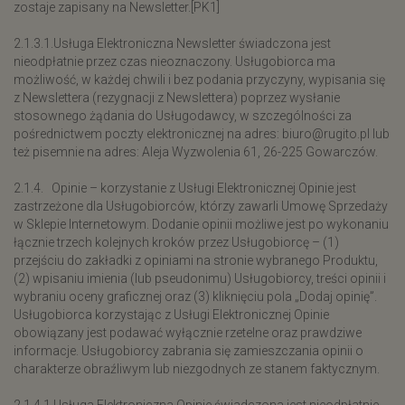
zostaje zapisany na Newsletter.[PK1]
2.1.3.1.Usługa Elektroniczna Newsletter świadczona jest
nieodpłatnie przez czas nieoznaczony. Usługobiorca ma
możliwość, w każdej chwili i bez podania przyczyny, wypisania się
z Newslettera (rezygnacji z Newslettera) poprzez wysłanie
stosownego żądania do Usługodawcy, w szczególności za
pośrednictwem poczty elektronicznej na adres: biuro@rugito.pl lub
też pisemnie na adres: Aleja Wyzwolenia 61, 26-225 Gowarczów.
2.1.4. Opinie – korzystanie z Usługi Elektronicznej Opinie jest
zastrzeżone dla Usługobiorców, którzy zawarli Umowę Sprzedaży
w Sklepie Internetowym. Dodanie opinii możliwe jest po wykonaniu
łącznie trzech kolejnych kroków przez Usługobiorcę – (1)
przejściu do zakładki z opiniami na stronie wybranego Produktu,
(2) wpisaniu imienia (lub pseudonimu) Usługobiorcy, treści opinii i
wybraniu oceny graficznej oraz (3) kliknięciu pola „Dodaj opinię”.
Usługobiorca korzystając z Usługi Elektronicznej Opinie
obowiązany jest podawać wyłącznie rzetelne oraz prawdziwe
informacje. Usługobiorcy zabrania się zamieszczania opinii o
charakterze obraźliwym lub niezgodnych ze stanem faktycznym.