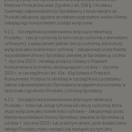
Klientowi Produkt bez wad. Zgodnie z art. 558 § 1 Kodeksu
Cywilnego odpowiedzialność Sprzedawcy z tytułu rękojmi za
Produkt zakupiony zgodnie ze zdaniem poprzednim wobec Klienta
niebędącego konsumentem zostaje wyłączona.
6.2.2. Szczegółowe postanowienia dotyczące reklamacji
Produktu – rzeczy ruchomej (w tym rzeczy ruchomej z elementami
cyfrowymi), z wyłączeniem jednak rzeczy ruchomej, która służy
wyłącznie jako nośnik treści cyfrowej – zakupionego przez Klienta
na podstawie Umowy Sprzedaży zawartej ze Sprzedawcą od dnia
1. stycznia 2023 r. określają przepisy Ustawy o Prawach
Konsumenta w brzmieniu obowiązującym od dnia 1. stycznia
2023 r., w szczególności art. 43a - 43g Ustawy o Prawach
Konsumenta. Przepisy te określają w szczególności podstawę i
zakres odpowiedzialności Sprzedawcy względem konsumenta, w
razie braku zgodności Produktu z Umową Sprzedaży.
6.2.3. Szczegółowe postanowienia dotyczące reklamacji
Produktu – treści lub usługi cyfrowej lub rzeczy ruchomej, która
służy wyłącznie jako nośnik treści cyfrowej – zakupionego przez
Klienta na podstawie Umowy Sprzedaży zawartej ze Sprzedawcą
od dnia 1. stycznia 2023 r. lub przed tym dniem, jeżeli dostarczanie
takiego Produktu miało nastąpić lub nastąpiło po tym dniu