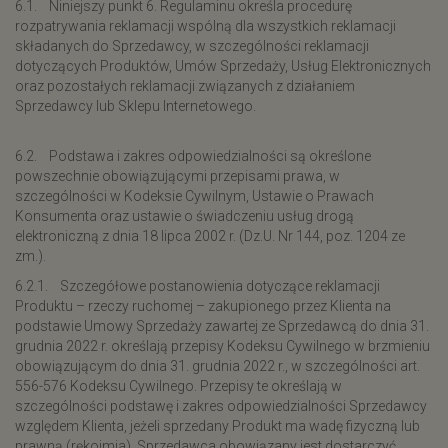
6.1. Niniejszy punkt 6. Regulaminu określa procedurę
rozpatrywania reklamacji wspólną dla wszystkich reklamacji
składanych do Sprzedawcy, w szczególności reklamacji
dotyczących Produktów, Umów Sprzedaży, Usług Elektronicznych
oraz pozostałych reklamacji związanych z działaniem
Sprzedawcy lub Sklepu Internetowego.
6.2. Podstawa i zakres odpowiedzialności są określone
powszechnie obowiązującymi przepisami prawa, w
szczególności w Kodeksie Cywilnym, Ustawie o Prawach
Konsumenta oraz ustawie o świadczeniu usług drogą
elektroniczną z dnia 18 lipca 2002 r. (Dz.U. Nr 144, poz. 1204 ze
zm.).
6.2.1. Szczegółowe postanowienia dotyczące reklamacji
Produktu – rzeczy ruchomej – zakupionego przez Klienta na
podstawie Umowy Sprzedaży zawartej ze Sprzedawcą do dnia 31.
grudnia 2022 r. określają przepisy Kodeksu Cywilnego w brzmieniu
obowiązującym do dnia 31. grudnia 2022 r., w szczególności art.
556-576 Kodeksu Cywilnego. Przepisy te określają w
szczególności podstawę i zakres odpowiedzialności Sprzedawcy
względem Klienta, jeżeli sprzedany Produkt ma wadę fizyczną lub
prawną (rękojmia). Sprzedawca obowiązany jest dostarczyć