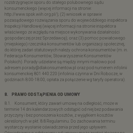
rozstrzygnięcie sporu do stałego polubownego sądu
konsumenckiego (więcej informacji na stronie:
http://www.spsk.wiih.org.pl/); (2) wniosek w sprawie
pozasądowego rozwiązania sporu do wojewódzkiego inspektora
Inspekcji Handlowej (więcej informacji na stronie inspektora
właściwego ze względu na miejsce wykonywania działalności
gospodarczej przez Sprzedawcę); oraz (3) pomoc powiatowego
(miejskiego) rzecznika konsumentów lub organizacji społecznej,
do której zadań statutowych należy ochrona konsumentów (m. in.
Federacja Konsumentów, Stowarzyszenie Konsumentów
Polskich). Porady udzielane są między innymi mailowo pod
adresem porady@dlakonsumentow.pl oraz pod numerem infolinii
konsumenckiej 801 440 220 (infolinia czynna w Dni Robocze, w
godzinach 8:00-18:00, opłata za połączenie wg taryfy operatora).
8. PRAWO ODSTĄPIENIA OD UMOWY
8.1. Konsument, który zawarł umowę na odległość, może w
terminie 14 dni kalendarzowych odstąpić od niej bez podawania
przyczyny i bez ponoszenia kosztów, z wyjątkiem kosztów
określonych w pkt. 8.8 Regulaminu. Do zachowania terminu
wystarczy wysłanie oświadczenia przed jego upływem.