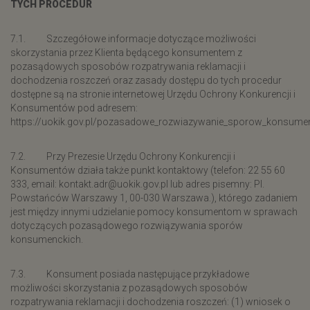
TYCH PROCEDUR
7.1. Szczegółowe informacje dotyczące możliwości
skorzystania przez Klienta będącego konsumentem z
pozasądowych sposobów rozpatrywania reklamacji i
dochodzenia roszczeń oraz zasady dostępu do tych procedur
dostępne są na stronie internetowej Urzędu Ochrony Konkurencji i
Konsumentów pod adresem:
https://uokik.gov.pl/pozasadowe_rozwiazywanie_sporow_konsumen
7.2. Przy Prezesie Urzędu Ochrony Konkurencji i
Konsumentów działa także punkt kontaktowy (telefon: 22 55 60
333, email: kontakt.adr@uokik.gov.pl lub adres pisemny: Pl.
Powstańców Warszawy 1, 00-030 Warszawa.), którego zadaniem
jest między innymi udzielanie pomocy konsumentom w sprawach
dotyczących pozasądowego rozwiązywania sporów
konsumenckich.
7.3. Konsument posiada następujące przykładowe
możliwości skorzystania z pozasądowych sposobów
rozpatrywania reklamacji i dochodzenia roszczeń: (1) wniosek o