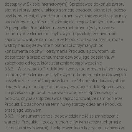
dostępny w Sklepie Internetowym). Sprzedawca dokonuje zwrotu
płatności przy użyciu takiego samego sposobu płatności, jakiego
użył konsument, chyba że konsument wyraźnie zgodził się na inny
sposób zwrotu, który nie wiąże się dla niego z żadnymi kosztami.
W przypadku Produktów - rzeczy ruchomych (w tym rzeczy
ruchomych z elementami cyfrowymi) - jeżeli Sprzedawca nie
zaproponował, że sam odbierze Produkt od konsumenta, może
wstrzymać się ze zwrotem płatności otrzymanych od
konsumenta do chwili otrzymania Produktu z powrotem lub
dostarczenia przez konsumenta dowodu jego odesłania, w
zależności od tego, które zdarzenie nastąpi wcześniej.
8.6.2. W przypadku Produktów - rzeczy ruchomych (w tym rzeczy
ruchomych z elementami cyfrowymi) - konsument ma obowiązek
niezwłocznie, nie później niż w terminie 14 dni kalendarzowych od
dnia, w którym odstąpił od umowy, zwrócić Produkt Sprzedawcy
lub przekazać go osobie upoważnionej przez Sprzedawcę do
odbioru, chyba że Sprzedawca zaproponował, że sam odbierze
Produkt. Do zachowania terminu wystarczy odesłanie Produktu
przed jego upływem.
8.6.3. Konsument ponosi odpowiedzialność za zmniejszenie
wartości Produktu - rzeczy ruchomej (w tym rzeczy ruchomej z
elementami cyfrowymi) - będące wynikiem korzystania z niego w