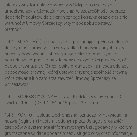
interaktywny formularz dostępny w Sklepie Internetowym
umożliwiający złożenie Zamówienia, w szczególności poprzez
dodanie Produktów do elektronicznego koszyka oraz określenie
warunków Umowy Sprzedaży, w tym sposobu dostawy i
płatności.
1.4.4. KLIENT – (1) osoba fizyczna posiadająca pełną zdolność
do czynności prawnych, a w wypadkach przewidzianych przez
przepisy powszechnie obowiązujące także osoba fizyczna
posiadająca ograniczoną zdolność do czynności prawnych; (2)
osoba prawna; albo (3) jednostka organizacyjna nieposiadająca
osobowości prawnej, której ustawa przyznaje zdolność prawną –
która zawarła lub zamierza zawrzeć Umowę Sprzedaży ze
Sprzedawcą.
1.4.5. KODEKS CYWILNY – ustawa Kodeks cywilny z dnia 23
kwietnia 1964 r. (Dz.U. 1964 nr 16, poz. 93 ze zm.).
1.4.6. KONTO – Usługa Elektroniczna, oznaczony indywidualną
nazwą (loginem) i hasłem podanym przez Usługobiorcę zbiór
zasobów w systemie teleinformatycznym Usługodawcy, w którym
gromadzone są dane podane przez Usługobiorcę oraz informacje