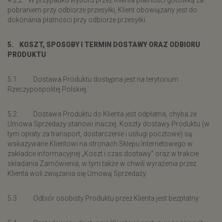
4.2.2. W przypadku wyboru przez Klienta płatności gotówką za
pobraniem przy odbiorze przesyłki, Klient obowiązany jest do
dokonania płatności przy odbiorze przesyłki.
5. KOSZT, SPOSOBY I TERMIN DOSTAWY ORAZ ODBIORU
PRODUKTU
5.1. Dostawa Produktu dostępna jest na terytorium
Rzeczypospolitej Polskiej.
5.2. Dostawa Produktu do Klienta jest odpłatna, chyba że
Umowa Sprzedaży stanowi inaczej. Koszty dostawy Produktu (w
tym opłaty za transport, dostarczenie i usługi pocztowe) są
wskazywane Klientowi na stronach Sklepu Internetowego w
zakładce informacyjnej „Koszt i czas dostawy” oraz w trakcie
składania Zamówienia, w tym także w chwili wyrażenia przez
Klienta woli związania się Umową Sprzedaży.
5.3. Odbiór osobisty Produktu przez Klienta jest bezpłatny.