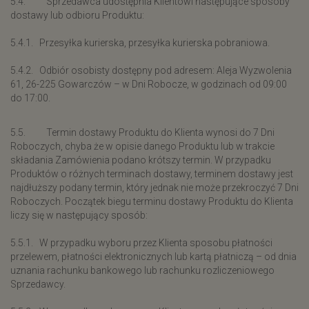
5.4. Sprzedawca udostępnia Klientowi następujące sposoby
dostawy lub odbioru Produktu:
5.4.1. Przesyłka kurierska, przesyłka kurierska pobraniowa.
5.4.2. Odbiór osobisty dostępny pod adresem: Aleja Wyzwolenia
61, 26-225 Gowarczów – w Dni Robocze, w godzinach od 09:00
do 17:00.
5.5. Termin dostawy Produktu do Klienta wynosi do 7 Dni
Roboczych, chyba że w opisie danego Produktu lub w trakcie
składania Zamówienia podano krótszy termin. W przypadku
Produktów o różnych terminach dostawy, terminem dostawy jest
najdłuższy podany termin, który jednak nie może przekroczyć 7 Dni
Roboczych. Początek biegu terminu dostawy Produktu do Klienta
liczy się w następujący sposób:
5.5.1. W przypadku wyboru przez Klienta sposobu płatności
przelewem, płatności elektronicznych lub kartą płatniczą – od dnia
uznania rachunku bankowego lub rachunku rozliczeniowego
Sprzedawcy.