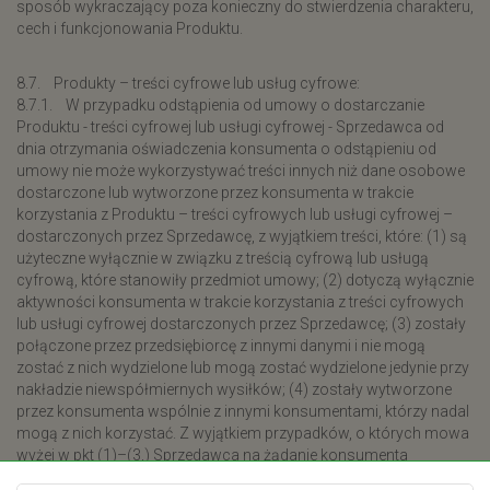
sposób wykraczający poza konieczny do stwierdzenia charakteru,
cech i funkcjonowania Produktu.
8.7. Produkty – treści cyfrowe lub usług cyfrowe:
8.7.1. W przypadku odstąpienia od umowy o dostarczanie
Produktu - treści cyfrowej lub usługi cyfrowej - Sprzedawca od
dnia otrzymania oświadczenia konsumenta o odstąpieniu od
umowy nie może wykorzystywać treści innych niż dane osobowe
dostarczone lub wytworzone przez konsumenta w trakcie
korzystania z Produktu – treści cyfrowych lub usługi cyfrowej –
dostarczonych przez Sprzedawcę, z wyjątkiem treści, które: (1) są
użyteczne wyłącznie w związku z treścią cyfrową lub usługą
cyfrową, które stanowiły przedmiot umowy; (2) dotyczą wyłącznie
aktywności konsumenta w trakcie korzystania z treści cyfrowych
lub usługi cyfrowej dostarczonych przez Sprzedawcę; (3) zostały
połączone przez przedsiębiorcę z innymi danymi i nie mogą
zostać z nich wydzielone lub mogą zostać wydzielone jedynie przy
nakładzie niewspółmiernych wysiłków; (4) zostały wytworzone
przez konsumenta wspólnie z innymi konsumentami, którzy nadal
mogą z nich korzystać. Z wyjątkiem przypadków, o których mowa
wyżej w pkt (1)–(3,) Sprzedawca na żądanie konsumenta
udostępnia mu treści inne niż dane osobowe, które zostały