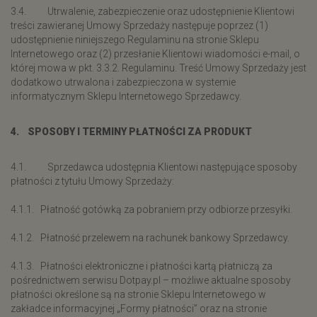
3.4. Utrwalenie, zabezpieczenie oraz udostępnienie Klientowi
treści zawieranej Umowy Sprzedaży następuje poprzez (1)
udostępnienie niniejszego Regulaminu na stronie Sklepu
Internetowego oraz (2) przesłanie Klientowi wiadomości e-mail, o
której mowa w pkt. 3.3.2. Regulaminu. Treść Umowy Sprzedaży jest
dodatkowo utrwalona i zabezpieczona w systemie
informatycznym Sklepu Internetowego Sprzedawcy.
4. SPOSOBY I TERMINY PŁATNOŚCI ZA PRODUKT
4.1. Sprzedawca udostępnia Klientowi następujące sposoby
płatności z tytułu Umowy Sprzedaży:
4.1.1. Płatność gotówką za pobraniem przy odbiorze przesyłki.
4.1.2. Płatność przelewem na rachunek bankowy Sprzedawcy.
4.1.3. Płatności elektroniczne i płatności kartą płatniczą za
pośrednictwem serwisu Dotpay.pl – możliwe aktualne sposoby
płatności określone są na stronie Sklepu Internetowego w
zakładce informacyjnej „Formy płatności” oraz na stronie