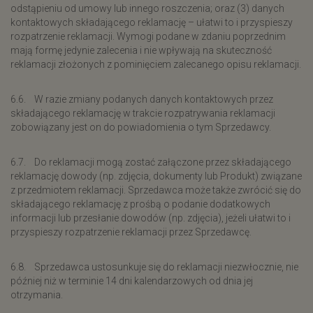
odstąpieniu od umowy lub innego roszczenia; oraz (3) danych
kontaktowych składającego reklamację – ułatwi to i przyspieszy
rozpatrzenie reklamacji. Wymogi podane w zdaniu poprzednim
mają formę jedynie zalecenia i nie wpływają na skuteczność
reklamacji złożonych z pominięciem zalecanego opisu reklamacji.
6.6. W razie zmiany podanych danych kontaktowych przez
składającego reklamację w trakcie rozpatrywania reklamacji
zobowiązany jest on do powiadomienia o tym Sprzedawcy.
6.7. Do reklamacji mogą zostać załączone przez składającego
reklamację dowody (np. zdjęcia, dokumenty lub Produkt) związane
z przedmiotem reklamacji. Sprzedawca może także zwrócić się do
składającego reklamację z prośbą o podanie dodatkowych
informacji lub przesłanie dowodów (np. zdjęcia), jeżeli ułatwi to i
przyspieszy rozpatrzenie reklamacji przez Sprzedawcę.
6.8. Sprzedawca ustosunkuje się do reklamacji niezwłocznie, nie
później niż w terminie 14 dni kalendarzowych od dnia jej
otrzymania.