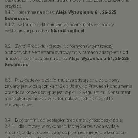
Oświadczenie o odstąpieniu od umowy może zostać złożone na
przykład:
8.1.1. pisemnie na adres:
Aleja Wyzwolenia 61, 26-225
Gowarczów
8.1.2. w formie elektronicznej za pośrednictwem poczty
elektronicznej na adres:
biuro@rugito.pl
8.2. Zwrot Produktu - rzeczy ruchomych (w tym rzeczy
ruchomych z elementami cyfrowymi) w ramach odstąpienia od
umowy może nastąpić na adres:
Aleja Wyzwolenia 61, 26-225
Gowarczów
8.3. Przykładowy wzór formularza odstąpienia od umowy
zawarty jest w załączniku nr 2 do Ustawy o Prawach Konsumenta
oraz dodatkowo dostępny jest w pkt. 12 Regulaminu. Konsument
może skorzystać ze wzoru formularza, jednak nie jest to
obowiązkowe.
8.4. Bieg terminu do odstąpienia od umowy rozpoczyna się:
8.4.1. dla umowy, w wykonaniu której Sprzedawca wydaje
Produkt, będąc zobowiązany do przeniesienia jego własności –