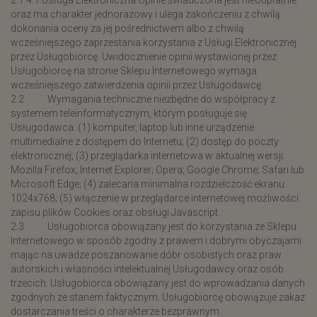
2.1.4.1.Usługa Elektroniczna Opinie świadczona jest nieodpłatnie
oraz ma charakter jednorazowy i ulega zakończeniu z chwilą
dokonania oceny za jej pośrednictwem albo z chwilą
wcześniejszego zaprzestania korzystania z Usługi Elektronicznej
przez Usługobiorcę. Uwidocznienie opinii wystawionej przez
Usługobiorcę na stronie Sklepu Internetowego wymaga
wcześniejszego zatwierdzenia opinii przez Usługodawcę.
2.2. Wymagania techniczne niezbędne do współpracy z
systemem teleinformatycznym, którym posługuje się
Usługodawca: (1) komputer, laptop lub inne urządzenie
multimedialne z dostępem do Internetu; (2) dostęp do poczty
elektronicznej; (3) przeglądarka internetowa w aktualnej wersji:
Mozilla Firefox; Internet Explorer; Opera; Google Chrome; Safari lub
Microsoft Edge; (4) zalecana minimalna rozdzielczość ekranu:
1024x768; (5) włączenie w przeglądarce internetowej możliwości
zapisu plików Cookies oraz obsługi Javascript.
2.3. Usługobiorca obowiązany jest do korzystania ze Sklepu
Internetowego w sposób zgodny z prawem i dobrymi obyczajami
mając na uwadze poszanowanie dóbr osobistych oraz praw
autorskich i własności intelektualnej Usługodawcy oraz osób
trzecich. Usługobiorca obowiązany jest do wprowadzania danych
zgodnych ze stanem faktycznym. Usługobiorcę obowiązuje zakaz
dostarczania treści o charakterze bezprawnym.