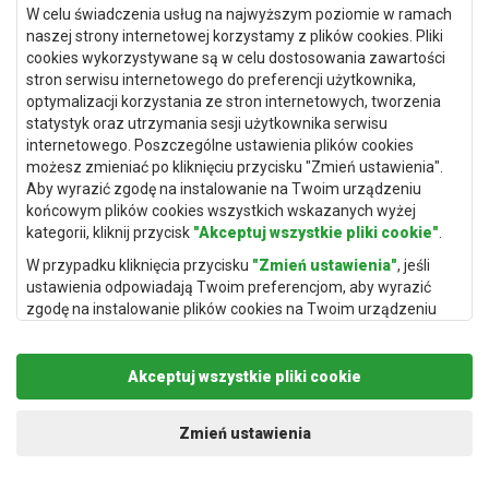
dostarczone lub wytworzone przez konsumenta w trakcie
W celu świadczenia usług na najwyższym poziomie w ramach
korzystania z treści cyfrowych lub usługi cyfrowej dostarczonych
naszej strony internetowej korzystamy z plików cookies. Pliki
przez Sprzedawcę. W przypadku odstąpienia od umowy
cookies wykorzystywane są w celu dostosowania zawartości
Sprzedawca może uniemożliwić konsumentowi dalsze
stron serwisu internetowego do preferencji użytkownika,
korzystanie z treści cyfrowych lub usługi cyfrowej, w
optymalizacji korzystania ze stron internetowych, tworzenia
szczególności przez uniemożliwienie konsumentowi dostępu do
statystyk oraz utrzymania sesji użytkownika serwisu
treści cyfrowych lub usługi cyfrowej lub zablokowanie konta
internetowego. Poszczególne ustawienia plików cookies
użytkownika, co nie ma wpływu na uprawnienia konsumenta, o
możesz zmieniać po kliknięciu przycisku "Zmień ustawienia".
których mowa w zdaniu poprzednim. Konsument ma prawo
Aby wyrazić zgodę na instalowanie na Twoim urządzeniu
odzyskać treści cyfrowe od Sprzedawcy nieodpłatnie, bez
końcowym plików cookies wszystkich wskazanych wyżej
przeszkód ze strony Sprzedawcy, w rozsądnym terminie i
kategorii, kliknij przycisk
"Akceptuj wszystkie pliki cookie"
.
powszechnie używanym formacie przeznaczonym do odczytu
W przypadku kliknięcia przycisku
"Zmień ustawienia"
, jeśli
maszynowego.
ustawienia odpowiadają Twoim preferencjom, aby wyrazić
8.7.2. W przypadku odstąpienia od umowy o dostarczanie
zgodę na instalowanie plików cookies na Twoim urządzeniu
Produktu – treści cyfrowej lub usługi cyfrowej, konsument jest
końcowym w wybranym przez Ciebie zakresie, kliknij przycisk
zobowiązany zaprzestać korzystania z tej treści cyfrowej lub
"Zapisz i zaakceptuj"
.
usługi cyfrowej i udostępniania ich osobom trzecim.
Akceptuj wszystkie pliki cookie
Podstawą przetwarzania danych osobowych, w zakresie w
jakim pliki cookie będą je zawierać, jest uzasadniony interes
8.8. Możliwe koszty związane z odstąpieniem przez konsumenta
administratora danych osobowych (Rugito Radosław Bartosik z
Zmień ustawienia
od umowy, które obowiązany jest ponieść konsument:
siedzibą w Gowarczowie, ul. Aleja Wyzwolenia 61, 26-225
8.8.1. W przypadku Produktów - rzeczy ruchomych (w tym rzeczy
Gowarczów) lub podmiotów trzecich, aby umożliwić
ruchomych z elementami cyfrowymi) - jeżeli konsument wybrał