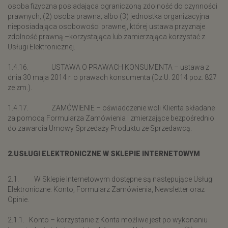
osoba fizyczna posiadająca ograniczoną zdolność do czynności
prawnych; (2) osoba prawna; albo (3) jednostka organizacyjna
nieposiadająca osobowości prawnej, której ustawa przyznaje
zdolność prawną –korzystająca lub zamierzająca korzystać z
Usługi Elektronicznej.
1.4.16. USTAWA O PRAWACH KONSUMENTA – ustawa z
dnia 30 maja 2014 r. o prawach konsumenta (Dz.U. 2014 poz. 827
ze zm.).
1.4.17. ZAMÓWIENIE – oświadczenie woli Klienta składane
za pomocą Formularza Zamówienia i zmierzające bezpośrednio
do zawarcia Umowy Sprzedaży Produktu ze Sprzedawcą.
2.USŁUGI ELEKTRONICZNE W SKLEPIE INTERNETOWYM
2.1. W Sklepie Internetowym dostępne są następujące Usługi
Elektroniczne: Konto, Formularz Zamówienia, Newsletter oraz
Opinie.
2.1.1. Konto – korzystanie z Konta możliwe jest po wykonaniu