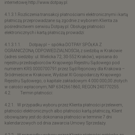
internetowej http://www.dotpay.pl.
4.1.3.1.Rozliczenia transakcji płatnościami elektronicznymi i kartą
płatniczą przeprowadzane są zgodnie z wyborem Klienta za
pośrednictwem serwisu Dotpay.pl. Obsługę płatności
elektronicznych i kartą płatniczą prowadzi:
4.1.3.1.1. Dotpay.pl – spółka DOTPAY SPÓŁKA Z
OGRANICZONĄ ODPOWIEDZIALNOŚCIĄ z siedzibą w Krakowie
(adres siedziby: ul. Wielicka 72, 30-552 Kraków), wpisana do
rejestru przedsiębiorców Krajowego Rejestru Sądowego pod
numerem KRS 0000700791 przez Sąd Rejonowy dla Krakowa –
Śródmieście w Krakowie, Wydział XI Gospodarczy Krajowego
Rejestru Sądowego, o kapitale zakładowym 4 000 000,00 złotych
w całości wpłaconym; NIP 6342661860, REGON 240770255.
4.2. Termin płatności:
4.2.1. W przypadku wyboru przez Klienta płatności przelewem,
płatności elektronicznych albo płatności kartą płatniczą, Klient
obowiązany jest do dokonania płatności w terminie 7 dni
kalendarzowych od dnia zawarcia Umowy Sprzedaży.