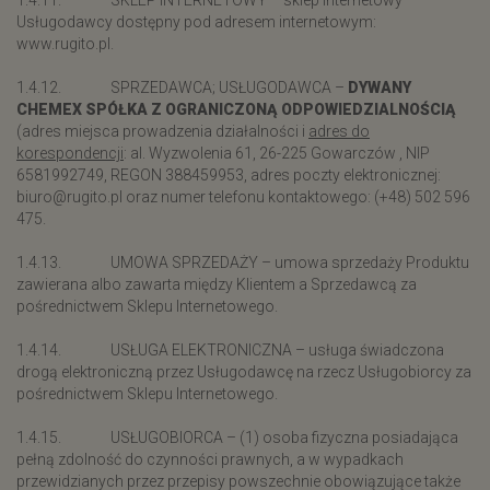
1.4.11. SKLEP INTERNETOWY – sklep internetowy
Usługodawcy dostępny pod adresem internetowym:
www.rugito.pl.
1.4.12. SPRZEDAWCA; USŁUGODAWCA –
DYWANY
CHEMEX SPÓŁKA Z OGRANICZONĄ ODPOWIEDZIALNOŚCIĄ
(adres miejsca prowadzenia działalności i
adres do
korespondencji
: al. Wyzwolenia 61, 26-225 Gowarczów , NIP
6581992749, REGON 388459953, adres poczty elektronicznej:
biuro@rugito.pl oraz numer telefonu kontaktowego: (+48) 502 596
475.
1.4.13. UMOWA SPRZEDAŻY – umowa sprzedaży Produktu
zawierana albo zawarta między Klientem a Sprzedawcą za
pośrednictwem Sklepu Internetowego.
1.4.14. USŁUGA ELEKTRONICZNA – usługa świadczona
drogą elektroniczną przez Usługodawcę na rzecz Usługobiorcy za
pośrednictwem Sklepu Internetowego.
1.4.15. USŁUGOBIORCA – (1) osoba fizyczna posiadająca
pełną zdolność do czynności prawnych, a w wypadkach
przewidzianych przez przepisy powszechnie obowiązujące także