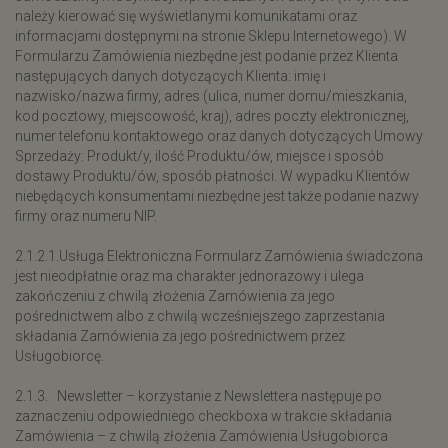
należy kierować się wyświetlanymi komunikatami oraz
informacjami dostępnymi na stronie Sklepu Internetowego). W
Formularzu Zamówienia niezbędne jest podanie przez Klienta
następujących danych dotyczących Klienta: imię i
nazwisko/nazwa firmy, adres (ulica, numer domu/mieszkania,
kod pocztowy, miejscowość, kraj), adres poczty elektronicznej,
numer telefonu kontaktowego oraz danych dotyczących Umowy
Sprzedaży: Produkt/y, ilość Produktu/ów, miejsce i sposób
dostawy Produktu/ów, sposób płatności. W wypadku Klientów
niebędących konsumentami niezbędne jest także podanie nazwy
firmy oraz numeru NIP.
2.1.2.1.Usługa Elektroniczna Formularz Zamówienia świadczona
jest nieodpłatnie oraz ma charakter jednorazowy i ulega
zakończeniu z chwilą złożenia Zamówienia za jego
pośrednictwem albo z chwilą wcześniejszego zaprzestania
składania Zamówienia za jego pośrednictwem przez
Usługobiorcę.
2.1.3. Newsletter – korzystanie z Newslettera następuje po
zaznaczeniu odpowiedniego checkboxa w trakcie składania
Zamówienia – z chwilą złożenia Zamówienia Usługobiorca