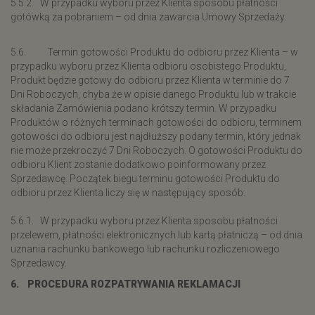
5.5.2. W przypadku wyboru przez Klienta sposobu płatności
gotówką za pobraniem – od dnia zawarcia Umowy Sprzedaży.
5.6. Termin gotowości Produktu do odbioru przez Klienta – w
przypadku wyboru przez Klienta odbioru osobistego Produktu,
Produkt będzie gotowy do odbioru przez Klienta w terminie do 7
Dni Roboczych, chyba że w opisie danego Produktu lub w trakcie
składania Zamówienia podano krótszy termin. W przypadku
Produktów o różnych terminach gotowości do odbioru, terminem
gotowości do odbioru jest najdłuższy podany termin, który jednak
nie może przekroczyć 7 Dni Roboczych. O gotowości Produktu do
odbioru Klient zostanie dodatkowo poinformowany przez
Sprzedawcę. Początek biegu terminu gotowości Produktu do
odbioru przez Klienta liczy się w następujący sposób:
5.6.1. W przypadku wyboru przez Klienta sposobu płatności
przelewem, płatności elektronicznych lub kartą płatniczą – od dnia
uznania rachunku bankowego lub rachunku rozliczeniowego
Sprzedawcy.
6. PROCEDURA ROZPATRYWANIA REKLAMACJI