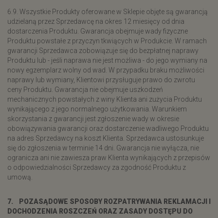
6.9. Wszystkie Produkty oferowane w Sklepie objęte są gwarancją
udzielaną przez Sprzedawcę na okres 12 miesięcy od dnia
dostarczenia Produktu. Gwarancja obejmuje wady fizyczne
Produktu powstałe z przyczyn tkwiących w Produkcie. W ramach
gwarancji Sprzedawca zobowiązuje się do bezpłatnej naprawy
Produktu lub - jeśli naprawa nie jest możliwa - do jego wymiany na
nowy egzemplarz wolny od wad. W przypadku braku możliwości
naprawy lub wymiany, Klientowi przysługuje prawo do zwrotu
ceny Produktu. Gwarancja nie obejmuje uszkodzeń
mechanicznych powstałych z winy Klienta ani zużycia Produktu
wynikającego z jego normalnego użytkowania. Warunkiem
skorzystania z gwarancji jest zgłoszenie wady w okresie
obowiązywania gwarancji oraz dostarczenie wadliwego Produktu
na adres Sprzedawcy na koszt Klienta. Sprzedawca ustosunkuje
się do zgłoszenia w terminie 14 dni. Gwarancja nie wyłącza, nie
ogranicza ani nie zawiesza praw Klienta wynikających z przepisów
o odpowiedzialności Sprzedawcy za zgodność Produktu z
umową.
7. POZASĄDOWE SPOSOBY ROZPATRYWANIA REKLAMACJI I
DOCHODZENIA ROSZCZEŃ ORAZ ZASADY DOSTĘPU DO