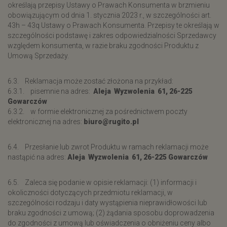
określają przepisy Ustawy o Prawach Konsumenta w brzmieniu
obowiązującym od dnia 1. stycznia 2023 r., w szczególności art.
43h – 43q Ustawy o Prawach Konsumenta. Przepisy te określają w
szczególności podstawę i zakres odpowiedzialności Sprzedawcy
względem konsumenta, w razie braku zgodności Produktu z
Umową Sprzedaży.
6.3. Reklamacja może zostać złożona na przykład:
6.3.1. pisemnie na adres:
Aleja Wyzwolenia 61, 26-225
Gowarczów
6.3.2. w formie elektronicznej za pośrednictwem poczty
elektronicznej na adres:
biuro@rugito.pl
6.4. Przesłanie lub zwrot Produktu w ramach reklamacji może
nastąpić na adres:
Aleja Wyzwolenia 61, 26-225 Gowarczów
6.5. Zaleca się podanie w opisie reklamacji: (1) informacji i
okoliczności dotyczących przedmiotu reklamacji, w
szczególności rodzaju i daty wystąpienia nieprawidłowości lub
braku zgodności z umową; (2) żądania sposobu doprowadzenia
do zgodności z umową lub oświadczenia o obniżeniu ceny albo