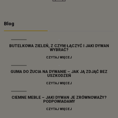
Blog
29
BUTELKOWA ZIELEŃ, Z CZYM ŁĄCZYĆ I JAKI DYWAN
WYBRAĆ?
05.2026
CZYTAJ WIĘCEJ
16
GUMA DO ŻUCIA NA DYWANIE – JAK JĄ ZDJĄĆ BEZ
USZKODZEŃ
04.2026
CZYTAJ WIĘCEJ
02
CIEMNE MEBLE – JAKI DYWAN JE ZRÓWNOWAŻY?
PODPOWIADAMY
03.2026
CZYTAJ WIĘCEJ