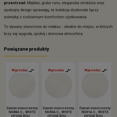
przestrzeń
. Miękkie, grube runo, elegancka struktura oraz
spokojny design sprawiają, że kolekcja doskonale łączy
estetykę z codziennym komfortem użytkowania.
To dywany stworzone do relaksu - idealne do miejsc, w których
liczy się wygoda, spokój i domowa atmosfera.
Powiązane produkty
Wyprzedaż
Wyprzedaż
Wyprzedaż
Dywan nowoczesny
Dywan nowoczesny
Dywan nowoczesny
NG88A C_ WHITE
NG90A C_ WHITE
NG91A C_ WHITE
HYGGE ROU...
HYGGE ROU...
HYGGE ROU...