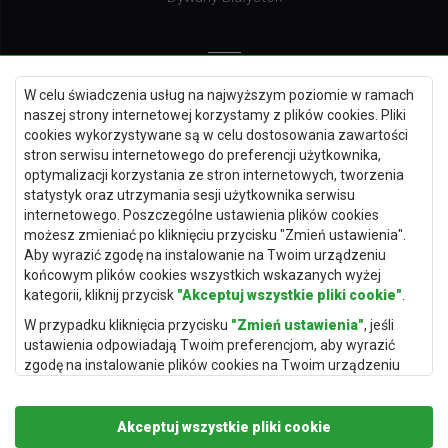
Dywany Kielce
W celu świadczenia usług na najwyższym poziomie w ramach
naszej strony internetowej korzystamy z plików cookies. Pliki
Dywany Gdańsk
cookies wykorzystywane są w celu dostosowania zawartości
Dywany Toruń
stron serwisu internetowego do preferencji użytkownika,
optymalizacji korzystania ze stron internetowych, tworzenia
Dywany Bydgoszcz
statystyk oraz utrzymania sesji użytkownika serwisu
internetowego. Poszczególne ustawienia plików cookies
możesz zmieniać po kliknięciu przycisku "Zmień ustawienia".
Aby wyrazić zgodę na instalowanie na Twoim urządzeniu
Dywany Łódź
końcowym plików cookies wszystkich wskazanych wyżej
kategorii, kliknij przycisk
"Akceptuj wszystkie pliki cookie"
.
Dywany Katowice
W przypadku kliknięcia przycisku
"Zmień ustawienia"
, jeśli
Dywany Rzeszów
ustawienia odpowiadają Twoim preferencjom, aby wyrazić
Dywany Częstochowa
zgodę na instalowanie plików cookies na Twoim urządzeniu
końcowym w wybranym przez Ciebie zakresie, kliknij przycisk
"Zapisz i zaakceptuj"
.
Akceptuj wszystkie pliki cookie
Podstawą przetwarzania danych osobowych, w zakresie w