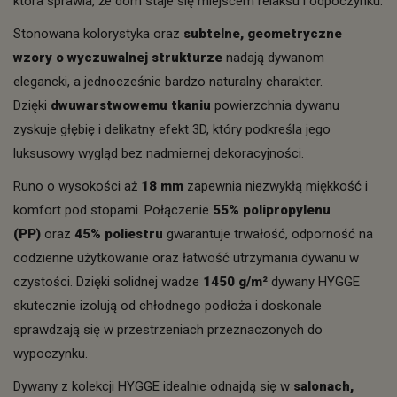
która sprawia, że dom staje się miejscem relaksu i odpoczynku.
Stonowana kolorystyka oraz
subtelne, geometryczne
wzory o wyczuwalnej strukturze
nadają dywanom
elegancki, a jednocześnie bardzo naturalny charakter.
Dzięki
dwuwarstwowemu tkaniu
powierzchnia dywanu
zyskuje głębię i delikatny efekt 3D, który podkreśla jego
luksusowy wygląd bez nadmiernej dekoracyjności.
Runo o wysokości aż
18 mm
zapewnia niezwykłą miękkość i
komfort pod stopami. Połączenie
55% polipropylenu
(PP)
oraz
45% poliestru
gwarantuje trwałość, odporność na
codzienne użytkowanie oraz łatwość utrzymania dywanu w
czystości. Dzięki solidnej wadze
1450 g/m²
dywany HYGGE
skutecznie izolują od chłodnego podłoża i doskonale
sprawdzają się w przestrzeniach przeznaczonych do
wypoczynku.
Dywany z kolekcji HYGGE idealnie odnajdą się w
salonach,