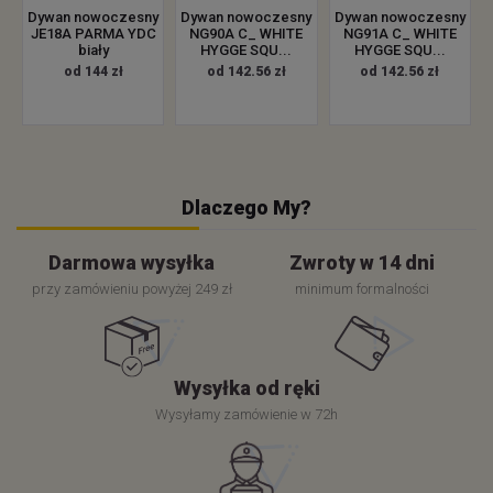
Dywan nowoczesny
Dywan nowoczesny
Dywan nowoczesny
JE18A PARMA YDC
NG90A C_ WHITE
NG91A C_ WHITE
biały
HYGGE SQU...
HYGGE SQU...
od 144 zł
od 142.56 zł
od 142.56 zł
Dlaczego My?
Darmowa wysyłka
Zwroty w 14 dni
przy zamówieniu powyżej 249 zł
minimum formalności
Wysyłka od ręki
Wysyłamy zamówienie w 72h