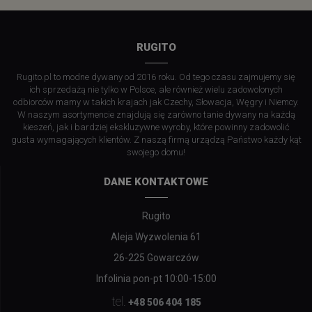
RUGITO
Rugito.pl to modne dywany od 2016 roku. Od tego czasu zajmujemy się
ich sprzedażą nie tylko w Polsce, ale również wielu zadowolonych
odbiorców mamy w takich krajach jak Czechy, Słowacja, Węgry i Niemcy.
W naszym asortymencie znajdują się zarówno tanie dywany na każdą
kieszeń, jak i bardziej ekskluzywne wyroby, które powinny zadowolić
gusta wymagających klientów. Z naszą firmą urządzą Państwo każdy kąt
swojego domu!
DANE KONTAKTOWE
Rugito
Aleja Wyzwolenia 61
26-225 Gowarczów
Infolinia pon-pt 10:00-15:00
tel.
+48 506 404 185