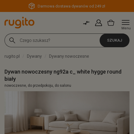
Darmowa dostawa dywanów od 249 zł
Menu
SZUKAJ
rugito.pl
Dywany
Dywany nowoczesne
Dywan nowoczesny ng92a c_ white hygge round
biały
nowoczesne, do przedpokoju, do salonu