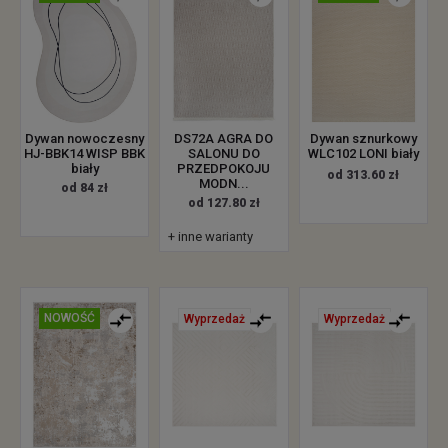
Dywan nowoczesny
DS72A AGRA DO
Dywan sznurkowy
HJ-BBK14 WISP BBK
SALONU DO
WLC102 LONI biały
biały
PRZEDPOKOJU
od 313.60 zł
MODN...
od 84 zł
od 127.80 zł
+ inne warianty
NOWOŚĆ
Wyprzedaż
Wyprzedaż