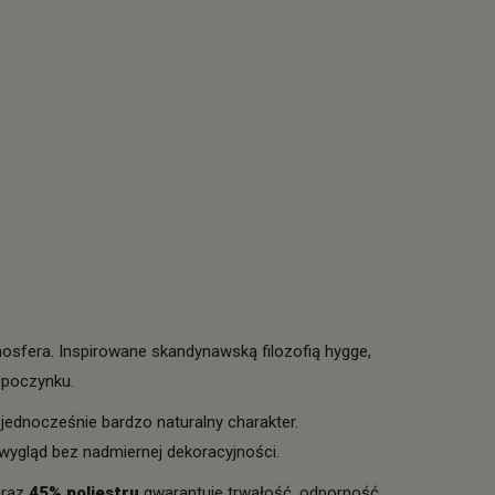
osfera. Inspirowane skandynawską filozofią hygge,
dpoczynku.
jednocześnie bardzo naturalny charakter.
 wygląd bez nadmiernej dekoracyjności.
raz
45% poliestru
gwarantuje trwałość, odporność