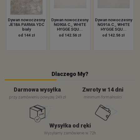
Dywan nowoczesny
Dywan nowoczesny
Dywan nowoczesny
JE18A PARMA YDC
NG90A C_ WHITE
NG91A C_ WHITE
biały
HYGGE SQU...
HYGGE SQU...
od 144 zł
od 142.56 zł
od 142.56 zł
Dlaczego My?
Darmowa wysyłka
Zwroty w 14 dni
przy zamówieniu powyżej 249 zł
minimum formalności
Wysyłka od ręki
Wysyłamy zamówienie w 72h