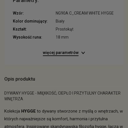
Parametry:
Wzór:
NG90A C_CREAM WHITE HYGGE
Kolor dominujący:
Biały
Kształt:
Prostokąt
Wysokość runa:
18 mm
więcej parametrów
Opis produktu
DYWANY HYGGE - MIĘKKOŚĆ, CIEPŁO I PRZYTULNY CHARAKTER
WNĘTRZA
Kolekcja
HYGGE
to dywany stworzone z myślą o wnętrzach, w
których najważniejsze są komfort, harmonia i przytulna
atmosfera. Inspirowane skandynawską filozofią hygge, łączą w