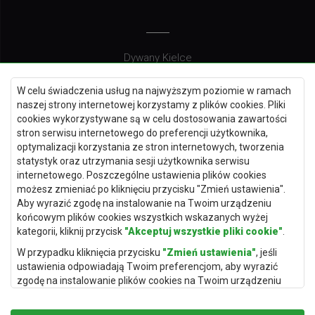
Dywany Kielce
Dywany Gdańsk
W celu świadczenia usług na najwyższym poziomie w ramach
Dywany Toruń
naszej strony internetowej korzystamy z plików cookies. Pliki
cookies wykorzystywane są w celu dostosowania zawartości
Dywany Bydgoszcz
stron serwisu internetowego do preferencji użytkownika,
optymalizacji korzystania ze stron internetowych, tworzenia
statystyk oraz utrzymania sesji użytkownika serwisu
internetowego. Poszczególne ustawienia plików cookies
Dywany Łódź
możesz zmieniać po kliknięciu przycisku "Zmień ustawienia".
Aby wyrazić zgodę na instalowanie na Twoim urządzeniu
Dywany Katowice
końcowym plików cookies wszystkich wskazanych wyżej
Dywany Rzeszów
kategorii, kliknij przycisk
"Akceptuj wszystkie pliki cookie"
.
Dywany Częstochowa
W przypadku kliknięcia przycisku
"Zmień ustawienia"
, jeśli
ustawienia odpowiadają Twoim preferencjom, aby wyrazić
zgodę na instalowanie plików cookies na Twoim urządzeniu
końcowym w wybranym przez Ciebie zakresie, kliknij przycisk
"Zapisz i zaakceptuj"
.