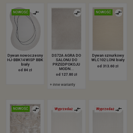
NOWOŚĆ
NOWOŚĆ
Dywan nowoczesny
DS72A AGRA DO
Dywan sznurkowy
HJ-BBK14 WISP BBK
SALONU DO
WLC102 LONI biały
biały
PRZEDPOKOJU
od 313.60 zł
MODN...
od 84 zł
od 127.80 zł
+ inne warianty
NOWOŚĆ
Wyprzedaż
Wyprzedaż