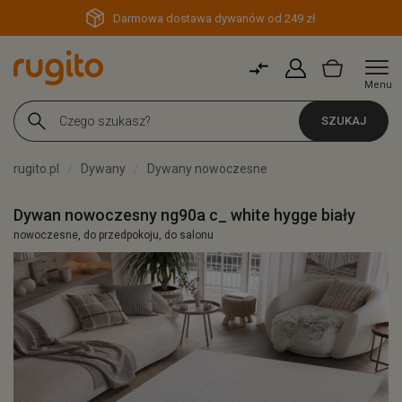
Darmowa dostawa dywanów od 249 zł
Menu
SZUKAJ
rugito.pl
Dywany
Dywany nowoczesne
Dywan nowoczesny ng90a c_ white hygge biały
nowoczesne, do przedpokoju, do salonu