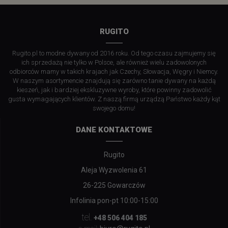
RUGITO
Rugito.pl to modne dywany od 2016 roku. Od tego czasu zajmujemy się
ich sprzedażą nie tylko w Polsce, ale również wielu zadowolonych
odbiorców mamy w takich krajach jak Czechy, Słowacja, Węgry i Niemcy.
W naszym asortymencie znajdują się zarówno tanie dywany na każdą
kieszeń, jak i bardziej ekskluzywne wyroby, które powinny zadowolić
gusta wymagających klientów. Z naszą firmą urządzą Państwo każdy kąt
swojego domu!
DANE KONTAKTOWE
Rugito
Aleja Wyzwolenia 61
26-225 Gowarczów
Infolinia pon-pt 10:00-15:00
tel.
+48 506 404 185