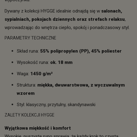
Dywany z kolekcji HYGGE idealnie odnajdą się w
salonach,
sypialniach, pokojach dziennych oraz strefach relaksu
,
wprowadzając do wnętrza ciepło, spokój i ponadczasowy styl.
PARAMETRY TECHNICZNE
Skład runa:
55% polipropylen (PP), 45% poliester
Wysokość runa:
ok. 18 mm
Waga:
1450 g/m²
Struktura:
miękka, dwuwarstwowa, z wyczuwalnym
wzorem
Styl: klasyczny, przytulny, skandynawski
ZALETY KOLEKCJI HYGGE
Wyjątkowa miękkość i komfort
Wysokie, puszyste runo sprawia, że każdy krok to czysta