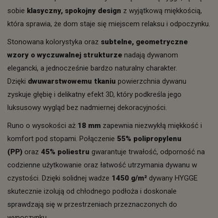
sobie
klasyczny, spokojny design
z wyjątkową miękkością,
która sprawia, że dom staje się miejscem relaksu i odpoczynku.
Stonowana kolorystyka oraz
subtelne, geometryczne
wzory o wyczuwalnej strukturze
nadają dywanom
elegancki, a jednocześnie bardzo naturalny charakter.
Dzięki
dwuwarstwowemu tkaniu
powierzchnia dywanu
zyskuje głębię i delikatny efekt 3D, który podkreśla jego
luksusowy wygląd bez nadmiernej dekoracyjności.
Runo o wysokości aż
18 mm
zapewnia niezwykłą miękkość i
komfort pod stopami. Połączenie
55% polipropylenu
(PP)
oraz
45% poliestru
gwarantuje trwałość, odporność na
codzienne użytkowanie oraz łatwość utrzymania dywanu w
czystości. Dzięki solidnej wadze
1450 g/m²
dywany HYGGE
skutecznie izolują od chłodnego podłoża i doskonale
sprawdzają się w przestrzeniach przeznaczonych do
wypoczynku.