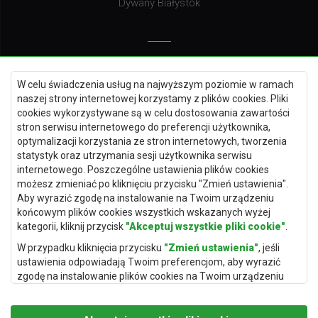
Dywany Białystok
Dywany Kielce
W celu świadczenia usług na najwyższym poziomie w ramach
Dywany Gdańsk
naszej strony internetowej korzystamy z plików cookies. Pliki
Dywany Toruń
cookies wykorzystywane są w celu dostosowania zawartości
stron serwisu internetowego do preferencji użytkownika,
Dywany Bydgoszcz
optymalizacji korzystania ze stron internetowych, tworzenia
statystyk oraz utrzymania sesji użytkownika serwisu
internetowego. Poszczególne ustawienia plików cookies
możesz zmieniać po kliknięciu przycisku "Zmień ustawienia".
Dywany Łódź
Aby wyrazić zgodę na instalowanie na Twoim urządzeniu
końcowym plików cookies wszystkich wskazanych wyżej
Dywany Katowice
kategorii, kliknij przycisk
"Akceptuj wszystkie pliki cookie"
.
Dywany Rzeszów
W przypadku kliknięcia przycisku
"Zmień ustawienia"
, jeśli
Dywany Częstochowa
ustawienia odpowiadają Twoim preferencjom, aby wyrazić
zgodę na instalowanie plików cookies na Twoim urządzeniu
końcowym w wybranym przez Ciebie zakresie, kliknij przycisk
"Zapisz i zaakceptuj"
.