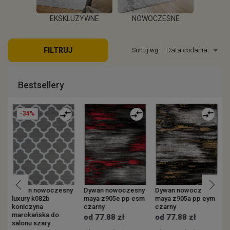
EKSKLUZYWNE
NOWOCZESNE
KOWE
ZEW
FILTRUJ
Sortuj wg:
WIĘCEJ
WIĘCEJ
EJ
W
Bestsellery
-34%
y
Dywan nowoczesny
Dywan nowoczesny
Dywan nowoczesny
luxury k082b
maya z905e pp esm
maya z905a pp eym
v
koniczyna
czarny
czarny
s
marokańska do
p
od 77.88 zł
od 77.88 zł
salonu szary