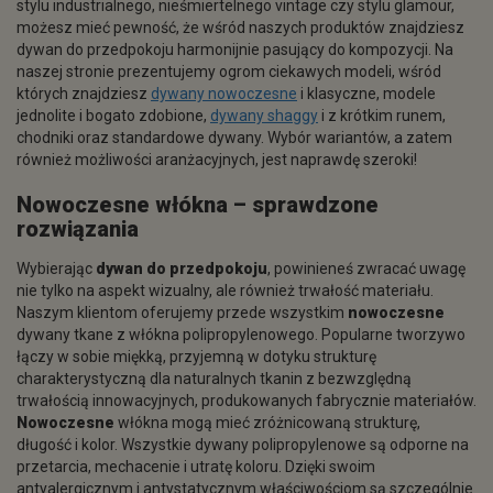
stylu industrialnego, nieśmiertelnego vintage czy stylu glamour,
możesz mieć pewność, że wśród naszych produktów znajdziesz
dywan do przedpokoju harmonijnie pasujący do kompozycji. Na
naszej stronie prezentujemy ogrom ciekawych modeli, wśród
których znajdziesz
dywany nowoczesne
i klasyczne, modele
jednolite i bogato zdobione,
dywany shaggy
i z krótkim runem,
chodniki oraz standardowe dywany. Wybór wariantów, a zatem
również możliwości aranżacyjnych, jest naprawdę szeroki!
Nowoczesne
włókna – sprawdzone
rozwiązania
Wybierając
dywan do przedpokoju
, powinieneś zwracać uwagę
nie tylko na aspekt wizualny, ale również trwałość materiału.
Naszym klientom oferujemy przede wszystkim
nowoczesne
dywany tkane z włókna polipropylenowego. Popularne tworzywo
łączy w sobie miękką, przyjemną w dotyku strukturę
charakterystyczną dla naturalnych tkanin z bezwzględną
trwałością innowacyjnych, produkowanych fabrycznie materiałów.
Nowoczesne
włókna mogą mieć zróżnicowaną strukturę,
długość i kolor. Wszystkie dywany polipropylenowe są odporne na
przetarcia, mechacenie i utratę koloru. Dzięki swoim
antyalergicznym i antystatycznym właściwościom są szczególnie