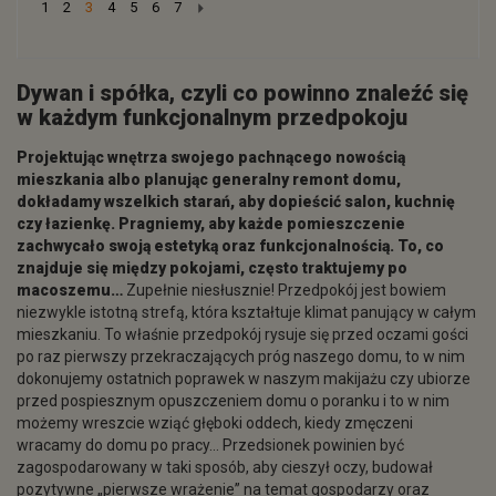
Next
1
2
3
4
5
6
7
Dywan i spółka, czyli co powinno znaleźć się
w każdym funkcjonalnym przedpokoju
Projektując wnętrza swojego pachnącego nowością
mieszkania albo planując generalny remont domu,
dokładamy wszelkich starań, aby dopieścić salon, kuchnię
czy łazienkę. Pragniemy, aby każde pomieszczenie
zachwycało swoją estetyką oraz funkcjonalnością. To, co
znajduje się między pokojami, często traktujemy po
macoszemu…
Zupełnie niesłusznie! Przedpokój jest bowiem
niezwykle istotną strefą, która kształtuje klimat panujący w całym
mieszkaniu. To właśnie przedpokój rysuje się przed oczami gości
po raz pierwszy przekraczających próg naszego domu, to w nim
dokonujemy ostatnich poprawek w naszym makijażu czy ubiorze
przed pospiesznym opuszczeniem domu o poranku i to w nim
możemy wreszcie wziąć głęboki oddech, kiedy zmęczeni
wracamy do domu po pracy… Przedsionek powinien być
zagospodarowany w taki sposób, aby cieszył oczy, budował
pozytywne „pierwsze wrażenie” na temat gospodarzy oraz