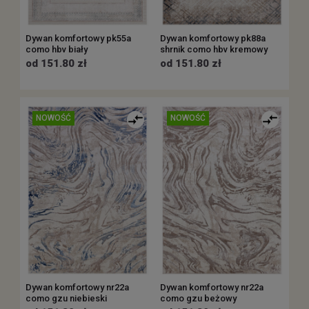
Dywan komfortowy pk55a
Dywan komfortowy pk88a
como hbv biały
shrnik como hbv kremowy
od 151.80 zł
od 151.80 zł
NOWOŚĆ
NOWOŚĆ
Dywan komfortowy nr22a
Dywan komfortowy nr22a
como gzu niebieski
como gzu beżowy