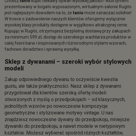
Chcesz
tanio
kupić ciekawy dywan wysokiej jakości? Asortyment
prezentowany w bogato wyposażonym, wirtualnym salonie Rugito
jest najlepszym dowodem na to, że
tanio
może oznaczać solidnie!
W trosce o zadowolenie naszych klientów oferujemy wyłącznie
wysokiej klasy produkty dostępne w wyjątkowo atrakcyjnej cenie.
Kupując w Rugito, otrzymujesz bezpłatną dostawę przy zakupach
za minimum 599 zł, dostęp do szerokiego wachlarza produktów w
całej feerii barw i inspirowanych różnorodnymi stylami wzorach,
fachowe doradztwo i sprawną wysyłkę.
Sklep z dywanami – szeroki wybór stylowych
modeli
Zakup odpowiedniego dywanu to oczywiście kwestia
gustu, ale także praktyczności. Nasz sklep z dywanami
przygotował dla klientów szeroką ofertę modeli
stworzonych z myślą o przedpokojach – od klasycznych,
jednolitych wzorów po nowoczesne kompozycje
geometryczne i stylizowane motywy vintage. U nas
znajdziesz nowoczesne dywany do przedpokoju, mniejsze
dywaniki do przedpokoju, a nawet modele w nietypowym
kształcie. Możesz wybierać spośród różnych kształtów,