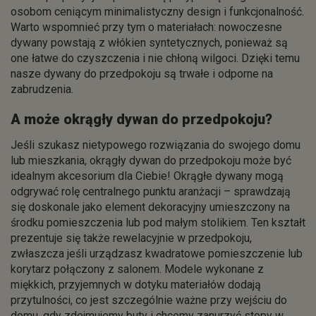
osobom ceniącym minimalistyczny design i funkcjonalność.
Warto wspomnieć przy tym o materiałach: nowoczesne
dywany powstają z włókien syntetycznych, ponieważ są
one łatwe do czyszczenia i nie chłoną wilgoci. Dzięki temu
nasze dywany do przedpokoju są trwałe i odporne na
zabrudzenia.
A może okrągły dywan do przedpokoju?
Jeśli szukasz nietypowego rozwiązania do swojego domu
lub mieszkania, okrągły dywan do przedpokoju może być
idealnym akcesorium dla Ciebie! Okrągłe dywany mogą
odgrywać rolę centralnego punktu aranżacji – sprawdzają
się doskonale jako element dekoracyjny umieszczony na
środku pomieszczenia lub pod małym stolikiem. Ten kształt
prezentuje się także rewelacyjnie w przedpokoju,
zwłaszcza jeśli urządzasz kwadratowe pomieszczenie lub
korytarz połączony z salonem. Modele wykonane z
miękkich, przyjemnych w dotyku materiałów dodają
przytulności, co jest szczególnie ważne przy wejściu do
domu, gdy zdejmujemy buty i chcemy zanurzyć stopy w