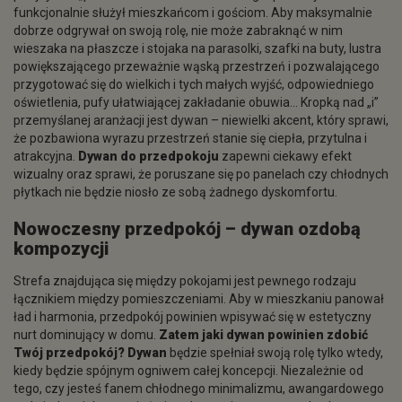
funkcjonalnie służył mieszkańcom i gościom. Aby maksymalnie
dobrze odgrywał on swoją rolę, nie może zabraknąć w nim
wieszaka na płaszcze i stojaka na parasolki, szafki na buty, lustra
powiększającego przeważnie wąską przestrzeń i pozwalającego
przygotować się do wielkich i tych małych wyjść, odpowiedniego
oświetlenia, pufy ułatwiającej zakładanie obuwia… Kropką nad „i”
przemyślanej aranżacji jest dywan – niewielki akcent, który sprawi,
że pozbawiona wyrazu przestrzeń stanie się ciepła, przytulna i
atrakcyjna.
Dywan do przedpokoju
zapewni ciekawy efekt
wizualny oraz sprawi, że poruszane się po panelach czy chłodnych
płytkach nie będzie niosło ze sobą żadnego dyskomfortu.
Nowoczesny
przedpokój – dywan
ozdobą
kompozycji
Strefa znajdująca się między pokojami jest pewnego rodzaju
łącznikiem między pomieszczeniami. Aby w mieszkaniu panował
ład i harmonia, przedpokój powinien wpisywać się w estetyczny
nurt dominujący w domu.
Zatem jaki dywan powinien zdobić
Twój przedpokój? Dywan
będzie spełniał swoją rolę tylko wtedy,
kiedy będzie spójnym ogniwem całej koncepcji. Niezależnie od
tego, czy jesteś fanem chłodnego minimalizmu, awangardowego