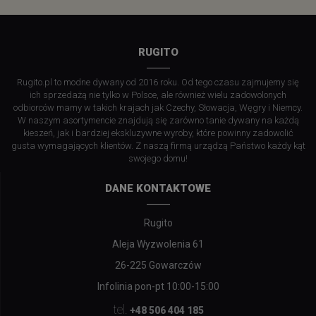
RUGITO
Rugito.pl to modne dywany od 2016 roku. Od tego czasu zajmujemy się
ich sprzedażą nie tylko w Polsce, ale również wielu zadowolonych
odbiorców mamy w takich krajach jak Czechy, Słowacja, Węgry i Niemcy.
W naszym asortymencie znajdują się zarówno tanie dywany na każdą
kieszeń, jak i bardziej ekskluzywne wyroby, które powinny zadowolić
gusta wymagających klientów. Z naszą firmą urządzą Państwo każdy kąt
swojego domu!
DANE KONTAKTOWE
Rugito
Aleja Wyzwolenia 61
26-225 Gowarczów
Infolinia pon-pt 10:00-15:00
tel.
+48 506 404 185