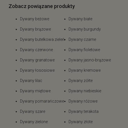
Zobacz powiązane produkty
Dywany beżowe
Dywany białe
Dywany brązowe
Dywany burgundy
Dywany butelkowa zieleń
Dywany czarne
Dywany czerwone
Dywany fioletowe
Dywany granatowe
Dywany jasno-brązowe
Dywany łososiowe
Dywany kremowe
Dywany lilac
Dywany żółte
Dywany miętowe
Dywany niebieskie
Dywany pomarańczowe
Dywany różowe
Dywany szare
Dywany terakota
Dywany zielone
Dywany złote