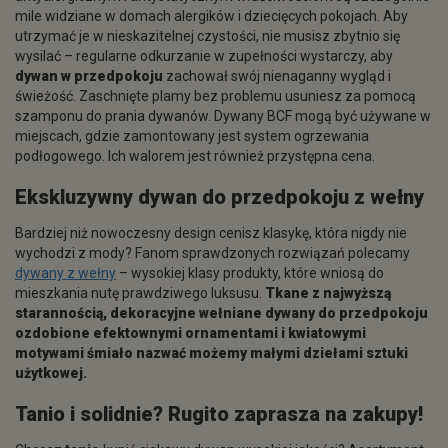
mile widziane w domach alergików i dziecięcych pokojach. Aby
utrzymać je w nieskazitelnej czystości, nie musisz zbytnio się
wysilać – regularne odkurzanie w zupełności wystarczy, aby
dywan w przedpokoju
zachował swój nienaganny wygląd i
świeżość. Zaschnięte plamy bez problemu usuniesz za pomocą
szamponu do prania dywanów. Dywany BCF mogą być używane w
miejscach, gdzie zamontowany jest system ogrzewania
podłogowego. Ich walorem jest również przystępna cena.
Ekskluzywny
dywan do przedpokoju
z wełny
Bardziej niż nowoczesny design cenisz klasykę, która nigdy nie
wychodzi z mody? Fanom sprawdzonych rozwiązań polecamy
dywany z wełny
– wysokiej klasy produkty, które wniosą do
mieszkania nutę prawdziwego luksusu.
Tkane z najwyższą
starannością, dekoracyjne wełniane dywany do przedpokoju
ozdobione efektownymi ornamentami i kwiatowymi
motywami śmiało nazwać możemy małymi dziełami sztuki
użytkowej.
Tanio
i solidnie? Rugito zaprasza na zakupy!