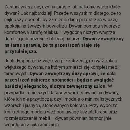
Zastanawiasz się, czy na tarasie lub balkonie warto kłaść
dywan? Jak najbardziej! Przede wszystkim dlatego, że to
najlepszy sposób, by zamienić daną przestrzeń w oazę
spokoju na świeżym powietrzu. Dywan pomaga stworzyć
komfortową strefę relaksu – wygodną niczym wnętrze
domu, a jednocześnie bliższą naturze.
Dywan zewnętrzny
na taras sprawia, że ta przestrzeń staje się
przytulniejsza.
Jeśli dysponujesz większą przestrzenią, rozważ zakup
większego dywanu, na którym zmieści się komplet mebli
tarasowych.
Dywan zewnętrzny duży sprawi, że cała
przestrzeń nabierze spójności i będzie wyglądać
bardziej elegancko, niczym zewnętrzny salon.
W
przypadku mniejszych tarasów warto stawiać na dywany,
które ich nie przytłoczą, czyli modele o minimalistycznych
wzorach i jasnych, stonowanych kolorach. Przy wyborze
konkretnego modelu weź pod uwagę kształt tarasu oraz
rozmieszczenie mebli – dywan powinien harmonijnie
współgrać z całą aranżacją.