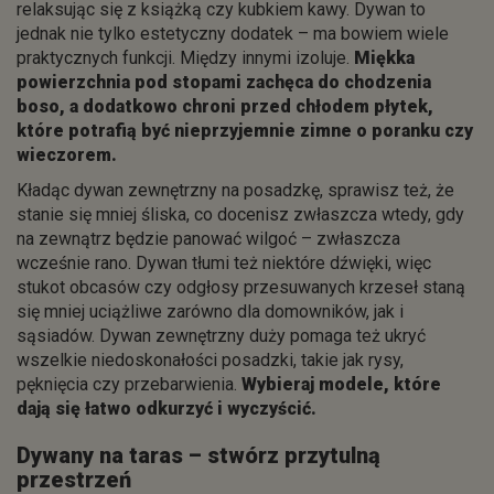
relaksując się z książką czy kubkiem kawy. Dywan to
jednak nie tylko estetyczny dodatek – ma bowiem wiele
praktycznych funkcji. Między innymi izoluje.
Miękka
powierzchnia pod stopami zachęca do chodzenia
boso, a dodatkowo chroni przed chłodem płytek,
które potrafią być nieprzyjemnie zimne o poranku czy
wieczorem.
Kładąc dywan zewnętrzny na posadzkę, sprawisz też, że
stanie się mniej śliska, co docenisz zwłaszcza wtedy, gdy
na zewnątrz będzie panować wilgoć – zwłaszcza
wcześnie rano. Dywan tłumi też niektóre dźwięki, więc
stukot obcasów czy odgłosy przesuwanych krzeseł staną
się mniej uciążliwe zarówno dla domowników, jak i
sąsiadów. Dywan zewnętrzny duży pomaga też ukryć
wszelkie niedoskonałości posadzki, takie jak rysy,
pęknięcia czy przebarwienia.
Wybieraj modele, które
dają się łatwo odkurzyć i wyczyścić.
Dywany na taras – stwórz przytulną
przestrzeń