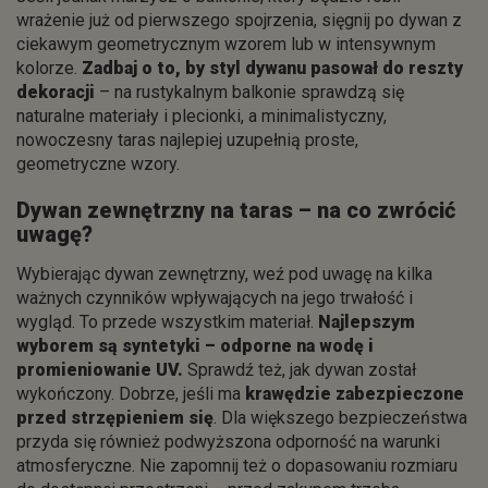
wrażenie już od pierwszego spojrzenia, sięgnij po dywan z
ciekawym geometrycznym wzorem lub w intensywnym
kolorze.
Zadbaj o to, by styl dywanu pasował do reszty
dekoracji
– na rustykalnym balkonie sprawdzą się
naturalne materiały i plecionki, a minimalistyczny,
nowoczesny taras najlepiej uzupełnią proste,
geometryczne wzory.
Dywan zewnętrzny na taras – na co zwrócić
uwagę?
Wybierając dywan zewnętrzny, weź pod uwagę na kilka
ważnych czynników wpływających na jego trwałość i
wygląd. To przede wszystkim materiał.
Najlepszym
wyborem są syntetyki – odporne na wodę i
promieniowanie UV.
Sprawdź też, jak dywan został
wykończony. Dobrze, jeśli ma
krawędzie zabezpieczone
przed strzępieniem się
. Dla większego bezpieczeństwa
przyda się również podwyższona odporność na warunki
atmosferyczne. Nie zapomnij też o dopasowaniu rozmiaru