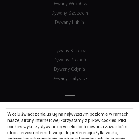
Dywany Wrocław
Dywany Szczecin
Dywany Lublin
Dywany Kraków
Dywany Poznań
Dywany Gdynia
Dywany Białystok
Dywany Kielce
W celu świadczenia usług na najwyższym poziomie w ramach
Dywany Gdańsk
naszej strony internetowej korzystamy z plików cookies. Pliki
Dywany Toruń
cookies wykorzystywane są w celu dostosowania zawartości
stron serwisu internetowego do preferencji użytkownika,
Dywany Bydgoszcz