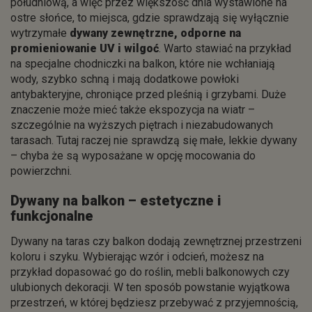
południową, a więc przez większość dnia wystawione na
ostre słońce, to miejsca, gdzie sprawdzają się wyłącznie
wytrzymałe
dywany zewnętrzne, odporne na
promieniowanie UV i wilgoć
. Warto stawiać na przykład
na specjalne chodniczki na balkon, które nie wchłaniają
wody, szybko schną i mają dodatkowe powłoki
antybakteryjne, chroniące przed pleśnią i grzybami. Duże
znaczenie może mieć także ekspozycja na wiatr –
szczególnie na wyższych piętrach i niezabudowanych
tarasach. Tutaj raczej nie sprawdzą się małe, lekkie dywany
– chyba że są wyposażane w opcję mocowania do
powierzchni.
Dywany na balkon – estetyczne i
funkcjonalne
Dywany na taras czy balkon dodają zewnętrznej przestrzeni
koloru i szyku. Wybierając wzór i odcień, możesz na
przykład dopasować go do roślin, mebli balkonowych czy
ulubionych dekoracji. W ten sposób powstanie wyjątkowa
przestrzeń, w której będziesz przebywać z przyjemnością,