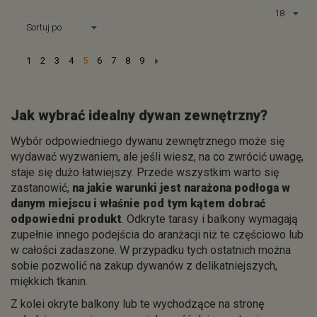
Next
1
2
3
4
5
6
7
8
9
Jak wybrać idealny dywan zewnętrzny?
Wybór odpowiedniego dywanu zewnętrznego może się
wydawać wyzwaniem, ale jeśli wiesz, na co zwrócić uwagę,
staje się dużo łatwiejszy. Przede wszystkim warto się
zastanowić,
na jakie warunki jest narażona podłoga w
danym miejscu i właśnie pod tym kątem dobrać
odpowiedni produkt
. Odkryte tarasy i balkony wymagają
zupełnie innego podejścia do aranżacji niż te częściowo lub
w całości zadaszone. W przypadku tych ostatnich można
sobie pozwolić na zakup dywanów z delikatniejszych,
miękkich tkanin.
Z kolei okryte balkony lub te wychodzące na stronę