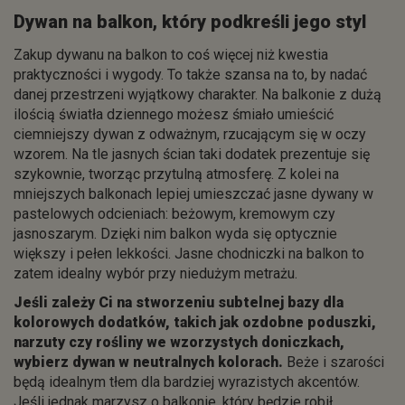
Dywan na balkon, który podkreśli jego styl
Zakup dywanu na balkon to coś więcej niż kwestia
praktyczności i wygody. To także szansa na to, by nadać
danej przestrzeni wyjątkowy charakter. Na balkonie z dużą
ilością światła dziennego możesz śmiało umieścić
ciemniejszy dywan z odważnym, rzucającym się w oczy
wzorem. Na tle jasnych ścian taki dodatek prezentuje się
szykownie, tworząc przytulną atmosferę. Z kolei na
mniejszych balkonach lepiej umieszczać jasne dywany w
pastelowych odcieniach: beżowym, kremowym czy
jasnoszarym. Dzięki nim balkon wyda się optycznie
większy i pełen lekkości. Jasne chodniczki na balkon to
zatem idealny wybór przy niedużym metrażu.
Jeśli zależy Ci na stworzeniu subtelnej bazy dla
kolorowych dodatków, takich jak ozdobne poduszki,
narzuty czy rośliny we wzorzystych doniczkach,
wybierz dywan w neutralnych kolorach.
Beże i szarości
będą idealnym tłem dla bardziej wyrazistych akcentów.
Jeśli jednak marzysz o balkonie, który będzie robił