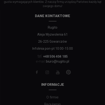
gusta wymagających klientów. Z naszą firmą urządzą Państwo każdy kąt
swojego domu!
DANE KONTAKTOWE
Rugito
Aleja Wyzwolenia 61
26-225 Gowarczów
Infolinia pon-pt 10:00-15:00
tel.
+48 506 404 185
biuro@rugito.pl
e-mail:
INFORMACJE
O firmie
Regulamin