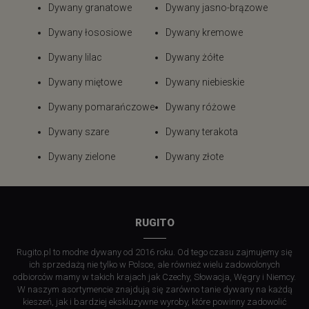
Dywany granatowe
Dywany jasno-brązowe
Dywany łososiowe
Dywany kremowe
Dywany lilac
Dywany żółte
Dywany miętowe
Dywany niebieskie
Dywany pomarańczowe
Dywany różowe
Dywany szare
Dywany terakota
Dywany zielone
Dywany złote
RUGITO
Rugito.pl to modne dywany od 2016 roku. Od tego czasu zajmujemy się
ich sprzedażą nie tylko w Polsce, ale również wielu zadowolonych
odbiorców mamy w takich krajach jak Czechy, Słowacja, Węgry i Niemcy.
W naszym asortymencie znajdują się zarówno tanie dywany na każdą
kieszeń, jak i bardziej ekskluzywne wyroby, które powinny zadowolić