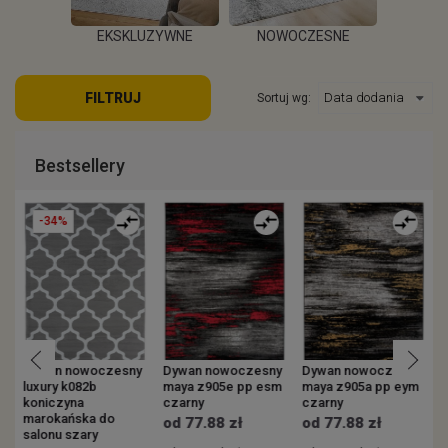
EKSKLUZYWNE
NOWOCZESNE
KOWE
ZEW
FILTRUJ
Sortuj wg:
WIĘCEJ
WIĘCEJ
EJ
Bestsellery
-34%
y
Dywan nowoczesny
Dywan nowoczesny
Dywan nowoczesny
luxury k082b
maya z905e pp esm
maya z905a pp eym
v
koniczyna
czarny
czarny
s
marokańska do
p
od 77.88 zł
od 77.88 zł
salonu szary