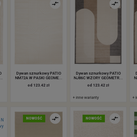
O
Dywan sznurkowy PATIO
Dywan sznurkowy PATIO
..
NM72A W PASKI GEOME...
NJ86C WZORY GEOMETR...
N
od 123.42 zł
od 123.42 zł
+ inne warianty
+ 
NOWOŚĆ
NOWOŚĆ