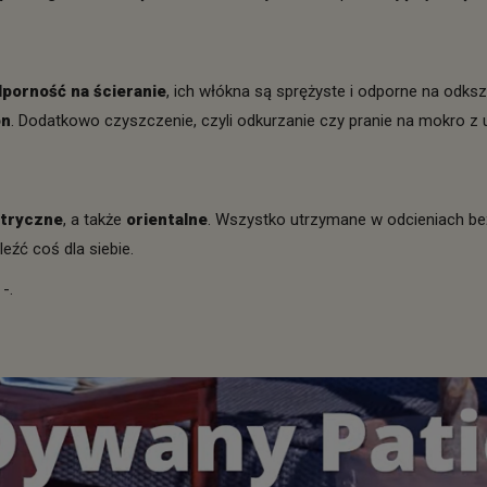
porność na ścieranie
, ich włókna są sprężyste i odporne na odks
on
. Dodatkowo czyszczenie, czyli odkurzanie czy pranie na mokro 
etryczne
, a także
orientalne
. Wszystko utrzymane w odcieniach beżu
leźć coś dla siebie.
j
-.