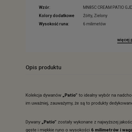
Wzór:
MN85C CREAM PATIO GJ
Kolory dodatkowe
Żółty, Zielony
Wysokość runa:
6 milimetów
więcej
Opis produktu
Kolekcja dywanów
„Patio”
to idealny wybór na nadcho
im uważniej, zauważymy, że są to produkty dedykowan
Dywany
„Patio”
zostały wykonane z najwyższej jakośc
gęste i miękkie runo o wysokości
6 milimetrów i wa