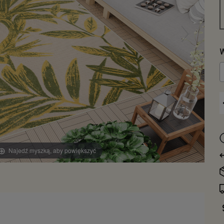
W
Najedź myszką, aby powiększyć