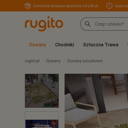
Darmowa dostawa dywanów od 249 zł
czas rea
Dywany
Chodniki
Sztuczna Trawa
rugito.pl
Dywany
Dywany sznurkowe