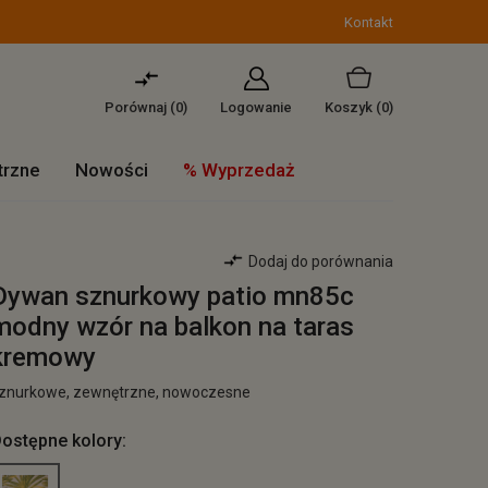
Kontakt
Porównaj (
0
)
Logowanie
Koszyk
(0)
trzne
Nowości
% Wyprzedaż
Dodaj do porównania
Dywan sznurkowy patio mn85c
modny wzór na balkon na taras
kremowy
znurkowe, zewnętrzne, nowoczesne
ostępne kolory: