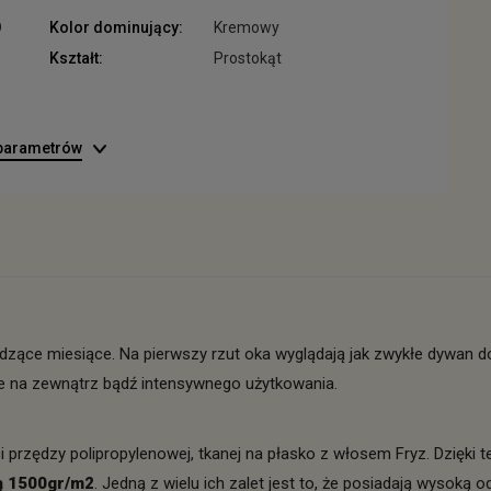
D
Kolor dominujący:
Kremowy
Kształt:
Prostokąt
 parametrów
dzące miesiące. Na pierwszy rzut oka wyglądają jak zwykłe dywan 
e na zewnątrz bądź intensywnego użytkowania.
i przędzy polipropylenowej, tkanej na płasko z włosem Fryz. Dzięk
gą 1500gr/m2
. Jedną z wielu ich zalet jest to, że posiadają wysoką 