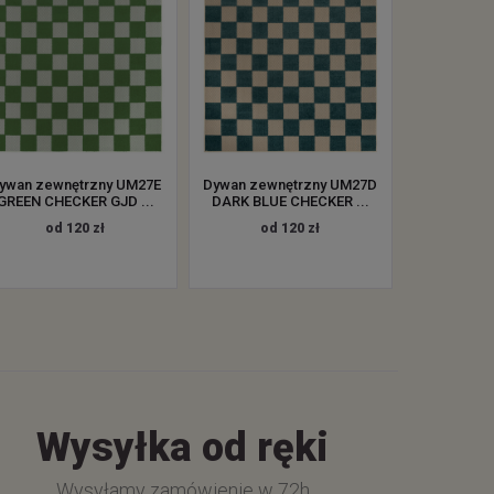
ywan zewnętrzny UM27E
Dywan zewnętrzny UM27D
GREEN CHECKER GJD ...
DARK BLUE CHECKER ...
od 120 zł
od 120 zł
Wysyłka od ręki
Wysyłamy zamówienie w 72h