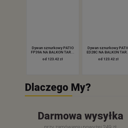
Dywan sznurkowy PATIO
Dywan sznurkowy PATI
FP39A NA BALKON TAR...
ED28C NA BALKON TAR.
od 123.42 zł
od 123.42 zł
Dlaczego My?
Darmowa wysyłka
przy zamówieniu powyżej 249 zł