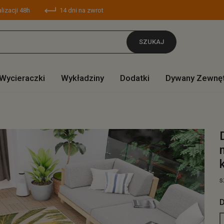
lizacji 48h
14 dni na zwrot
SZUKAJ
Wycieraczki
Wykładziny
Dodatki
Dywany Zewnę
s
D