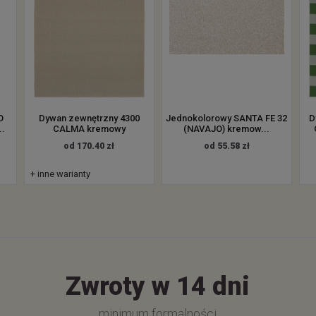
O
Dywan zewnętrzny 4300
Jednokolorowy SANTA FE 32
D
..
CALMA kremowy
(NAVAJO) kremow...
od 170.40 zł
od 55.58 zł
+ inne warianty
Zwroty w 14 dni
minimum formalności