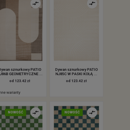
Dywan sznurkowy PATIO
Dywan sznurkowy PATIO
J86B GEOMETRYCZNE ...
NJ85C W PASKI KOŁĄ ...
od 123.42 zł
od 123.42 zł
inne warianty
NOWOŚĆ
NOWOŚĆ