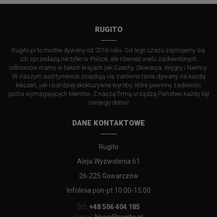
RUGITO
Rugito.pl to modne dywany od 2016 roku. Od tego czasu zajmujemy się
ich sprzedażą nie tylko w Polsce, ale również wielu zadowolonych
odbiorców mamy w takich krajach jak Czechy, Słowacja, Węgry i Niemcy.
W naszym asortymencie znajdują się zarówno tanie dywany na każdą
kieszeń, jak i bardziej ekskluzywne wyroby, które powinny zadowolić
gusta wymagających klientów. Z naszą firmą urządzą Państwo każdy kąt
swojego domu!
DANE KONTAKTOWE
Rugito
Aleja Wyzwolenia 61
26-225 Gowarczów
Infolinia pon-pt 10:00-15:00
tel.
+48 506 404 185