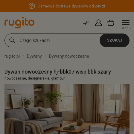
Darmowa dostawa dywanów od 249 zł
Menu
SZUKAJ
rugito.pl
Dywany
Dywany nowoczesne
Dywan nowoczesny hj-bbk07 wisp bbk szary
nowoczesne, designerskie, glamour