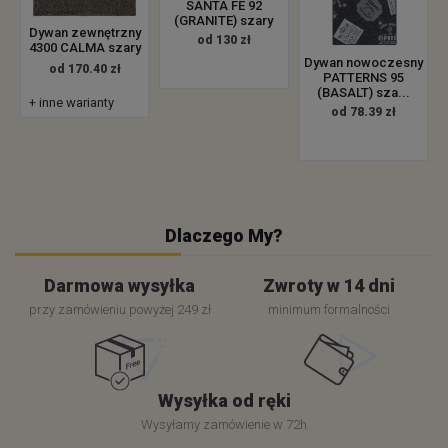
SANTA FE 92
(GRANITE) szary
Dywan zewnętrzny
od 130 zł
4300 CALMA szary
Dywan nowoczesny
od 170.40 zł
PATTERNS 95
(BASALT) sza...
+ inne warianty
od 78.39 zł
Dlaczego My?
Darmowa wysyłka
Zwroty w 14 dni
przy zamówieniu powyżej 249 zł
minimum formalności
Wysyłka od ręki
Wysyłamy zamówienie w 72h