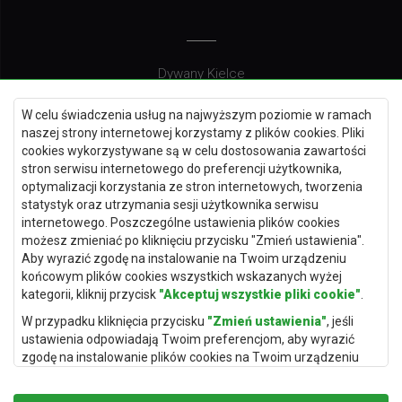
Dywany Kielce
Dywany Gdańsk
W celu świadczenia usług na najwyższym poziomie w ramach
Dywany Toruń
naszej strony internetowej korzystamy z plików cookies. Pliki
cookies wykorzystywane są w celu dostosowania zawartości
Dywany Bydgoszcz
stron serwisu internetowego do preferencji użytkownika,
optymalizacji korzystania ze stron internetowych, tworzenia
statystyk oraz utrzymania sesji użytkownika serwisu
internetowego. Poszczególne ustawienia plików cookies
Dywany Łódź
możesz zmieniać po kliknięciu przycisku "Zmień ustawienia".
Aby wyrazić zgodę na instalowanie na Twoim urządzeniu
Dywany Katowice
końcowym plików cookies wszystkich wskazanych wyżej
Dywany Rzeszów
kategorii, kliknij przycisk
"Akceptuj wszystkie pliki cookie"
.
Dywany Częstochowa
W przypadku kliknięcia przycisku
"Zmień ustawienia"
, jeśli
ustawienia odpowiadają Twoim preferencjom, aby wyrazić
zgodę na instalowanie plików cookies na Twoim urządzeniu
końcowym w wybranym przez Ciebie zakresie, kliknij przycisk
"Zapisz i zaakceptuj"
.