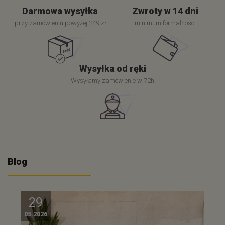
Darmowa wysyłka
Zwroty w 14 dni
przy zamówieniu powyżej 249 zł
minimum formalności
Wysyłka od ręki
Wysyłamy zamówienie w 72h
Blog
29
05.2026