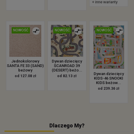
+ inne warianty
NOWOŚĆ
NOWOŚĆ
NOWOŚĆ
Jednokolorowy
Dywan dziecięcy
SANTA FE 33 (SAND)
SCANROAD 39
beżowy
(DESERT) beżo...
Dywan dziecięcy
od 127.08 zł
od 82.13 zł
KIDS-46 SNOOKI
KIDS beżow...
od 239.36 zł
Dlaczego My?