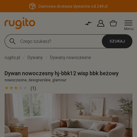
Darmowa dostawa dywanów od 249 zł
Menu
SZUKAJ
rugito.pl
Dywany
Dywany nowoczesne
Dywan nowoczesny hj-bbk12 wisp bbk beżowy
nowoczesne, designerskie, glamour
(1)