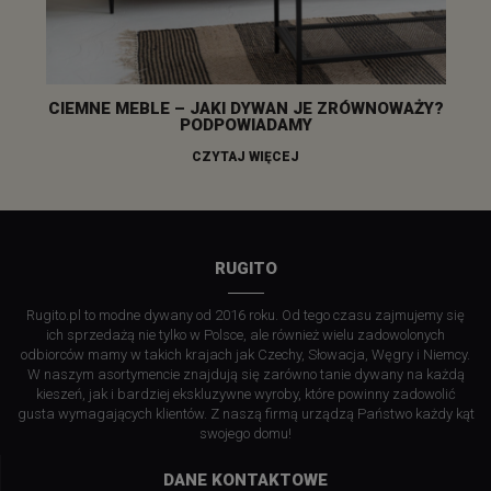
CIEMNE MEBLE – JAKI DYWAN JE ZRÓWNOWAŻY?
PODPOWIADAMY
CZYTAJ WIĘCEJ
RUGITO
Rugito.pl to modne dywany od 2016 roku. Od tego czasu zajmujemy się
ich sprzedażą nie tylko w Polsce, ale również wielu zadowolonych
odbiorców mamy w takich krajach jak Czechy, Słowacja, Węgry i Niemcy.
W naszym asortymencie znajdują się zarówno tanie dywany na każdą
kieszeń, jak i bardziej ekskluzywne wyroby, które powinny zadowolić
gusta wymagających klientów. Z naszą firmą urządzą Państwo każdy kąt
swojego domu!
DANE KONTAKTOWE