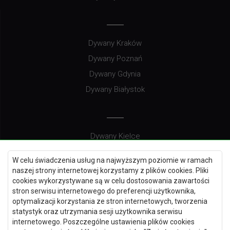
Dywany Kraków
Dywany Poznań
Dywany Gdynia
Dywany Białystok
Dywany Kielce
Dywany Gdańsk
W celu świadczenia usług na najwyższym poziomie w ramach
Dywany Toruń
naszej strony internetowej korzystamy z plików cookies. Pliki
cookies wykorzystywane są w celu dostosowania zawartości
Dywany Bydgoszcz
stron serwisu internetowego do preferencji użytkownika,
optymalizacji korzystania ze stron internetowych, tworzenia
statystyk oraz utrzymania sesji użytkownika serwisu
internetowego. Poszczególne ustawienia plików cookies
Dywany Łódź