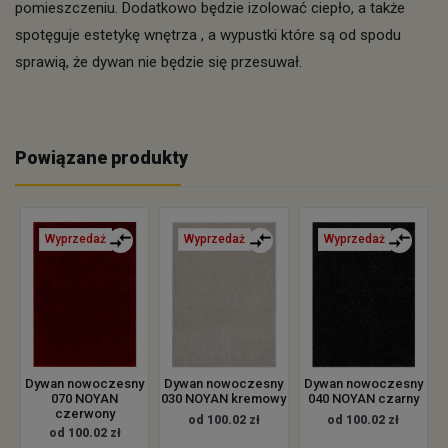
pomieszczeniu. Dodatkowo będzie izolować ciepło, a także
spotęguje estetykę wnętrza , a wypustki które są od spodu
sprawią, że dywan nie będzie się przesuwał.
Powiązane produkty
Wyprzedaż
Wyprzedaż
Wyprzedaż
Dywan nowoczesny
Dywan nowoczesny
Dywan nowoczesny
070 NOYAN
030 NOYAN kremowy
040 NOYAN czarny
czerwony
od 100.02 zł
od 100.02 zł
od 100.02 zł