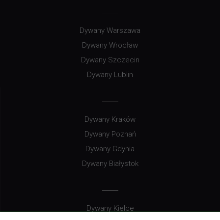
Dywany Warszawa
Dywany Wrocław
Dywany Szczecin
Dywany Lublin
Dywany Kraków
Dywany Poznań
Dywany Gdynia
Dywany Białystok
Dywany Kielce