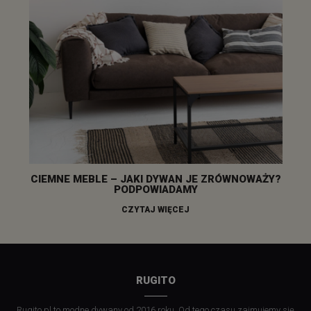
CIEMNE MEBLE – JAKI DYWAN JE ZRÓWNOWAŻY?
PODPOWIADAMY
CZYTAJ WIĘCEJ
RUGITO
Rugito.pl to modne dywany od 2016 roku. Od tego czasu zajmujemy się