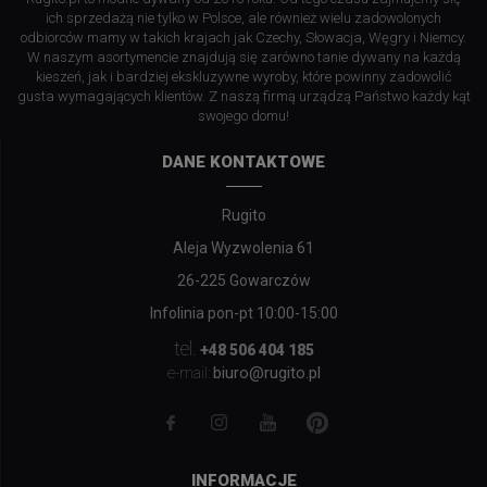
ich sprzedażą nie tylko w Polsce, ale również wielu zadowolonych
odbiorców mamy w takich krajach jak Czechy, Słowacja, Węgry i Niemcy.
W naszym asortymencie znajdują się zarówno tanie dywany na każdą
kieszeń, jak i bardziej ekskluzywne wyroby, które powinny zadowolić
gusta wymagających klientów. Z naszą firmą urządzą Państwo każdy kąt
swojego domu!
DANE KONTAKTOWE
Rugito
Aleja Wyzwolenia 61
26-225 Gowarczów
Infolinia pon-pt 10:00-15:00
tel.
+48 506 404 185
biuro@rugito.pl
e-mail:
INFORMACJE