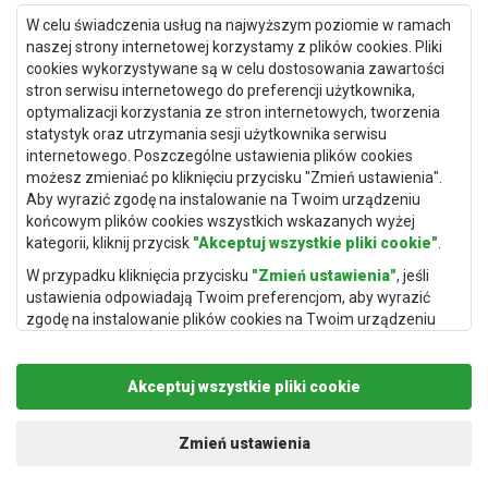
Dywany Gdańsk
W celu świadczenia usług na najwyższym poziomie w ramach
Dywany Toruń
naszej strony internetowej korzystamy z plików cookies. Pliki
cookies wykorzystywane są w celu dostosowania zawartości
Dywany Bydgoszcz
stron serwisu internetowego do preferencji użytkownika,
optymalizacji korzystania ze stron internetowych, tworzenia
statystyk oraz utrzymania sesji użytkownika serwisu
internetowego. Poszczególne ustawienia plików cookies
Dywany Łódź
możesz zmieniać po kliknięciu przycisku "Zmień ustawienia".
Aby wyrazić zgodę na instalowanie na Twoim urządzeniu
Dywany Katowice
końcowym plików cookies wszystkich wskazanych wyżej
Dywany Rzeszów
kategorii, kliknij przycisk
"Akceptuj wszystkie pliki cookie"
.
Dywany Częstochowa
W przypadku kliknięcia przycisku
"Zmień ustawienia"
, jeśli
ustawienia odpowiadają Twoim preferencjom, aby wyrazić
zgodę na instalowanie plików cookies na Twoim urządzeniu
końcowym w wybranym przez Ciebie zakresie, kliknij przycisk
"Zapisz i zaakceptuj"
.
Akceptuj wszystkie pliki cookie
Podstawą przetwarzania danych osobowych, w zakresie w
jakim pliki cookie będą je zawierać, jest uzasadniony interes
Copyright © 2019
Rugito
. Wszelkie prawa zastrzeżone.
administratora danych osobowych (Rugito Radosław Bartosik z
Projekt i realizacja:
dimax.pl
Zmień ustawienia
siedzibą w Gowarczowie, ul. Aleja Wyzwolenia 61, 26-225
Gowarczów) lub podmiotów trzecich, aby umożliwić