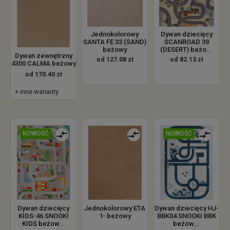
Jednokolorowy
Dywan dziecięcy
SANTA FE 33 (SAND)
SCANROAD 39
beżowy
(DESERT) beżo...
Dywan zewnętrzny
od 127.08 zł
od 82.13 zł
4300 CALMA beżowy
od 170.40 zł
+ inne warianty
NOWOŚĆ
NOWOŚĆ
Dywan dziecięcy
Jednokolorowy ETA
Dywan dziecięcy HJ-
KIDS-46 SNOOKI
1- beżowy
BBK04 SNOOKI BBK
KIDS beżow...
beżow...