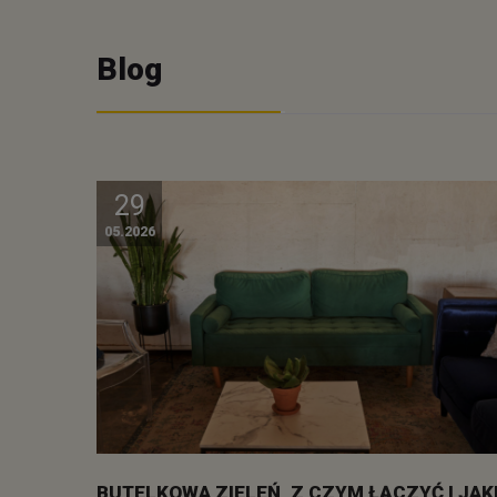
Blog
29
05.2026
BUTELKOWA ZIELEŃ, Z CZYM ŁĄCZYĆ I JAK