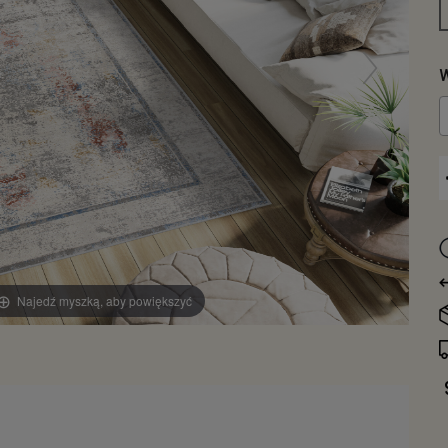
W
Najedź myszką, aby powiększyć