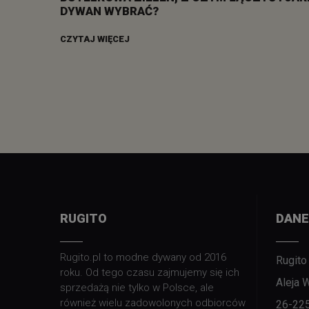
DYWAN WYBRAĆ?
CZYTAJ WIĘCEJ
RUGITO
DANE
Rugito.pl to modne dywany od 2016
Rugito
roku. Od tego czasu zajmujemy się ich
Aleja 
sprzedażą nie tylko w Polsce, ale
również wielu zadowolonych odbiorców
26-22