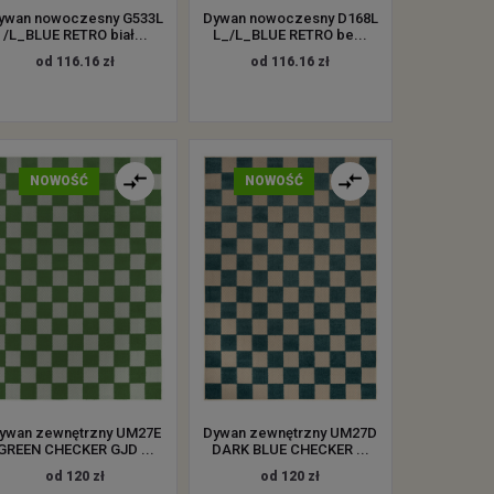
ywan nowoczesny G533L
Dywan nowoczesny D168L
/L_BLUE RETRO biał...
L_/L_BLUE RETRO be...
od 116.16 zł
od 116.16 zł
NOWOŚĆ
NOWOŚĆ
ywan zewnętrzny UM27E
Dywan zewnętrzny UM27D
GREEN CHECKER GJD ...
DARK BLUE CHECKER ...
od 120 zł
od 120 zł