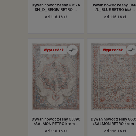
Dywan nowoczesny K757A
Dywan nowoczesny I36
SH_D_BEIGE/ RETRO ...
/L_BLUE RETRO biał...
od 116.16 zł
od 116.16 zł
Wyprzedaż
Wyprzedaż
Dywan nowoczesny G539C
Dywan nowoczesny G53
/SALMON RETRO krem...
/SALMON RETRO krem..
od 116.16 zł
od 116.16 zł