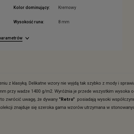
Kolor dominujący:
Kremowy
Wysokość runa:
8 mm
 parametrów
u z klasyką. Delikatne wzory nie wyjdą tak szybko z mody i sprawi
m przy wadze 1400 g/m2. Wyróżnia je przede wszystkim wysoka od
rto zwrócić uwagę, że dywany
"Retro"
posiadają wysoki współczyn
ekcji znajduje się szeroka gama wzorów utrzymana w stonowanych