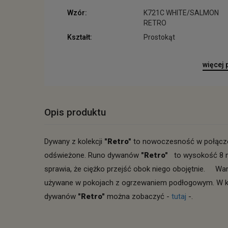
Wzór:
K721C WHITE/SALMON
RETRO
Kształt:
Prostokąt
więcej
Opis produktu
Dywany z kolekcji
"Retro"
to nowoczesność w połączeni
odświeżone. Runo dywanów
"Retro"
to wysokość 8 m
sprawia, że ciężko przejść obok niego obojętnie. Wa
używane w pokojach z ogrzewaniem podłogowym. W kol
dywanów
"Retro"
można zobaczyć -
tutaj
-.