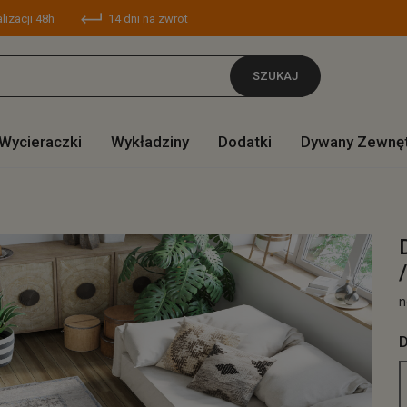
lizacji 48h
14 dni na zwrot
SZUKAJ
Wycieraczki
Wykładziny
Dodatki
Dywany Zewnę
n
D