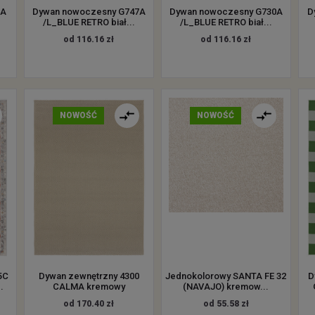
6A
Dywan nowoczesny G747A
Dywan nowoczesny G730A
D
/L_BLUE RETRO biał...
/L_BLUE RETRO biał...
od 116.16 zł
od 116.16 zł
NOWOŚĆ
NOWOŚĆ
5C
Dywan zewnętrzny 4300
Jednokolorowy SANTA FE 32
D
.
CALMA kremowy
(NAVAJO) kremow...
od 170.40 zł
od 55.58 zł