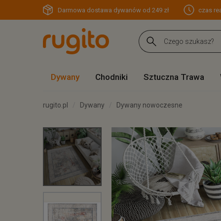
Darmowa dostawa dywanów od 249 zł
czas rea
Dywany
Chodniki
Sztuczna Trawa
rugito.pl
Dywany
Dywany nowoczesne