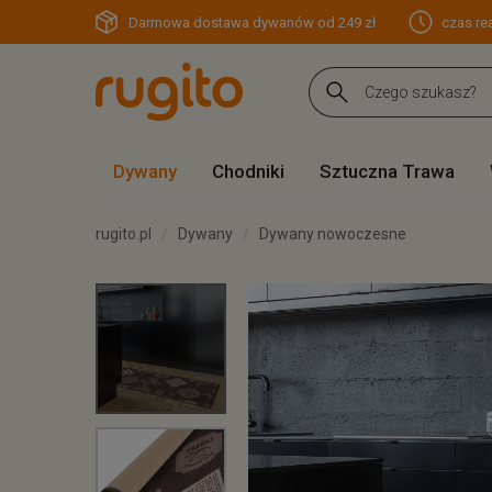
Darmowa dostawa dywanów od 249 zł
czas rea
Dywany
Chodniki
Sztuczna Trawa
rugito.pl
Dywany
Dywany nowoczesne