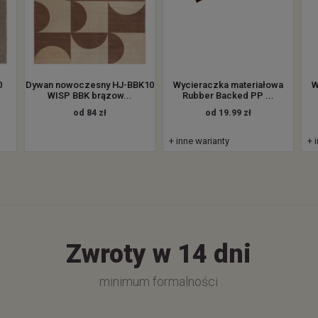
0
Dywan nowoczesny HJ-BBK10
Wycieraczka materiałowa
W
WISP BBK brązow...
Rubber Backed PP ...
od 84 zł
od 19.99 zł
+ inne warianty
+ 
Zwroty w 14 dni
minimum formalności