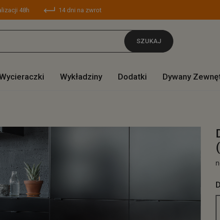
lizacji 48h
14 dni na zwrot
SZUKAJ
Wycieraczki
Wykładziny
Dodatki
Dywany Zewnę
n
D