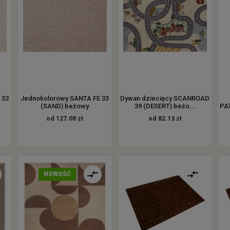
 32
Jednokolorowy SANTA FE 33
Dywan dziecięcy SCANROAD
(SAND) beżowy
39 (DESERT) beżo...
PAT
od 127.08 zł
od 82.13 zł
NOWOŚĆ