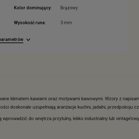
Kolor dominujący:
Brązowy
Wysokość runa:
3 mm
 parametrów
owane klimatem kawiarni oraz motywami kawowymi. Wzory z napisami 
ości doskonale uzupełniają aranżacje kuchni, jadalni, przedpokoju 
 wprowadzić do wnętrza przytulny, lekko industrialny lub vintage’owy