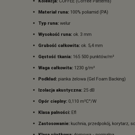
Kolekcja:
COFFEE (Coffee Patterns)
Materiał runa:
100% poliamid (PA)
Typ runa:
welur
Wysokość runa:
ok. 3 mm
Grubość całkowita:
ok. 5,4 mm
Gęstość tkania:
165 500 punktów/m²
Waga całkowita:
1230 g/m²
Podkład:
pianka żelowa (Gel Foam Backing)
Izolacja akustyczna:
25 dB
Opór cieplny:
0,110 m²C°/W
Klasa palności:
Efl
Zastosowanie:
kuchnia, przedpokój, korytarz, s
Klasa użytkowa:
domowa - normalna