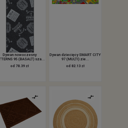
Dywan nowoczesny
Dywan dziecięcy SMART CITY
TERNS 95 (BASALT) sza...
97 (MULTI) zie...
od 78.39 zł
od 82.13 zł