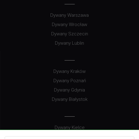
Dywany Warszawa
Dywany Wrocław
Dywany Szczecin
Dywany Lublin
Dywany Kraków
Dywany Poznań
Dywany Gdynia
Dywany Białystok
Dywany Kielce
Dywany Gdańsk