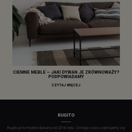
CIEMNE MEBLE – JAKI DYWAN JE ZRÓWNOWAŻY?
PODPOWIADAMY
CZYTAJ WIĘCEJ
RUGITO
Rugito.pl to modne dywany od 2016 roku. Od tego czasu zajmujemy się