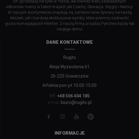
ich sprzedażą nie tylko w Polsce, ale również wielu zadowolonych
odbiorców mamy w takich krajach jak Czechy, Słowacja, Węgry i Niemcy.
W naszym asortymencie znajdują się zarówno tanie dywany na każdą
kieszeń, jak i bardziej ekskluzywne wyroby, które powinny zadowolić
gusta wymagających klientów. Z naszą firmą urządzą Państwo każdy kąt
swojego domu!
DANE KONTAKTOWE
Rugito
Aleja Wyzwolenia 61
26-225 Gowarczów
Infolinia pon-pt 10:00-15:00
tel.
+48 506 404 185
biuro@rugito.pl
e-mail:
INFORMACJE