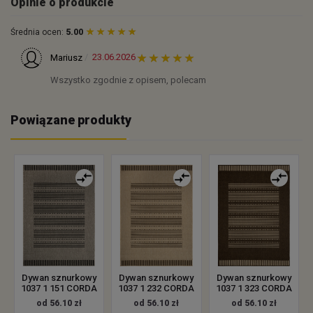
Opinie o produkcie
Średnia ocen:
5.00
23.06.2026
Mariusz
Wszystko zgodnie z opisem, polecam
Powiązane produkty
Dywan sznurkowy
Dywan sznurkowy
Dywan sznurkowy
1037 1 151 CORDA
1037 1 232 CORDA
1037 1 323 CORDA
od 56.10 zł
od 56.10 zł
od 56.10 zł