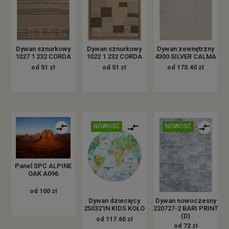
Dywan sznurkowy
Dywan sznurkowy
Dywan zewnętrzny
1027 1 232 CORDA
1022 1 232 CORDA
4300 SILVER CALMA
od 51 zł
od 51 zł
od 170.40 zł
NOWOŚĆ
NOWOŚĆ
Panel SPC ALPINE
OAK A096
od 100 zł
Dywan dziecięcy
Dywan nowoczesny
250321N KIDS KOŁO
220727-2 BARI PRINT
(D)
od 117.60 zł
od 72 zł