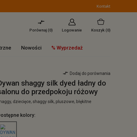
Kontakt
Porównaj (
0
)
Logowanie
Koszyk
(0)
trzne
Nowości
% Wyprzedaż
Dodaj do porównania
Dywan shaggy silk dyed ładny do
salonu do przedpokoju różowy
haggy, dziecięce, shaggy silk, pluszowe, błękitne
ostępne kolory: