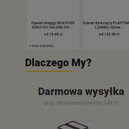
Dywan shaggy SILK DYED
Dywan dziecięcy PLAYTIM
KOŁO DO SALONU DO ...
( SAND) różow...
od 19.68 zł
od 123.50 zł
+ inne warianty
Dlaczego My?
Darmowa wysyłka
przy zamówieniu powyżej 249 zł