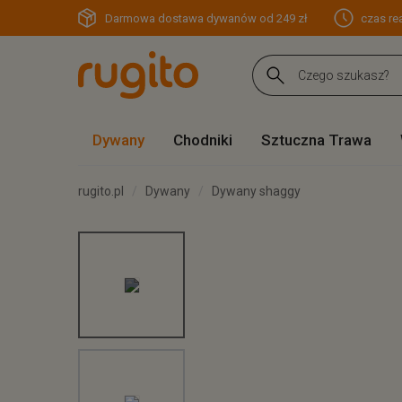
Darmowa dostawa dywanów od 249 zł
czas rea
Dywany
Chodniki
Sztuczna Trawa
rugito.pl
Dywany
Dywany shaggy