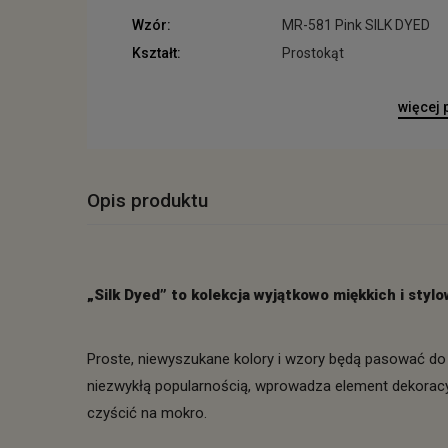
Wzór:
MR-581 Pink SILK DYED
Kształt:
Prostokąt
więcej
Opis produktu
„Silk Dyed” to kolekcja wyjątkowo miękkich i sty
Proste, niewyszukane kolory i wzory będą pasować do 
niezwykłą popularnością, wprowadza element dekoracy
czyścić na mokro.