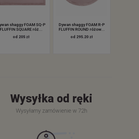
ywan shaggy FOAM SQ-P
Dywan shaggy FOAM R-P
FLUFFIN SQUARE róż...
FLUFFIN ROUND różow...
od 205 zł
od 295.20 zł
Wysyłka od ręki
Wysyłamy zamówienie w 72h