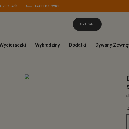
lizacji 48h
14 dni na zwrot
SZUKAJ
Wycieraczki
Wykładziny
Dodatki
Dywany Zewnę
s
D