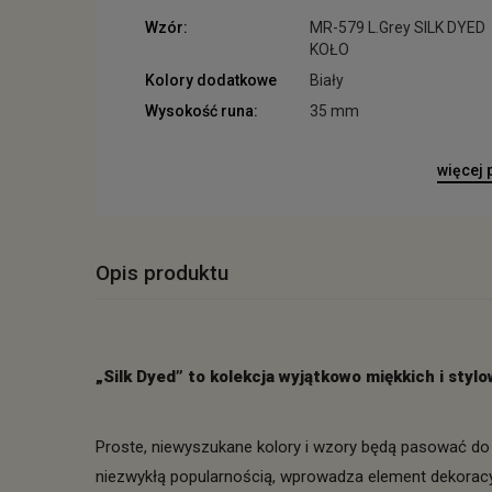
Wzór:
MR-579 L.Grey SILK DYED
KOŁO
Kolory dodatkowe
Biały
Wysokość runa:
35 mm
więcej
Opis produktu
„Silk Dyed” to kolekcja wyjątkowo miękkich i sty
Proste, niewyszukane kolory i wzory będą pasować do 
niezwykłą popularnością, wprowadza element dekoracy