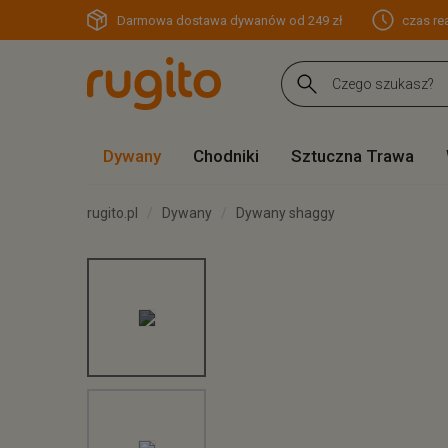
Darmowa dostawa dywanów od 249 zł
czas rea
Dywany
Chodniki
Sztuczna Trawa
rugito.pl
Dywany
Dywany shaggy