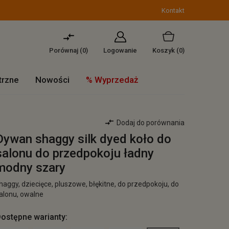
Kontakt
Porównaj (
0
)
Logowanie
Koszyk
(0)
trzne
Nowości
% Wyprzedaż
Dodaj do porównania
Dywan shaggy silk dyed koło do
salonu do przedpokoju ładny
modny szary
haggy, dziecięce, pluszowe, błękitne, do przedpokoju, do
alonu, owalne
ostępne warianty: