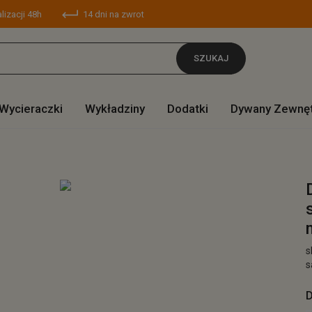
lizacji 48h
14 dni na zwrot
SZUKAJ
Wycieraczki
Wykładziny
Dodatki
Dywany Zewnę
s
s
D