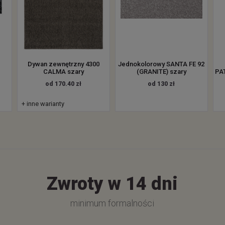
Dywan zewnętrzny 4300
Jednokolorowy SANTA FE 92
CALMA szary
(GRANITE) szary
PAT
od 170.40 zł
od 130 zł
+ inne warianty
Zwroty w 14 dni
minimum formalności