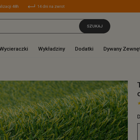
lizacji 48h
14 dni na zwrot
SZUKAJ
Wycieraczki
Wykładziny
Dodatki
Dywany Zewnę
D