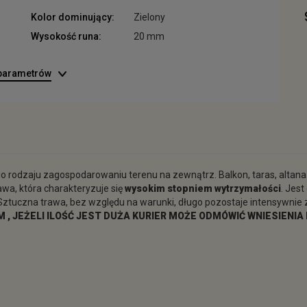
Kolor dominujący:
Zielony
Wysokość runa:
20 mm
 parametrów
go rodzaju zagospodarowaniu terenu na zewnątrz. Balkon, taras, altan
awa, która charakteryzuje się
wysokim stopniem wytrzymałości
. Jes
tuczna trawa, bez względu na warunki, długo pozostaje intensywnie z
 , JEŻELI ILOŚĆ JEST DUŻA KURIER MOŻE ODMÓWIĆ WNIESIENIA