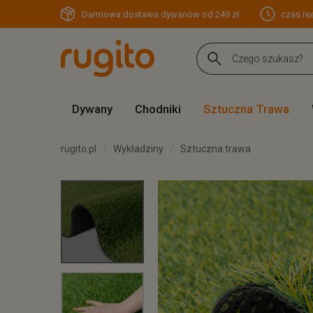
Darmowa dostawa dywanów od 249 zł
czas rea
Dywany
Chodniki
Sztuczna Trawa
rugito.pl
Wykładziny
Sztuczna trawa