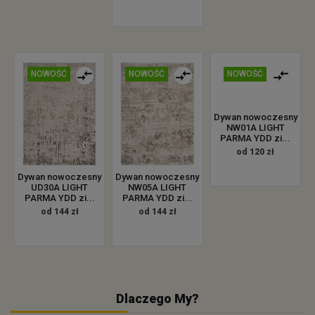
TRAWA SZTUCZNA
TRAWA SZTUCZNA
40 ALL zielony
30 ALL zielony
Dywan nowoczesny
od 46.99 zł
od 35.99 zł
UE68A LIGHT PARMA
YDD zi...
od 144 zł
NOWOŚĆ
NOWOŚĆ
NOWOŚĆ
Dywan nowoczesny
Dywan nowoczesny
Dywan nowoczesny
UD30A LIGHT
NW05A LIGHT
NW01A LIGHT
PARMA YDD zi...
PARMA YDD zi...
PARMA YDD zi...
od 144 zł
od 144 zł
od 120 zł