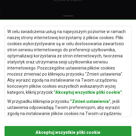
Dywany Warszawa
Dywany Wrocław
Dywany Szczecin
W celu świadczenia usług na najwyższym poziomie w ramach
Dywany Lublin
naszej strony internetowej korzystamy z plików cookies. Pliki
cookies wykorzystywane są w celu dostosowania zawartości
stron serwisu internetowego do preferencji użytkownika,
optymalizacji korzystania ze stron internetowych, tworzenia
statystyk oraz utrzymania sesji użytkownika serwisu
Dywany Kraków
internetowego. Poszczególne ustawienia plików cookies
możesz zmieniać po kliknięciu przycisku "Zmień ustawienia".
Dywany Poznań
Aby wyrazić zgodę na instalowanie na Twoim urządzeniu
Dywany Gdynia
końcowym plików cookies wszystkich wskazanych wyżej
kategorii, kliknij przycisk
"Akceptuj wszystkie pliki cookie"
.
Dywany Białystok
W przypadku kliknięcia przycisku
"Zmień ustawienia"
, jeśli
ustawienia odpowiadają Twoim preferencjom, aby wyrazić
zgodę na instalowanie plików cookies na Twoim urządzeniu
końcowym w wybranym przez Ciebie zakresie, kliknij przycisk
Dywany Kielce
"Zapisz i zaakceptuj"
.
Dywany Gdańsk
Akceptuj wszystkie pliki cookie
Podstawą przetwarzania danych osobowych, w zakresie w