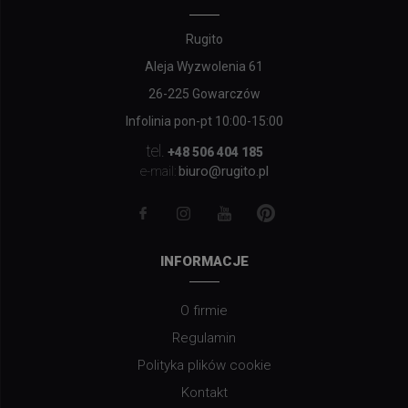
odbiorców mamy w takich krajach jak Czechy, Słowacja, Węgry i Niemcy.
W naszym asortymencie znajdują się zarówno tanie dywany na każdą
kieszeń, jak i bardziej ekskluzywne wyroby, które powinny zadowolić
gusta wymagających klientów. Z naszą firmą urządzą Państwo każdy kąt
swojego domu!
DANE KONTAKTOWE
Rugito
Aleja Wyzwolenia 61
26-225 Gowarczów
Infolinia pon-pt 10:00-15:00
tel.
+48 506 404 185
biuro@rugito.pl
e-mail:
INFORMACJE