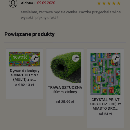
09.09.2020
Aldona
Myślałam, że trawa będzie cienka. Paczka przyjechała włos
wysoki i piękny efekt !
Powiązane produkty
NOWOŚĆ
Dywan dziecięcy
SMART CITY 97
(MULTI) zie...
od 82.13 zł
TRAWA SZTUCZNA
20mm zielony
CRYSTAL PRINT
od 25.99 zł
KIDS-3 DZIECIĘCY
MIASTO DRO...
od 54 zł