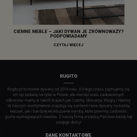
CIEMNE MEBLE – JAKI DYWAN JE ZRÓWNOWAŻY?
PODPOWIADAMY
CZYTAJ WIĘCEJ
RUGITO
Rugito.pl to modne dywany od 2016 roku. Od tego czasu zajmujemy się
ich sprzedażą nie tylko w Polsce, ale również wielu zadowolonych