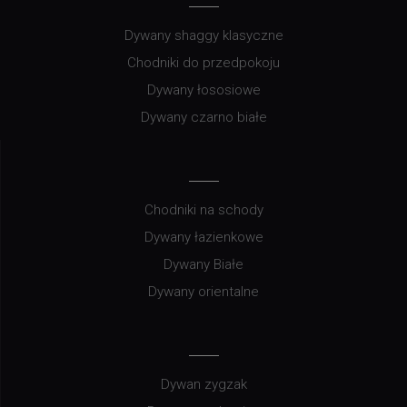
Zwroty i reklamacje
Odstąpienie od umowy
Certyfikaty
NAJPOPULARNIEJSZE
Dywany shaggy klasyczne
Chodniki do przedpokoju
Dywany łososiowe
Dywany czarno białe
Chodniki na schody
Dywany łazienkowe
Dywany Białe
Dywany orientalne