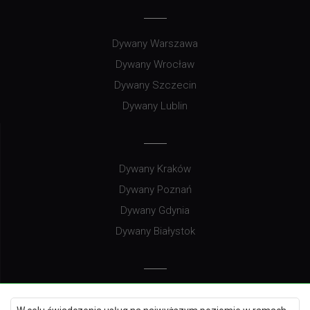
Dywany Warszawa
Dywany Wrocław
Dywany Szczecin
Dywany Lublin
Dywany Kraków
Dywany Poznań
Dywany Gdynia
Dywany Białystok
Dywany Kielce