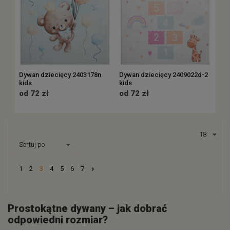
Dywan dziecięcy 2403178n
Dywan dziecięcy 2409022d-2
kids
kids
od 72 zł
od 72 zł
Next
1
2
3
4
5
6
7
Prostokątne dywany – jak dobrać
odpowiedni rozmiar?