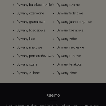
Dywany butelkowa zieleń
Dywany czarne
Dywany czerwone
Dywany fioletowe
Dywany granatowe
Dywany jasno-brązowe
Dywany łososiowe
Dywany kremowe
Dywany lilac
Dywany żółte
Dywany miętowe
Dywany niebieskie
Dywany pomarańczowe
Dywany różowe
Dywany szare
Dywany terakota
Dywany zielone
Dywany złote
RUGITO
Rugito.pl to modne dywany od 2016 roku. Od tego czasu zajmujemy się