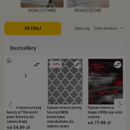
EKSKLUZYWNE
NOWOCZESNE
KOWE
ZEW
FILTRUJ
Sortuj wg:
WIĘCEJ
WIĘCEJ
EJ
W
Bestsellery
-34%
Dywan nowoczesny
Dywan nowoczesny
Dywan nowoczesny
luxury q710a wzór
luxury k082b
maya z905e pp esm
m
pień drzewa do
koniczyna
czarny
c
salonu biały
marokańska do
od 77.88 zł
salonu szary
od 54.89 zł