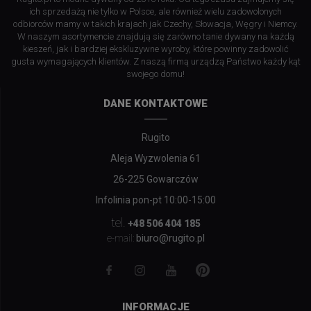
ich sprzedażą nie tylko w Polsce, ale również wielu zadowolonych
odbiorców mamy w takich krajach jak Czechy, Słowacja, Węgry i Niemcy.
W naszym asortymencie znajdują się zarówno tanie dywany na każdą
kieszeń, jak i bardziej ekskluzywne wyroby, które powinny zadowolić
gusta wymagających klientów. Z naszą firmą urządzą Państwo każdy kąt
swojego domu!
DANE KONTAKTOWE
Rugito
Aleja Wyzwolenia 61
26-225 Gowarczów
Infolinia pon-pt 10:00-15:00
tel.
+48 506 404 185
biuro@rugito.pl
e-mail:
INFORMACJE