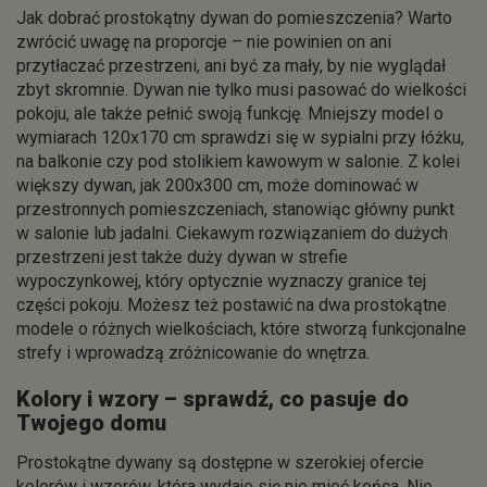
Jak dobrać prostokątny dywan do pomieszczenia? Warto
zwrócić uwagę na proporcje – nie powinien on ani
przytłaczać przestrzeni, ani być za mały, by nie wyglądał
zbyt skromnie. Dywan nie tylko musi pasować do wielkości
pokoju, ale także pełnić swoją funkcję. Mniejszy model o
wymiarach 120x170 cm sprawdzi się w sypialni przy łóżku,
na balkonie czy pod stolikiem kawowym w salonie. Z kolei
większy dywan, jak 200x300 cm, może dominować w
przestronnych pomieszczeniach, stanowiąc główny punkt
w salonie lub jadalni. Ciekawym rozwiązaniem do dużych
przestrzeni jest także duży dywan w strefie
wypoczynkowej, który optycznie wyznaczy granice tej
części pokoju. Możesz też postawić na dwa prostokątne
modele o różnych wielkościach, które stworzą funkcjonalne
strefy i wprowadzą zróżnicowanie do wnętrza.
Kolory i wzory – sprawdź, co pasuje do
Twojego domu
Prostokątne dywany są dostępne w szerokiej ofercie
kolorów i wzorów, która wydaje się nie mieć końca. Nie