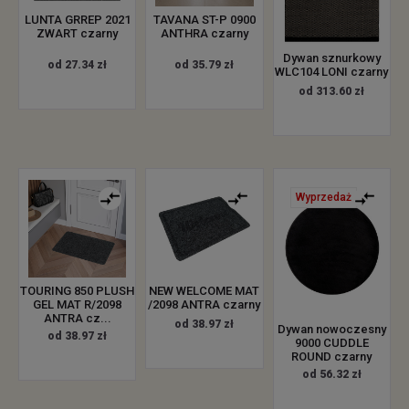
LUNTA GRREP 2021
TAVANA ST-P 0900
ZWART czarny
ANTHRA czarny
Dywan sznurkowy
od 27.34 zł
od 35.79 zł
WLC104 LONI czarny
od 313.60 zł
Wyprzedaż
TOURING 850 PLUSH
NEW WELCOME MAT
GEL MAT R/2098
/2098 ANTRA czarny
ANTRA cz...
od 38.97 zł
Dywan nowoczesny
od 38.97 zł
9000 CUDDLE
ROUND czarny
od 56.32 zł