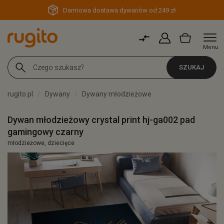
Darmowa dostawa dywanów od 249 zł
Menu
SZUKAJ
rugito.pl
Dywany
Dywany młodzieżowe
Dywan młodzieżowy crystal print hj-ga002 pad
gamingowy czarny
młodzieżowe, dziecięce