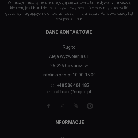
W naszym asortymencie znajdują się zarówno tanie dywany na każdą
kieszeń, jak i bardziej ekskluzywne wyroby, które powinny zadowolić
gusta wymagających klientów. Z naszą firmą urządzą Państwo każdy kąt
swojego domu!
DANE KONTAKTOWE
Rugito
Aleja Wyzwolenia 61
26-225 Gowarczów
Infolinia pon-pt 10:00-15:00
tel.
+48 506 404 185
biuro@rugito.pl
e-mail:
INFORMACJE