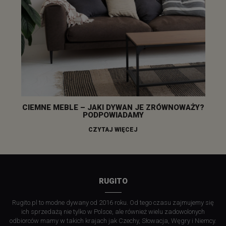
CIEMNE MEBLE – JAKI DYWAN JE ZRÓWNOWAŻY?
PODPOWIADAMY
CZYTAJ WIĘCEJ
RUGITO
Rugito.pl to modne dywany od 2016 roku. Od tego czasu zajmujemy się
ich sprzedażą nie tylko w Polsce, ale również wielu zadowolonych
odbiorców mamy w takich krajach jak Czechy, Słowacja, Węgry i Niemcy.