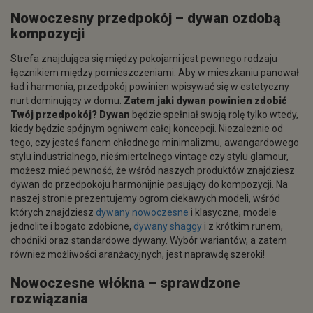
Nowoczesny
przedpokój – dywan
ozdobą
kompozycji
Strefa znajdująca się między pokojami jest pewnego rodzaju
łącznikiem między pomieszczeniami. Aby w mieszkaniu panował
ład i harmonia, przedpokój powinien wpisywać się w estetyczny
nurt dominujący w domu.
Zatem jaki dywan powinien zdobić
Twój przedpokój? Dywan
będzie spełniał swoją rolę tylko wtedy,
kiedy będzie spójnym ogniwem całej koncepcji. Niezależnie od
tego, czy jesteś fanem chłodnego minimalizmu, awangardowego
stylu industrialnego, nieśmiertelnego vintage czy stylu glamour,
możesz mieć pewność, że wśród naszych produktów znajdziesz
dywan do przedpokoju harmonijnie pasujący do kompozycji. Na
naszej stronie prezentujemy ogrom ciekawych modeli, wśród
których znajdziesz
dywany nowoczesne
i klasyczne, modele
jednolite i bogato zdobione,
dywany shaggy
i z krótkim runem,
chodniki oraz standardowe dywany. Wybór wariantów, a zatem
również możliwości aranżacyjnych, jest naprawdę szeroki!
Nowoczesne
włókna – sprawdzone
rozwiązania