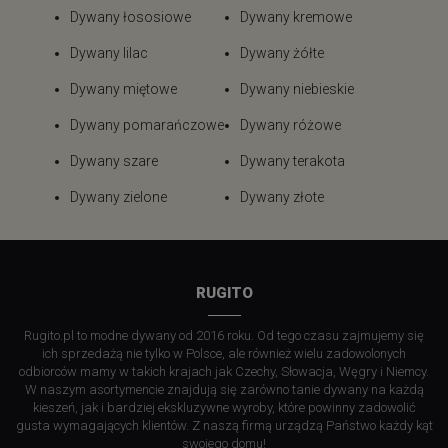
Dywany łososiowe
Dywany kremowe
Dywany lilac
Dywany żółte
Dywany miętowe
Dywany niebieskie
Dywany pomarańczowe
Dywany różowe
Dywany szare
Dywany terakota
Dywany zielone
Dywany złote
RUGITO
Rugito.pl to modne dywany od 2016 roku. Od tego czasu zajmujemy się
ich sprzedażą nie tylko w Polsce, ale również wielu zadowolonych
odbiorców mamy w takich krajach jak Czechy, Słowacja, Węgry i Niemcy.
W naszym asortymencie znajdują się zarówno tanie dywany na każdą
kieszeń, jak i bardziej ekskluzywne wyroby, które powinny zadowolić
gusta wymagających klientów. Z naszą firmą urządzą Państwo każdy kąt
swojego domu!