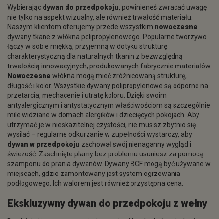
Wybierając
dywan do przedpokoju
, powinieneś zwracać uwagę
nie tylko na aspekt wizualny, ale również trwałość materiału.
Naszym klientom oferujemy przede wszystkim
nowoczesne
dywany tkane z włókna polipropylenowego. Popularne tworzywo
łączy w sobie miękką, przyjemną w dotyku strukturę
charakterystyczną dla naturalnych tkanin z bezwzględną
trwałością innowacyjnych, produkowanych fabrycznie materiałów.
Nowoczesne
włókna mogą mieć zróżnicowaną strukturę,
długość i kolor. Wszystkie dywany polipropylenowe są odporne na
przetarcia, mechacenie i utratę koloru. Dzięki swoim
antyalergicznym i antystatycznym właściwościom są szczególnie
mile widziane w domach alergików i dziecięcych pokojach. Aby
utrzymać je w nieskazitelnej czystości, nie musisz zbytnio się
wysilać – regularne odkurzanie w zupełności wystarczy, aby
dywan w przedpokoju
zachował swój nienaganny wygląd i
świeżość. Zaschnięte plamy bez problemu usuniesz za pomocą
szamponu do prania dywanów. Dywany BCF mogą być używane w
miejscach, gdzie zamontowany jest system ogrzewania
podłogowego. Ich walorem jest również przystępna cena.
Ekskluzywny
dywan do przedpokoju
z wełny