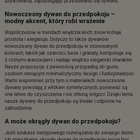
użytkowania, zapobiegając przesuwaniu się dywanu.
Nowoczesny dywan do przedpokoju –
modny akcent, który robi wrażenie
Współcześnie w trendach wnętrzarskich znów króluje
prostota i elegancja. Dotyczy to także dywanów:
nowoczesny dywan do przedpokoju w stonowanych
kolorach, takich jak szarości, beże i granaty, komponuje się
z różnymi aranżacjami i nadaje wnętrzu elegancki charakter.
Nasze propozycje z pewnością przypadną do gustu
osobom ceniącym minimalistyczny design i funkcjonalność.
Warto wspomnieć przy tym o materiałach: nowoczesne
dywany powstają z włókien syntetycznych, ponieważ są
one łatwe do czyszczenia i nie chłoną wilgoci. Dzięki temu
nasze dywany do przedpokoju są trwałe i odporne na
zabrudzenia.
A może okrągły dywan do przedpokoju?
Jeśli szukasz nietypowego rozwiązania do swojego domu
lub mieszkania, okrągły dywan do przedpokoju może być