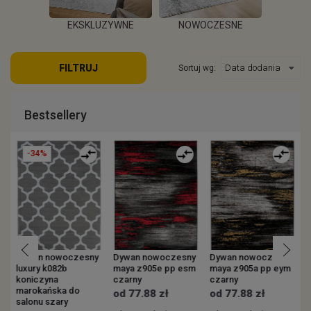
EKSKLUZYWNE
NOWOCZESNE
KOWE
ZEW
FILTRUJ
Sortuj wg:
WIĘCEJ
WIĘCEJ
EJ
W
Bestsellery
-34%
y
Dywan nowoczesny
Dywan nowoczesny
Dywan nowoczesny
luxury k082b
maya z905e pp esm
maya z905a pp eym
v
koniczyna
czarny
czarny
s
marokańska do
p
od 77.88 zł
od 77.88 zł
salonu szary