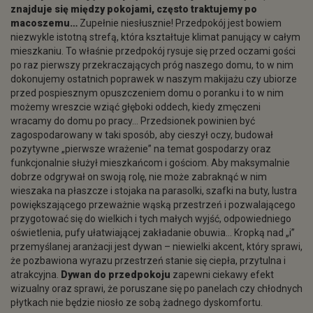
znajduje się między pokojami, często traktujemy po
macoszemu…
Zupełnie niesłusznie! Przedpokój jest bowiem
niezwykle istotną strefą, która kształtuje klimat panujący w całym
mieszkaniu. To właśnie przedpokój rysuje się przed oczami gości
po raz pierwszy przekraczających próg naszego domu, to w nim
dokonujemy ostatnich poprawek w naszym makijażu czy ubiorze
przed pospiesznym opuszczeniem domu o poranku i to w nim
możemy wreszcie wziąć głęboki oddech, kiedy zmęczeni
wracamy do domu po pracy… Przedsionek powinien być
zagospodarowany w taki sposób, aby cieszył oczy, budował
pozytywne „pierwsze wrażenie” na temat gospodarzy oraz
funkcjonalnie służył mieszkańcom i gościom. Aby maksymalnie
dobrze odgrywał on swoją rolę, nie może zabraknąć w nim
wieszaka na płaszcze i stojaka na parasolki, szafki na buty, lustra
powiększającego przeważnie wąską przestrzeń i pozwalającego
przygotować się do wielkich i tych małych wyjść, odpowiedniego
oświetlenia, pufy ułatwiającej zakładanie obuwia… Kropką nad „i”
przemyślanej aranżacji jest dywan – niewielki akcent, który sprawi,
że pozbawiona wyrazu przestrzeń stanie się ciepła, przytulna i
atrakcyjna.
Dywan do przedpokoju
zapewni ciekawy efekt
wizualny oraz sprawi, że poruszane się po panelach czy chłodnych
płytkach nie będzie niosło ze sobą żadnego dyskomfortu.