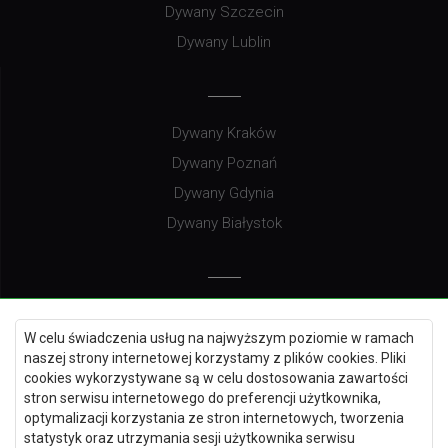
Dywany Szczecin
Dywany Lublin
Dywany Kraków
Dywany Poznań
Dywany Gdynia
Dywany Białystok
Dywany Kielce
W celu świadczenia usług na najwyższym poziomie w ramach
Dywany Gdańsk
naszej strony internetowej korzystamy z plików cookies. Pliki
Dywany Toruń
cookies wykorzystywane są w celu dostosowania zawartości
stron serwisu internetowego do preferencji użytkownika,
Dywany Bydgoszcz
optymalizacji korzystania ze stron internetowych, tworzenia
statystyk oraz utrzymania sesji użytkownika serwisu