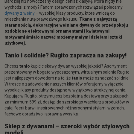
Bardziej niż nowoczesny design cenisz klasykę, która nigdy nie
wychodzi z mody? Fanom sprawdzonych rozwiązań polecamy
dywany z wełny
– wysokiej klasy produkty, które wniosą do
mieszkania nutę prawdziwego luksusu.
Tkane z najwyższą
starannością, dekoracyjne wełniane dywany do przedpokoju
ozdobione efektownymi ornamentami i kwiatowymi
motywami śmiało nazwać możemy małymi dziełami sztuki
użytkowej.
Tanio
i solidnie? Rugito zaprasza na zakupy!
Chcesz
tanio
kupić ciekawy dywan wysokiej jakości? Asortyment
prezentowany w bogato wyposażonym, wirtualnym salonie Rugito
jest najlepszym dowodem na to, że
tanio
może oznaczać solidnie!
W trosce o zadowolenie naszych klientów oferujemy wyłącznie
wysokiej klasy produkty dostępne w wyjątkowo atrakcyjnej cenie.
Kupując w Rugito, otrzymujesz bezpłatną dostawę przy zakupach
za minimum 599 zł, dostęp do szerokiego wachlarza produktów w
całej feerii barw i inspirowanych różnorodnymi stylami wzorach,
fachowe doradztwo i sprawną wysyłkę.
Sklep z dywanami – szeroki wybór stylowych
modeli