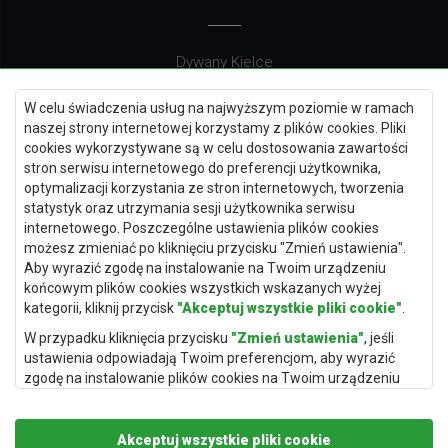
Dywany Kielce
Dywany Gdańsk
W celu świadczenia usług na najwyższym poziomie w ramach
Dywany Toruń
naszej strony internetowej korzystamy z plików cookies. Pliki
cookies wykorzystywane są w celu dostosowania zawartości
Dywany Bydgoszcz
stron serwisu internetowego do preferencji użytkownika,
optymalizacji korzystania ze stron internetowych, tworzenia
statystyk oraz utrzymania sesji użytkownika serwisu
internetowego. Poszczególne ustawienia plików cookies
Dywany Łódź
możesz zmieniać po kliknięciu przycisku "Zmień ustawienia".
Aby wyrazić zgodę na instalowanie na Twoim urządzeniu
Dywany Katowice
końcowym plików cookies wszystkich wskazanych wyżej
Dywany Rzeszów
kategorii, kliknij przycisk
"Akceptuj wszystkie pliki cookie"
.
Dywany Częstochowa
W przypadku kliknięcia przycisku
"Zmień ustawienia"
, jeśli
ustawienia odpowiadają Twoim preferencjom, aby wyrazić
zgodę na instalowanie plików cookies na Twoim urządzeniu
końcowym w wybranym przez Ciebie zakresie, kliknij przycisk
"Zapisz i zaakceptuj"
.
Akceptuj wszystkie pliki cookie