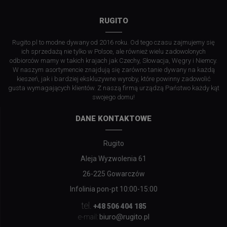
RUGITO
Rugito.pl to modne dywany od 2016 roku. Od tego czasu zajmujemy się
ich sprzedażą nie tylko w Polsce, ale również wielu zadowolonych
odbiorców mamy w takich krajach jak Czechy, Słowacja, Węgry i Niemcy.
W naszym asortymencie znajdują się zarówno tanie dywany na każdą
kieszeń, jak i bardziej ekskluzywne wyroby, które powinny zadowolić
gusta wymagających klientów. Z naszą firmą urządzą Państwo każdy kąt
swojego domu!
DANE KONTAKTOWE
Rugito
Aleja Wyzwolenia 61
26-225 Gowarczów
Infolinia pon-pt 10:00-15:00
tel.
+48 506 404 185
biuro@rugito.pl
e-mail: