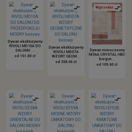
Wyprzedaż
Dywan ekskluzywny
RIVOLI MD10A DO
Dywan ekskluzywny
Dywan nowoczesny
SALONU ...
RIVOLI MD07A
NI36A CRYSTAL HBC
od 151.80 zł
WZORY GEOM...
burgun...
od 258.06 zł
od 105.60 zł