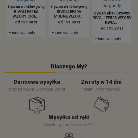
Dywan ekskluzywny
Dywan ekskluzywny
RIVOLI EE58A
RIVOLI EF59A
Dywan ekskluzywny
WZORY ORIE...
MODNE WZOR...
RIVOLI EF52B WZORY
od 126.50 zł
od 151.80 zł
KWIA...
od 151.80 zł
+ inne warianty
+ inne warianty
+ inne warianty
Dlaczego My?
Darmowa wysyłka
Zwroty w 14 dni
przy zamówieniu powyżej 249 zł
minimum formalności
Wysyłka od ręki
Wysyłamy zamówienie w 72h