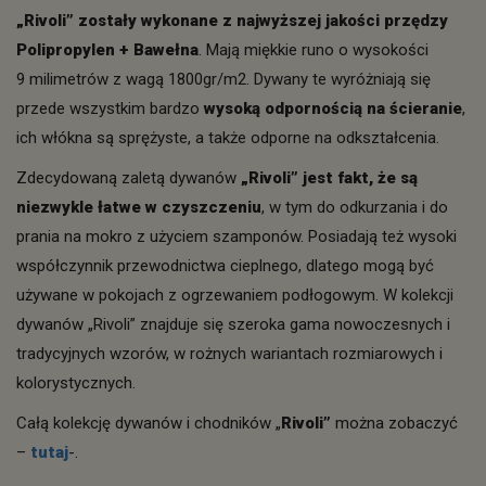
„Rivoli” zostały wykonane z najwyższej jakości przędzy
Polipropylen + Bawełna
. Mają miękkie runo o wysokości
9 milimetrów z wagą 1800gr/m2. Dywany te wyróżniają się
przede wszystkim bardzo
wysoką odpornością na ścieranie
,
ich włókna są sprężyste, a także odporne na odkształcenia.
Zdecydowaną zaletą dywanów
„Rivoli” jest fakt, że są
niezwykle łatwe w czyszczeniu
, w tym do odkurzania i do
prania na mokro z użyciem szamponów. Posiadają też wysoki
współczynnik przewodnictwa cieplnego, dlatego mogą być
używane w pokojach z ogrzewaniem podłogowym. W kolekcji
dywanów „Rivoli” znajduje się szeroka gama nowoczesnych i
tradycyjnych wzorów, w rożnych wariantach rozmiarowych i
kolorystycznych.
Całą kolekcję dywanów i chodników „
Rivoli”
można zobaczyć
–
tutaj
-.