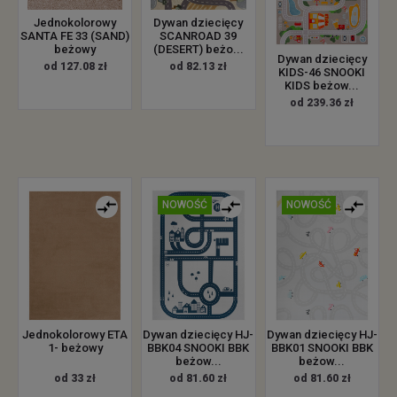
Jednokolorowy
Dywan dziecięcy
SANTA FE 33 (SAND)
SCANROAD 39
beżowy
(DESERT) beżo...
Dywan dziecięcy
od 127.08 zł
od 82.13 zł
KIDS-46 SNOOKI
KIDS beżow...
od 239.36 zł
NOWOŚĆ
NOWOŚĆ
Jednokolorowy ETA
Dywan dziecięcy HJ-
Dywan dziecięcy HJ-
1- beżowy
BBK04 SNOOKI BBK
BBK01 SNOOKI BBK
beżow...
beżow...
od 33 zł
od 81.60 zł
od 81.60 zł