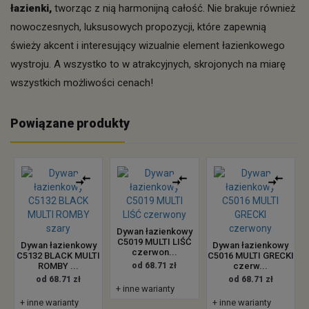
łazienki,
tworząc z nią harmonijną całość. Nie brakuje również
nowoczesnych, luksusowych propozycji, które zapewnią
świeży akcent i interesujący wizualnie element łazienkowego
wystroju. A wszystko to w atrakcyjnych, skrojonych na miarę
wszystkich możliwości cenach!
Powiązane produkty
Dywan łazienkowy
C5019 MULTI LIŚĆ
Dywan łazienkowy
Dywan łazienkowy
czerwon...
C5132 BLACK MULTI
C5016 MULTI GRECKI
ROMBY ...
od 68.71 zł
czerw...
od 68.71 zł
od 68.71 zł
+ inne warianty
+ inne warianty
+ inne warianty