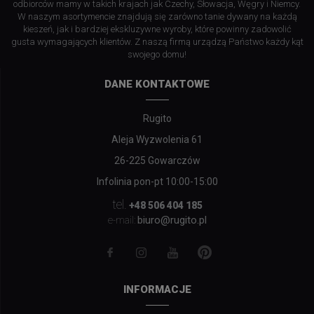
odbiorców mamy w takich krajach jak Czechy, Słowacja, Węgry i Niemcy.
W naszym asortymencie znajdują się zarówno tanie dywany na każdą
kieszeń, jak i bardziej ekskluzywne wyroby, które powinny zadowolić
gusta wymagających klientów. Z naszą firmą urządzą Państwo każdy kąt
swojego domu!
DANE KONTAKTOWE
Rugito
Aleja Wyzwolenia 61
26-225 Gowarczów
Infolinia pon-pt 10:00-15:00
tel.
+48 506 404 185
biuro@rugito.pl
e-mail:
INFORMACJE