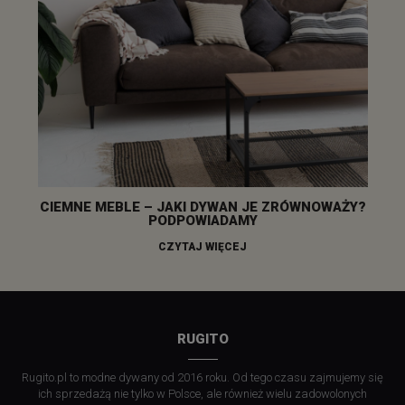
CIEMNE MEBLE – JAKI DYWAN JE ZRÓWNOWAŻY?
PODPOWIADAMY
CZYTAJ WIĘCEJ
RUGITO
Rugito.pl to modne dywany od 2016 roku. Od tego czasu zajmujemy się
ich sprzedażą nie tylko w Polsce, ale również wielu zadowolonych