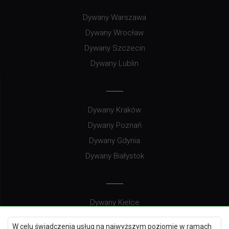
Dywany Warszawa
Dywany Wrocław
Dywany Szczecin
Dywany Lublin
Dywany Kraków
Dywany Poznań
Dywany Gdynia
Dywany Białystok
Dywany Kielce
Dywany Gdańsk
W celu świadczenia usług na najwyższym poziomie w ramach