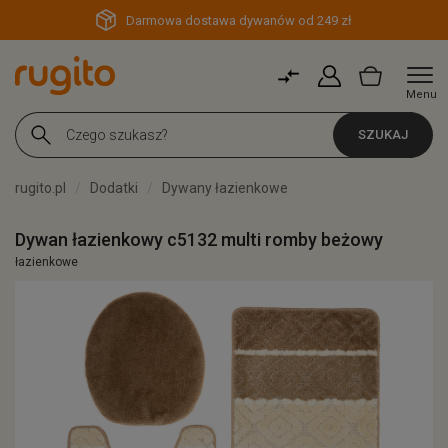
Darmowa dostawa dywanów od 249 zł
Menu
SZUKAJ
rugito.pl
Dodatki
Dywany łazienkowe
Dywan łazienkowy c5132 multi romby beżowy
łazienkowe