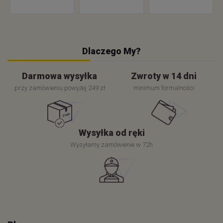
Dlaczego My?
Darmowa wysyłka
Zwroty w 14 dni
przy zamówieniu powyżej 249 zł
minimum formalności
Wysyłka od ręki
Wysyłamy zamówienie w 72h