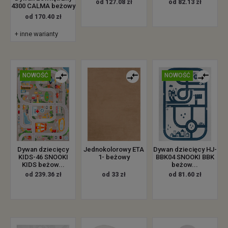
od 127.08 zł
od 82.13 zł
4300 CALMA beżowy
od 170.40 zł
+ inne warianty
NOWOŚĆ
NOWOŚĆ
Dywan dziecięcy
Jednokolorowy ETA
Dywan dziecięcy HJ-
KIDS-46 SNOOKI
1- beżowy
BBK04 SNOOKI BBK
KIDS beżow...
beżow...
od 239.36 zł
od 33 zł
od 81.60 zł