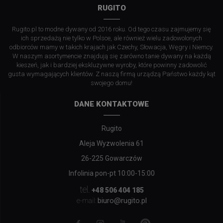
RUGITO
Rugito.pl to modne dywany od 2016 roku. Od tego czasu zajmujemy się
ich sprzedażą nie tylko w Polsce, ale również wielu zadowolonych
odbiorców mamy w takich krajach jak Czechy, Słowacja, Węgry i Niemcy.
W naszym asortymencie znajdują się zarówno tanie dywany na każdą
kieszeń, jak i bardziej ekskluzywne wyroby, które powinny zadowolić
gusta wymagających klientów. Z naszą firmą urządzą Państwo każdy kąt
swojego domu!
DANE KONTAKTOWE
Rugito
Aleja Wyzwolenia 61
26-225 Gowarczów
Infolinia pon-pt 10:00-15:00
tel.
+48 506 404 185
biuro@rugito.pl
e-mail: