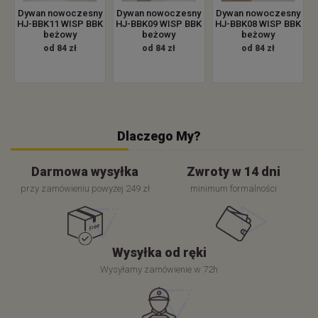
Dywan nowoczesny
Dywan nowoczesny
Dywan nowoczesny
HJ-BBK11 WISP BBK
HJ-BBK09 WISP BBK
HJ-BBK08 WISP BBK
beżowy
beżowy
beżowy
od 84 zł
od 84 zł
od 84 zł
Dlaczego My?
Darmowa wysyłka
Zwroty w 14 dni
przy zamówieniu powyżej 249 zł
minimum formalności
Wysyłka od ręki
Wysyłamy zamówienie w 72h