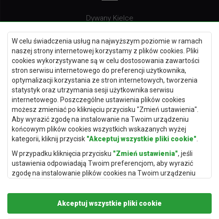
Dywany Kielce
Dywany Gdańsk
W celu świadczenia usług na najwyższym poziomie w ramach
Dywany Toruń
naszej strony internetowej korzystamy z plików cookies. Pliki
cookies wykorzystywane są w celu dostosowania zawartości
Dywany Bydgoszcz
stron serwisu internetowego do preferencji użytkownika,
optymalizacji korzystania ze stron internetowych, tworzenia
statystyk oraz utrzymania sesji użytkownika serwisu
internetowego. Poszczególne ustawienia plików cookies
Dywany Łódź
możesz zmieniać po kliknięciu przycisku "Zmień ustawienia".
Aby wyrazić zgodę na instalowanie na Twoim urządzeniu
Dywany Katowice
końcowym plików cookies wszystkich wskazanych wyżej
Dywany Rzeszów
kategorii, kliknij przycisk
"Akceptuj wszystkie pliki cookie"
.
Dywany Częstochowa
W przypadku kliknięcia przycisku
"Zmień ustawienia"
, jeśli
ustawienia odpowiadają Twoim preferencjom, aby wyrazić
zgodę na instalowanie plików cookies na Twoim urządzeniu
końcowym w wybranym przez Ciebie zakresie, kliknij przycisk
"Zapisz i zaakceptuj"
.
Akceptuj wszystkie pliki cookie
Podstawą przetwarzania danych osobowych, w zakresie w
jakim pliki cookie będą je zawierać, jest uzasadniony interes
Copyright © 2019
Rugito
. Wszelkie prawa zastrzeżone.