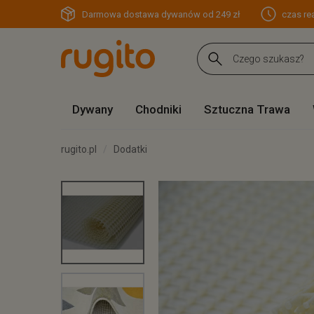
Darmowa dostawa dywanów od 249 zł
czas rea
Dywany
Chodniki
Sztuczna Trawa
rugito.pl
Dodatki