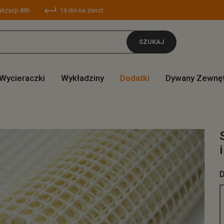
lizacji 48h
14 dni na zwrot
SZUKAJ
Wycieraczki
Wykładziny
Dodatki
Dywany Zewnę
D