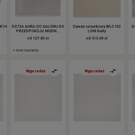
BK14
DS72A AGRA DO SALONU DO
Dywan sznurkowy WLC102
D
PRZEDPOKOJU MODN...
LONI biały
od 127.80 zł
od 313.60 zł
+ inne warianty
Wyprzedaż
Wyprzedaż