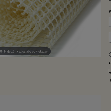
W
Najedź myszką, aby powiększyć