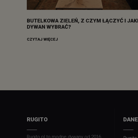
BUTELKOWA ZIELEŃ, Z CZYM ŁĄCZYĆ I JAK
DYWAN WYBRAĆ?
CZYTAJ WIĘCEJ
RUGITO
DANE
Rugito.pl to modne dywany od 2016