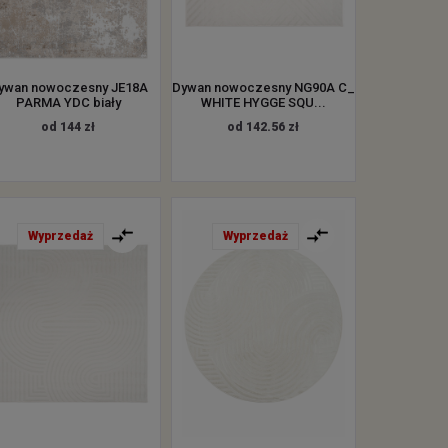
ywan nowoczesny JE18A
Dywan nowoczesny NG90A C_
PARMA YDC biały
WHITE HYGGE SQU...
od 144 zł
od 142.56 zł
Wyprzedaż
Wyprzedaż