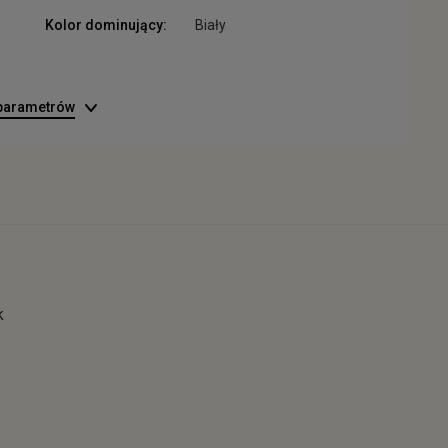
Kolor dominujący:
Biały
 parametrów
k