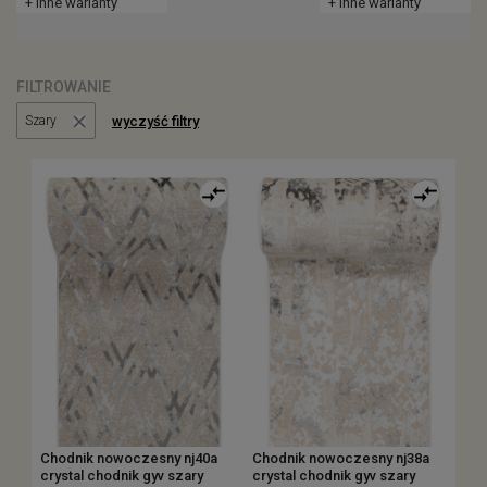
+ inne warianty
+ inne warianty
FILTROWANIE
wyczyść filtry
Szary
Chodnik nowoczesny nj40a
Chodnik nowoczesny nj38a
crystal chodnik gyv szary
crystal chodnik gyv szary