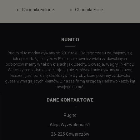
Chodniki zielone
Chodniki złote
RUGITO
Rugito.pl to modne dywany od 2016 roku. Od tego czasu zajmujemy się
ich sprzedażą nie tylko w Polsce, ale również wielu zadowolonych
odbiorców mamy w takich krajach jak Czechy, Słowacja, Węgry i Niemcy.
W naszym asortymencie znajdują się zarówno tanie dywany na każdą
kieszeń, jak i bardziej ekskluzywne wyroby, które powinny zadowolić
gusta wymagających klientów. Z naszą firmą urządzą Państwo każdy kąt
swojego domu!
DANE KONTAKTOWE
Rugito
Aleja Wyzwolenia 61
26-225 Gowarczów