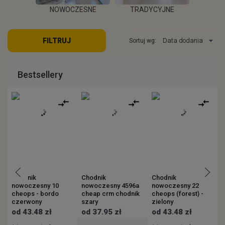
POKOJU
NOWOCZESNE
TRADYCYJNE
S
FILTRUJ
Sortuj wg:
EJ
WIĘCEJ
WIĘCEJ
W
Bestsellery
Chodnik
Chodnik
Chodnik
C
nowoczesny 10
nowoczesny 4596a
nowoczesny 22
n
cheops - bordo
cheap crm chodnik
cheops (forest) -
(
czerwony
szary
zielony
od 43.48 zł
od 37.95 zł
od 43.48 zł