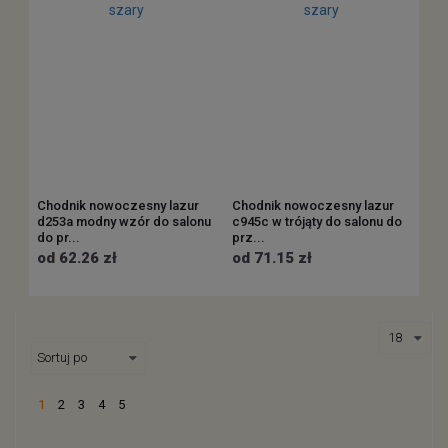
Chodnik nowoczesny lazur
Chodnik nowoczesny lazur
d253a modny wzór do salonu
c945c w trójąty do salonu do
do pr...
prz...
od 62.26 zł
od 71.15 zł
1
2
3
4
5