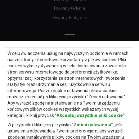
Dywany Gdynia
Dywany Białystok
Dywany Kielce
W celu świadczenia usług na najwyższym poziomie w ramach
Dywany Gdańsk
naszej strony internetowej korzystamy z plików cookies. Pliki
Dywany Toruń
cookies wykorzystywane są w celu dostosowania zawartości
stron serwisu internetowego do preferencji użytkownika,
Dywany Bydgoszcz
optymalizacji korzystania ze stron internetowych, tworzenia
statystyk oraz utrzymania sesji użytkownika serwisu
internetowego. Poszczególne ustawienia plików cookies
możesz zmieniać po kliknięciu przycisku "Zmień ustawienia".
Dywany Łódź
Aby wyrazić zgodę na instalowanie na Twoim urządzeniu
końcowym plików cookies wszystkich wskazanych wyżej
Dywany Katowice
kategorii, kliknij przycisk
"Akceptuj wszystkie pliki cookie"
.
Dywany Rzeszów
W przypadku kliknięcia przycisku
"Zmień ustawienia"
, jeśli
Dywany Częstochowa
ustawienia odpowiadają Twoim preferencjom, aby wyrazić
zgodę na instalowanie plików cookies na Twoim urządzeniu