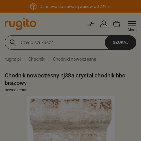
Darmowa dostawa dywanów od 249 zł
Menu
SZUKAJ
rugito.pl
Chodniki
Chodniki nowoczesne
Chodnik nowoczesny nj38a crystal chodnik hbc
brązowy
nowoczesne