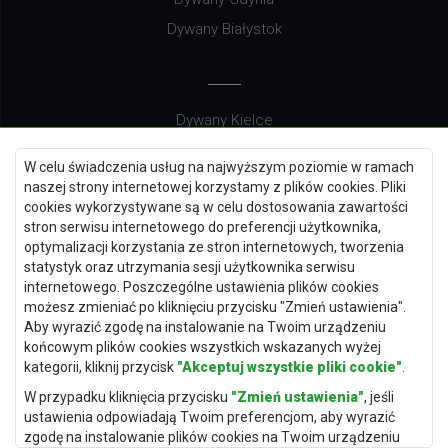
Dywany Białystok
Dywany Kielce
Dywany Gdańsk
W celu świadczenia usług na najwyższym poziomie w ramach
Dywany Toruń
naszej strony internetowej korzystamy z plików cookies. Pliki
cookies wykorzystywane są w celu dostosowania zawartości
Dywany Bydgoszcz
stron serwisu internetowego do preferencji użytkownika,
optymalizacji korzystania ze stron internetowych, tworzenia
statystyk oraz utrzymania sesji użytkownika serwisu
internetowego. Poszczególne ustawienia plików cookies
Dywany Łódź
możesz zmieniać po kliknięciu przycisku "Zmień ustawienia".
Aby wyrazić zgodę na instalowanie na Twoim urządzeniu
Dywany Katowice
końcowym plików cookies wszystkich wskazanych wyżej
Dywany Rzeszów
kategorii, kliknij przycisk
"Akceptuj wszystkie pliki cookie"
.
Dywany Częstochowa
W przypadku kliknięcia przycisku
"Zmień ustawienia"
, jeśli
ustawienia odpowiadają Twoim preferencjom, aby wyrazić
zgodę na instalowanie plików cookies na Twoim urządzeniu