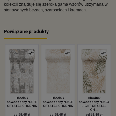
kolekcji znajduje się szeroka gama wzorów utrzymana w
stonowanych beżach, szarościach i kremach.
Powiązane produkty
Chodnik
Chodnik
Chodnik
nowoczesny NJ38B
nowoczesny NJ69B
nowoczesny NJ69A
CRYSTAL CHODNIK
CRYSTAL CHODNIK
LIGHT CRYSTAL
...
...
CH...
od 65.45 zł
od 65.45 zł
od 65.45 zł