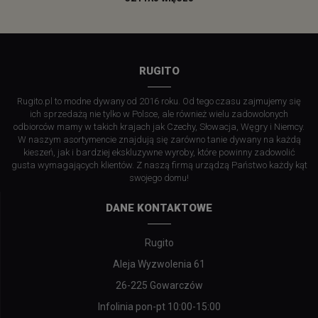
RUGITO
Rugito.pl to modne dywany od 2016 roku. Od tego czasu zajmujemy się
ich sprzedażą nie tylko w Polsce, ale również wielu zadowolonych
odbiorców mamy w takich krajach jak Czechy, Słowacja, Węgry i Niemcy.
W naszym asortymencie znajdują się zarówno tanie dywany na każdą
kieszeń, jak i bardziej ekskluzywne wyroby, które powinny zadowolić
gusta wymagających klientów. Z naszą firmą urządzą Państwo każdy kąt
swojego domu!
DANE KONTAKTOWE
Rugito
Aleja Wyzwolenia 61
26-225 Gowarczów
Infolinia pon-pt 10:00-15:00