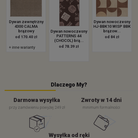
Dywan zewnętrzny
Dywan nowoczesny
4300 CALMA
HJ-BBK10 WISP BBK
brązowy
brązow...
Dywan nowoczesny
PATTERNS 44
od 170.40 zł
od 84 zł
(CHOCOL) brą...
od 78.39 zł
+ inne warianty
Dlaczego My?
Darmowa wysyłka
Zwroty w 14 dni
przy zamówieniu powyżej 249 zł
minimum formalności
Wysyłka od ręki