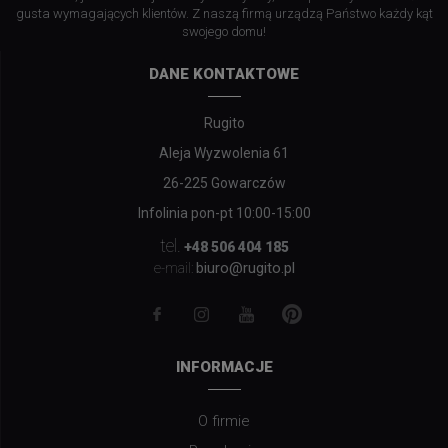
gusta wymagających klientów. Z naszą firmą urządzą Państwo każdy kąt
swojego domu!
DANE KONTAKTOWE
Rugito
Aleja Wyzwolenia 61
26-225 Gowarczów
Infolinia pon-pt 10:00-15:00
tel.
+48 506 404 185
biuro@rugito.pl
e-mail:
INFORMACJE
O firmie