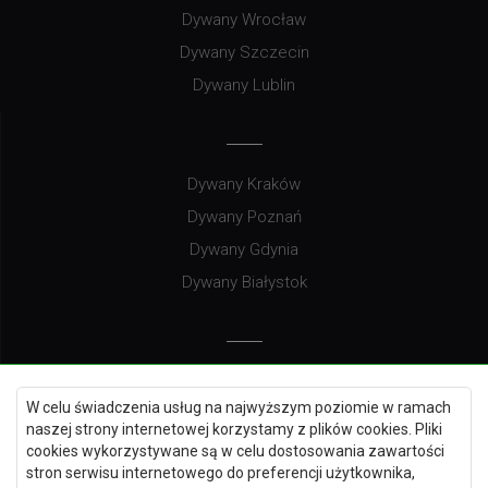
Dywany Wrocław
Dywany Szczecin
Dywany Lublin
Dywany Kraków
Dywany Poznań
Dywany Gdynia
Dywany Białystok
Dywany Kielce
W celu świadczenia usług na najwyższym poziomie w ramach
Dywany Gdańsk
naszej strony internetowej korzystamy z plików cookies. Pliki
Dywany Toruń
cookies wykorzystywane są w celu dostosowania zawartości
stron serwisu internetowego do preferencji użytkownika,
Dywany Bydgoszcz