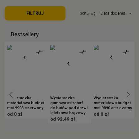
WIĘCEJ
FILTRUJ
Sortuj wg:
WIĘCEJ
W
EJ
Bestsellery
Wycieraczka
Wycieraczka
Wycieraczka
materiałowa budget
gumowa astroturf
materiałowa budget
m
mat 9903 czerwony
do butów pod drzwi
mat 9890 antr czarny
m
igiełkowa brązowy
c
od 0 zł
od 0 zł
c
od 92.49 zł