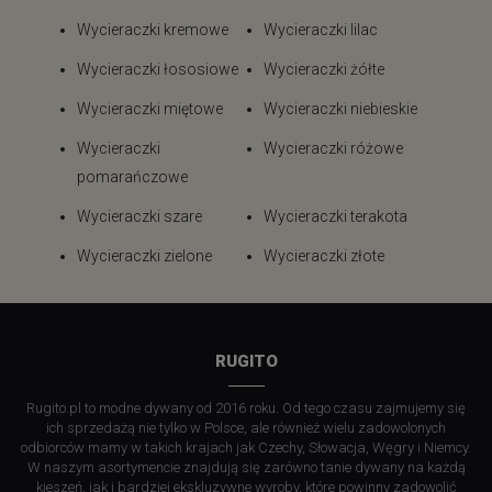
Wycieraczki kremowe
Wycieraczki lilac
Wycieraczki łososiowe
Wycieraczki żółte
Wycieraczki miętowe
Wycieraczki niebieskie
Wycieraczki
Wycieraczki różowe
pomarańczowe
Wycieraczki szare
Wycieraczki terakota
Wycieraczki zielone
Wycieraczki złote
RUGITO
Rugito.pl to modne dywany od 2016 roku. Od tego czasu zajmujemy się
ich sprzedażą nie tylko w Polsce, ale również wielu zadowolonych
odbiorców mamy w takich krajach jak Czechy, Słowacja, Węgry i Niemcy.
W naszym asortymencie znajdują się zarówno tanie dywany na każdą
kieszeń, jak i bardziej ekskluzywne wyroby, które powinny zadowolić