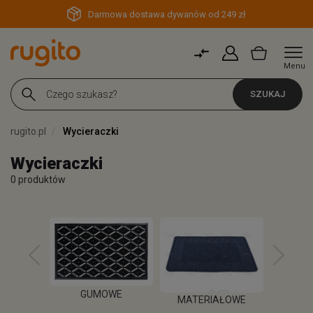
Darmowa dostawa dywanów od 249 zł
Menu
SZUKAJ
rugito.pl
Wycieraczki
Wycieraczki
0 produktów
GUMOWE
MATERIAŁOWE
K
A SCHODY