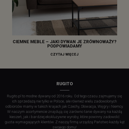
CIEMNE MEBLE – JAKI DYWAN JE ZRÓWNOWAŻY?
PODPOWIADAMY
CZYTAJ WIĘCEJ
RUGITO
Rugito.pl to modne dywany od 2016 roku. Od tego czasu zajmujemy się
ich sprzedażą nie tylko w Polsce, ale również wielu zadowolonych
odbiorców mamy w takich krajach jak Czechy, Słowacja, Węgry i Niemcy.
W naszym asortymencie znajdują się zarówno tanie dywany na każdą
kieszeń, jak i bardziej ekskluzywne wyroby, które powinny zadowolić
gusta wymagających klientów. Z naszą firmą urządzą Państwo każdy kąt
swojego domu!