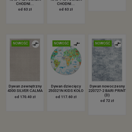
CHODNI...
CHODNI...
od 63 zł
od 63 zł
NOWOŚĆ
NOWOŚĆ
NOWOŚĆ
Dywan zewnętrzny
Dywan dziecięcy
Dywan nowoczesny
4300 SILVER CALMA
250321N KIDS KOŁO
220727-2 BARI PRINT
(D)
od 170.40 zł
od 117.60 zł
od 72 zł