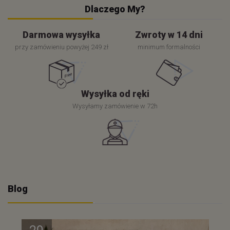
Dlaczego My?
Darmowa wysyłka
Zwroty w 14 dni
przy zamówieniu powyżej 249 zł
minimum formalności
Wysyłka od ręki
Wysyłamy zamówienie w 72h
Blog