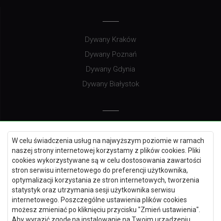
Dywany Kraków
Dywany Poznań
Dywany Gdynia
Dywany Białystok
Dywany Kielce
W celu świadczenia usług na najwyższym poziomie w ramach
Dywany Gdańsk
naszej strony internetowej korzystamy z plików cookies. Pliki
Dywany Toruń
cookies wykorzystywane są w celu dostosowania zawartości
stron serwisu internetowego do preferencji użytkownika,
Dywany Bydgoszcz
optymalizacji korzystania ze stron internetowych, tworzenia
statystyk oraz utrzymania sesji użytkownika serwisu
internetowego. Poszczególne ustawienia plików cookies
możesz zmieniać po kliknięciu przycisku "Zmień ustawienia".
Dywany Łódź
Aby wyrazić zgodę na instalowanie na Twoim urządzeniu