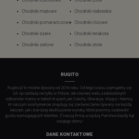
Chodniki łososiowe
Chodniki żółte
Chodniki miętowe
Chodniki niebieskie
Chodniki pomarańczowe
Chodniki różowe
Chodniki szare
Chodniki terakota
Chodniki zielone
Chodniki złote
RUGITO
Rugito.pl to modne dywany od 2016 roku. Od tego czasu zajmujemy się
ich sprzedażą nie tylko w Polsce, ale również wielu zadowolonych
odbiorców mamy w takich krajach jak Czechy, Słowacja, Węgry i Niemcy.
W naszym asortymencie znajdują się zarówno tanie dywany na każdą
kieszeń, jak i bardziej ekskluzywne wyroby, które powinny zadowolić
gusta wymagających klientów. Z naszą firmą urządzą Państwo każdy kąt
swojego domu!
DANE KONTAKTOWE