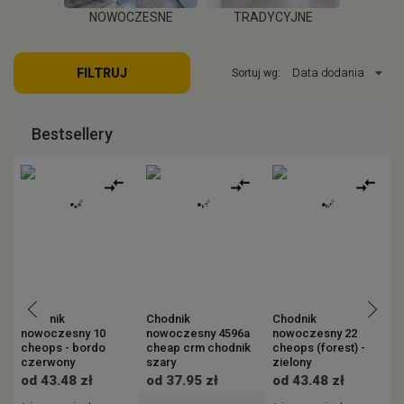
POKOJU
NOWOCZESNE
TRADYCYJNE
S
FILTRUJ
Sortuj wg:
EJ
WIĘCEJ
WIĘCEJ
W
Bestsellery
Chodnik
Chodnik
Chodnik
C
nowoczesny 10
nowoczesny 4596a
nowoczesny 22
n
cheops - bordo
cheap crm chodnik
cheops (forest) -
(
czerwony
szary
zielony
od 43.48 zł
od 37.95 zł
od 43.48 zł