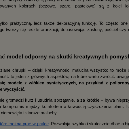
wanych kolorach (beżowe, szare, pastelowe) są z kolei ide
ylko praktyczną, lecz także dekoracyjną funkcję. To często one s
o tworzy się resztę aranżacji, dopasowując zasłony, pościel czy d
rać model odporny na skutki kreatywnych pomys
ydziane chrupki – dzięki kreatywności malucha wszystko to może 
ność to jeden z głównych aspektów, na które warto zwrócić uwagę
 się modele z włókien syntetycznych, na przykład z polipropy
je wyczyścić.
e gromadzi kurz i utrudnia sprzątanie, a za krótkie – bywa nieprz
to kompromis między komfortem a łatwością czyszczenia plam. T
 niemowlęta i starsze maluchy.
tóre można prać w pralce
. Pozwalają szybko i skutecznie dbać o hi