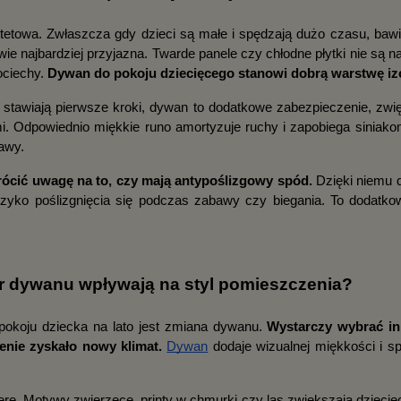
tetowa. Zwłaszcza gdy dzieci są małe i spędzają dużo czasu, bawią
ie najbardziej przyjazna. Twarde panele czy chłodne płytki nie są n
ociechy. 
Dywan do pokoju dziecięcego stanowi dobrą warstwę izo
 stawiają pierwsze kroki, dywan to dodatkowe zabezpieczenie, zwię
. Odpowiednio miękkie runo amortyzuje ruchy i zapobiega siniakom.
awy.
rócić uwagę na to, czy mają antypoślizgowy spód.
 Dzięki niemu 
zyko poślizgnięcia się podczas zabawy czy biegania. To dodatkow
lor dywanu wpływają na styl pomieszczenia?
okoju dziecka na lato jest zmiana dywanu. 
Wystarczy wybrać inn
enie zyskało nowy klimat.
Dywan
 dodaje wizualnej miękkości i sp
rę. Motywy zwierzęce, printy w chmurki czy las zwiększają dziecięc