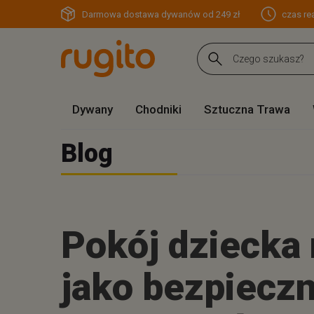
Darmowa dostawa dywanów od 249 zł
czas rea
Dywany
Chodniki
Sztuczna Trawa
Blog
Pokój dziecka
jako bezpieczn