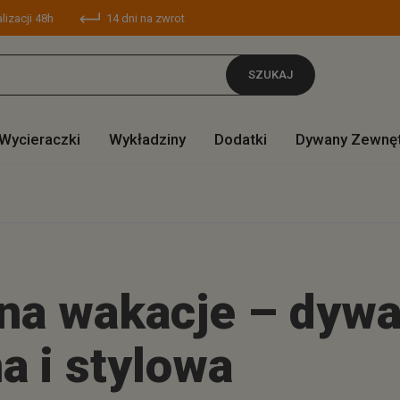
lizacji 48h
14 dni na zwrot
SZUKAJ
Wycieraczki
Wykładziny
Dodatki
Dywany Zewnę
 na wakacje – dyw
a i stylowa