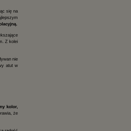
c się na 
ajlepszym 
lacyjną.
kszające 
 Z kolei 
dywan nie 
y atut w 
y kolor, 
rawia, że 
ą radość 