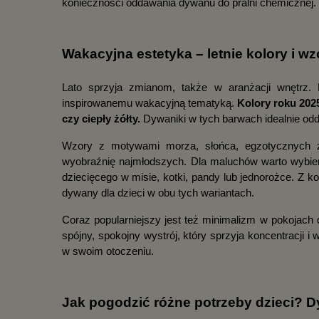
konieczności oddawania dywanu do pralni chemicznej.
Wakacyjna estetyka – letnie kolory i w
Lato sprzyja zmianom, także w aranżacji wnętrz. 
inspirowanemu wakacyjną tematyką. 
Kolory roku 2025
czy ciepły żółty.
 Dywaniki w tych barwach idealnie oddaj
Wzory z motywami morza, słońca, egzotycznych zwi
wyobraźnię najmłodszych. Dla maluchów warto wybier
dziecięcego w misie, kotki, pandy lub jednorożce. Z k
dywany dla dzieci w obu tych wariantach.
Coraz popularniejszy jest też minimalizm w pokojach 
spójny, spokojny wystrój, który sprzyja koncentracji i w
w swoim otoczeniu.
Jak pogodzić różne potrzeby dzieci? 