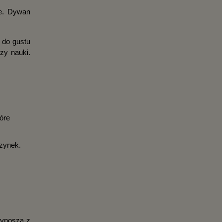
e. Dywan 
do gustu 
y nauki. 
óre 
czynek.
ynoszą z 