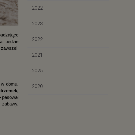
2022
2023
dzające 
2022
 będzie 
a zawsze!
2021
2025
Podczas wakacji rytm dnia dziecka ulega wyraźnej zmianie – zamiast w szkole czy przedszkolu więcej czasu spędza w domu. 
2020
rzemek, 
– pasował 
 zabawy, 