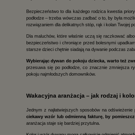
Bezpieczeństwo to dla każdego rodzica kwestia priory
podłodze – trzeba wówczas zadbać o to, by była możliw
rozwiązaniem dla delikatnych stóp, rąk i kolan Twojej p
Dla maluchów, które właśnie uczą się raczkować albo
bezpieczeństwo i chroniące przed bolesnymi upadkami
starsze dzieci chętnie siadają na dywanie podczas zab
Wybierając dywan do pokoju dziecka, warto też zw
przesuwa się po podłodze, co znacznie zmniejsza ry
pokoju najmłodszych domowników.
Wakacyjna aranżacja – jak rodzaj i ko
Jednym z najłatwiejszych sposobów na odświeżenie p
ciekawy wzór lub odmienną fakturę, by pomieszcz
aranżacja staje się bardziej przytulna.
Kolor i wzór dywanu mogą całkowicie odmienić atmosfe