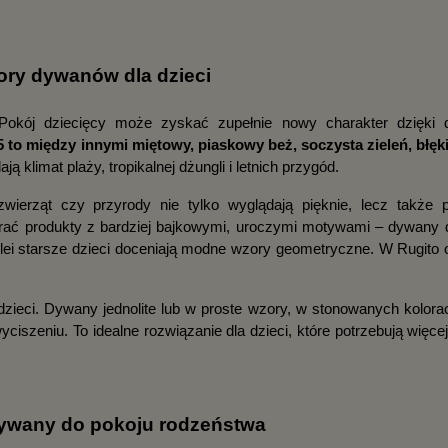
zory dywanów dla dzieci
Pokój dziecięcy może zyskać zupełnie nowy charakter dzięki 
 to między innymi miętowy, piaskowy beż, soczysta zieleń, błęki
ą klimat plaży, tropikalnej dżungli i letnich przygód.
erząt czy przyrody nie tylko wyglądają pięknie, lecz także p
ać produkty z bardziej bajkowymi, uroczymi motywami – dywany d
olei starsze dzieci doceniają modne wzory geometryczne. W Rugito o
dzieci. Dywany jednolite lub w proste wzory, w stonowanych kolorac
yciszeniu. To idealne rozwiązanie dla dzieci, które potrzebują więcej
Dywany do pokoju rodzeństwa