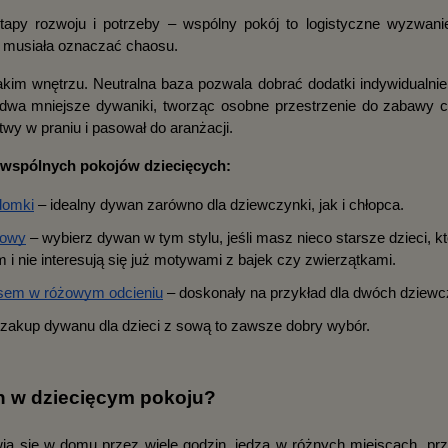
tapy rozwoju i potrzeby – wspólny pokój to logistyczne wyzwani
e musiała oznaczać chaosu.
akim wnętrzu. Neutralna baza pozwala dobrać dodatki indywidualnie 
wa mniejsze dywaniki, tworząc osobne przestrzenie do zabawy cz
wy w praniu i pasował do aranżacji.
o wspólnych pokojów dziecięcych:
domki
 – idealny dywan zarówno dla dziewczynki, jak i chłopca.
żowy
 – wybierz dywan w tym stylu, jeśli masz nieco starsze dzieci, kt
 i nie interesują się już motywami z bajek czy zwierzątkami.
em w różowym odcieniu
 – doskonały na przykład dla dwóch dziew
 zakup dywanu dla dzieci z sową to zawsze dobry wybór.
n w dziecięcym pokoju?
wią się w domu przez wiele godzin, jedzą w różnych miejscach, prz