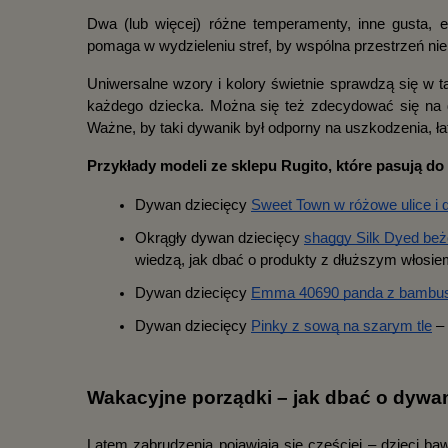
Dwa (lub więcej) różne temperamenty, inne gusta, e
pomaga w wydzieleniu stref, by wspólna przestrzeń ni
Uniwersalne wzory i kolory świetnie sprawdzą się w t
każdego dziecka. Można się też zdecydować się na d
Ważne, by taki dywanik był odporny na uszkodzenia, łat
Przykłady modeli ze sklepu Rugito, które pasują d
Dywan dziecięcy
Sweet Town w różowe ulice i 
Okrągły dywan dziecięcy
shaggy Silk Dyed be
wiedzą, jak dbać o produkty z dłuższym włosiem
Dywan dziecięcy
Emma 40690 panda z bambus
Dywan dziecięcy
Pinky z sową na szarym tle
 –
Wakacyjne porządki – jak dbać o dywa
Latem zabrudzenia pojawiają się częściej – dzieci ba