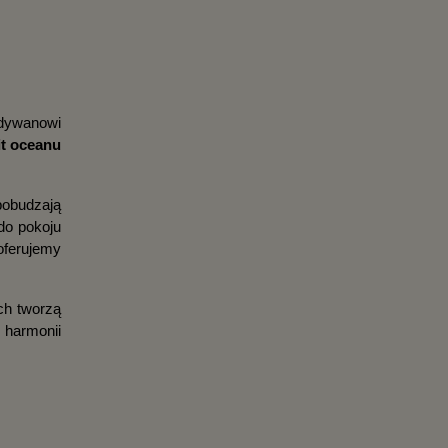
dywanowi 
t oceanu 
obudzają 
o pokoju 
ferujemy 
h tworzą 
 harmonii 