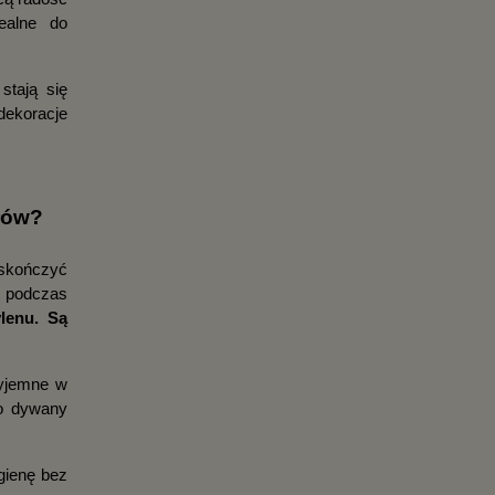
alne do 
tają się 
ekoracje 
łów?
skończyć 
 podczas 
lenu. Są 
yjemne w 
o dywany 
gienę bez 